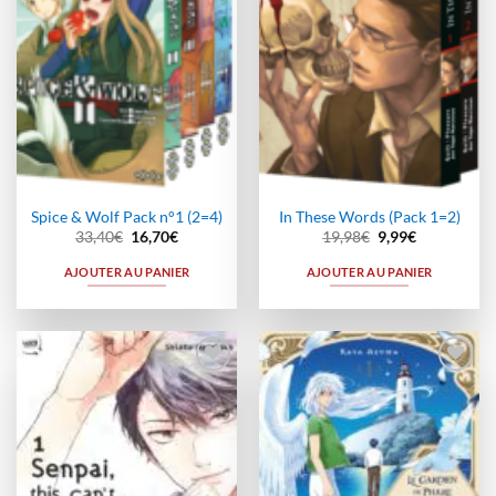
Spice & Wolf Pack n°1 (2=4)
In These Words (Pack 1=2)
Le
Le
Le
Le
33,40
€
16,70
€
19,98
€
9,99
€
prix
prix
prix
prix
initial
actuel
initial
actuel
AJOUTER AU PANIER
AJOUTER AU PANIER
était :
est :
était :
est :
33,40€.
16,70€.
19,98€.
9,99€.
Ajouter
Ajouter
à la
à la
wishlist
wishlist