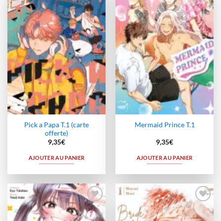
Ajouter
Ajouter
à la
à la
wishlist
wishlist
Pick a Papa T.1 (carte
Mermaid Prince T.1
offerte)
9,35
€
9,35
€
AJOUTER AU PANIER
AJOUTER AU PANIER
Ajouter
Ajouter
à la
à la