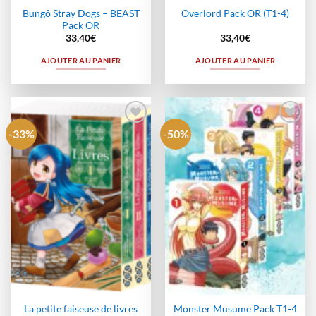
Bungô Stray Dogs – BEAST
Overlord Pack OR (T1-4)
Pack OR
33,40
€
33,40
€
AJOUTER AU PANIER
AJOUTER AU PANIER
-33%
-50%
Ajouter
Ajouter
à la
à la
wishlist
wishlist
La petite faiseuse de livres
Monster Musume Pack T1-4