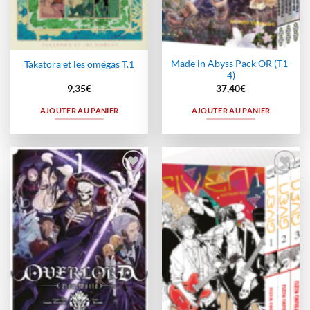
Made in Abyss Pack OR (T1-
Takatora et les omégas T.1
4)
9,35
€
37,40
€
AJOUTER AU PANIER
AJOUTER AU PANIER
Ajouter
Ajouter
à la
à la
wishlist
wishlist