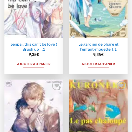
Senpai, this can’t be love !
Le gardien de phare et
Brush up T.1
l’enfant-mouette T.1
9,35
€
9,35
€
AJOUTER AU PANIER
AJOUTER AU PANIER
Ajouter
Ajouter
à la
à la
wishlist
wishlist