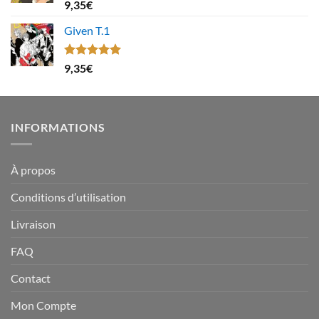
Note
4.67
9,35
€
sur 5
Given T.1
Note
5.00
9,35
€
sur 5
INFORMATIONS
À propos
Conditions d’utilisation
Livraison
FAQ
Contact
Mon Compte