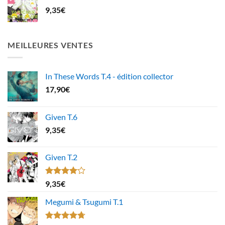
9,35
€
MEILLEURES VENTES
In These Words T.4 - édition collector
17,90
€
Given T.6
9,35
€
Given T.2
Note
9,35
€
4.00
sur
5
Megumi & Tsugumi T.1