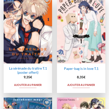
Ajouter
Ajouter
à la
à la
wishlist
wishlist
La sérénade du traître T.1
Paper-bag is in love T.1
(poster offert)
9,35
€
8,35
€
AJOUTER AU PANIER
AJOUTER AU PANIER