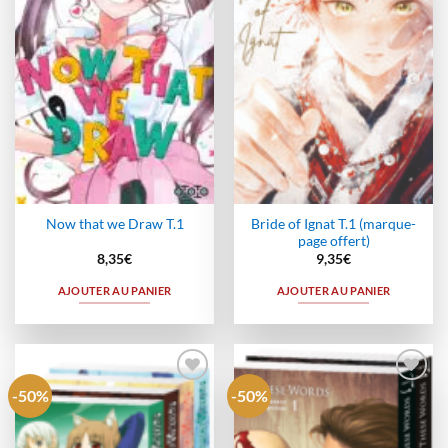
wishlist
wishlist
Bride of Ignat T.1 (marque-
Now that we Draw T.1
page offert)
8,35
€
9,35
€
AJOUTER AU PANIER
AJOUTER AU PANIER
-50%
-50%
Ajouter
Ajouter
à la
à la
wishlist
wishlist