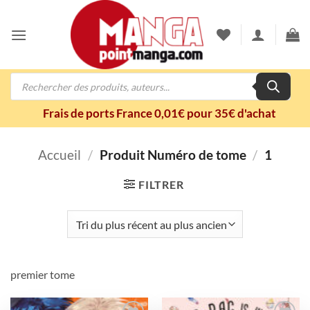
Passer
au
contenu
Recherche
de
produits
Frais de ports France 0,01€ pour 35€ d'achat
Accueil
/
Produit Numéro de tome
/
1
FILTRER
premier tome