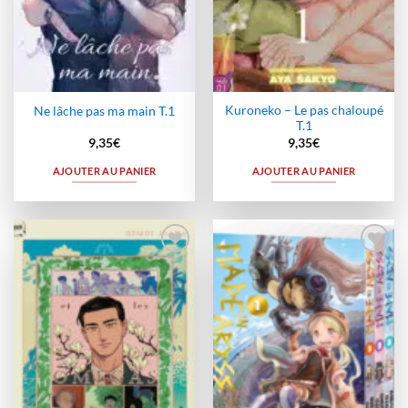
Kuroneko – Le pas chaloupé
Ne lâche pas ma main T.1
T.1
9,35
€
9,35
€
AJOUTER AU PANIER
AJOUTER AU PANIER
Ajouter
Ajouter
à la
à la
wishlist
wishlist