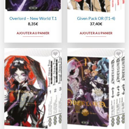
Overlord – New World T.1
Given Pack OR (T1-4)
8,35
€
37,40
€
AJOUTER AU PANIER
AJOUTER AU PANIER
Ajouter
Ajouter
à la
à la
wishlist
wishlist