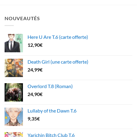
NOUVEAUTÉS
Here U Are T.6 (carte offerte)
12,90
€
Death Girl (une carte offerte)
24,99
€
Overlord T.8 (Roman)
24,90
€
Lullaby of the Dawn T.6
9,35
€
Yarichin Bitch Club T.6