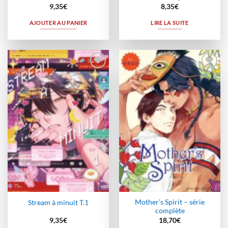
9,35
€
8,35
€
AJOUTER AU PANIER
LIRE LA SUITE
Ajouter
Ajouter
à la
à la
wishlist
wishlist
Mother’s Spirit – série
Stream à minuit T.1
complète
9,35
€
18,70
€