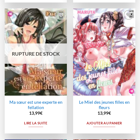
Ajouter
Ajouter
à la
à la
wishlist
wishlist
RUPTURE DE STOCK
Ma sœur est une experte en
Le Miel des jeunes filles en
fellation
fleurs
13,99
€
13,99
€
LIRE LA SUITE
AJOUTER AU PANIER