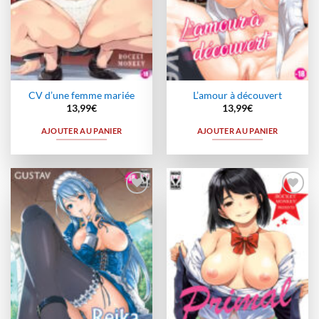
CV d’une femme mariée
L’amour à découvert
13,99
€
13,99
€
AJOUTER AU PANIER
AJOUTER AU PANIER
Ajouter
Ajouter
à la
à la
wishlist
wishlist