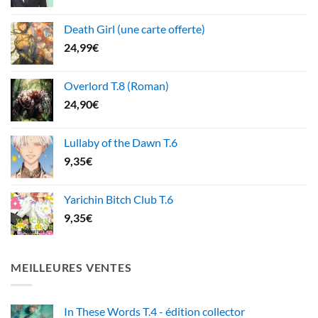
Death Girl (une carte offerte)
24,99
€
Overlord T.8 (Roman)
24,90
€
Lullaby of the Dawn T.6
9,35
€
Yarichin Bitch Club T.6
9,35
€
MEILLEURES VENTES
In These Words T.4 - édition collector