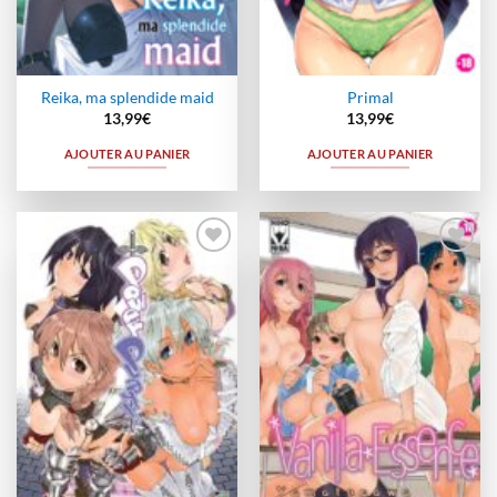
Reika, ma splendide maid
Primal
13,99
€
13,99
€
AJOUTER AU PANIER
AJOUTER AU PANIER
Ajouter
Ajouter
à la
à la
wishlist
wishlist