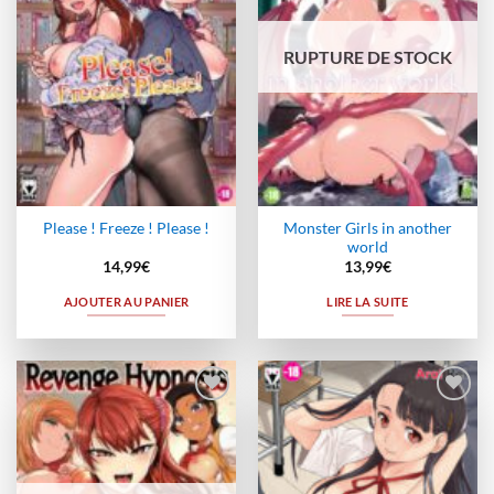
RUPTURE DE STOCK
Monster Girls in another
Please ! Freeze ! Please !
world
14,99
€
13,99
€
AJOUTER AU PANIER
LIRE LA SUITE
Ajouter
Ajouter
à la
à la
wishlist
wishlist