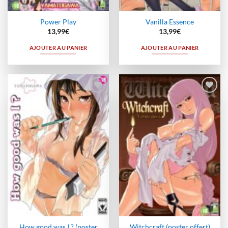
Power Play
Vanilla Essence
13,99
€
13,99
€
AJOUTER AU PANIER
AJOUTER AU PANIER
Ajouter
Ajouter
à la
à la
wishlist
wishlist
How good was I ? (poster
Witchcraft (poster offert)