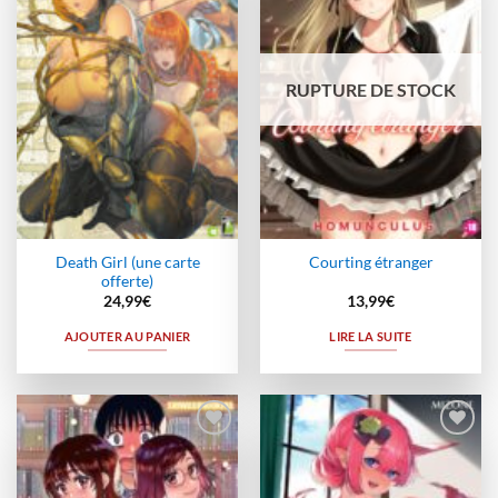
à la
à la
wishlist
wishlist
RUPTURE DE STOCK
Death Girl (une carte
Courting étranger
offerte)
24,99
€
13,99
€
AJOUTER AU PANIER
LIRE LA SUITE
Ajouter
Ajouter
à la
à la
wishlist
wishlist