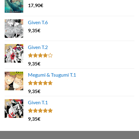
17,90
€
Given T.6
9,35
€
Given T.2
Note
9,35
€
4.00
sur
5
Megumi & Tsugumi T.1
Note
4.67
9,35
€
sur 5
Given T.1
Note
5.00
9,35
€
sur 5