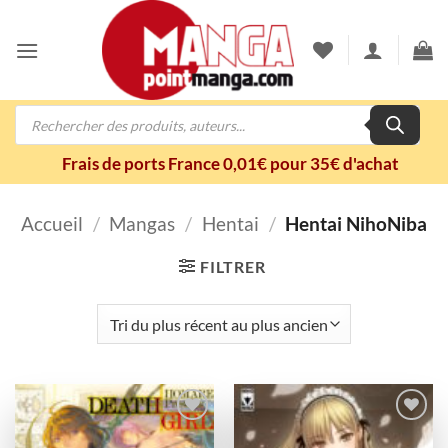
Passer
au
contenu
Recherche
de
produits
Frais de ports France 0,01€ pour 35€ d'achat
Accueil
/
Mangas
/
Hentai
/
Hentai NihoNiba
FILTRER
Ajouter
Ajouter