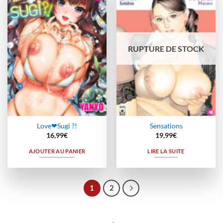
Ajouter
Ajouter
à la
à la
wishlist
wishlist
RUPTURE DE STOCK
Love❤Sugi ?!
Sensations
16,99
€
19,99
€
AJOUTER AU PANIER
LIRE LA SUITE
1
2