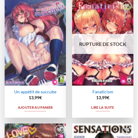
Ajouter
Ajouter
à la
à la
wishlist
wishlist
RUPTURE DE STOCK
Un appétit de succube
Fanaticism
13,99
€
13,99
€
AJOUTER AU PANIER
LIRE LA SUITE