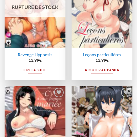
RUPTURE DE STOCK
Revenge Hypnosis
Leçons particulières
13,99
€
13,99
€
LIRE LA SUITE
AJOUTER AU PANIER
Ajouter
Ajouter
à la
à la
wishlist
wishlist