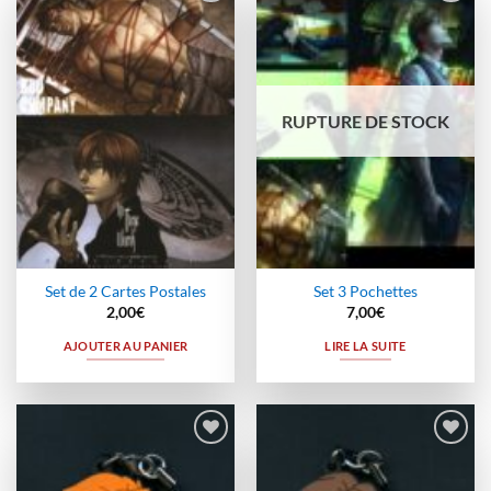
Ajouter
Ajouter
à la
à la
wishlist
wishlist
RUPTURE DE STOCK
Set de 2 Cartes Postales
Set 3 Pochettes
2,00
€
7,00
€
AJOUTER AU PANIER
LIRE LA SUITE
Ajouter
Ajouter
à la
à la
wishlist
wishlist