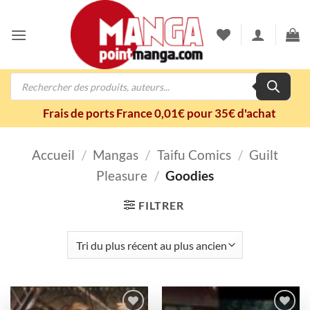
Passer
au
contenu
Recherche
de
produits
Frais de ports France 0,01€ pour 35€ d'achat
Accueil
/
Mangas
/
Taifu Comics
/
Guilt
Pleasure
/
Goodies
FILTRER