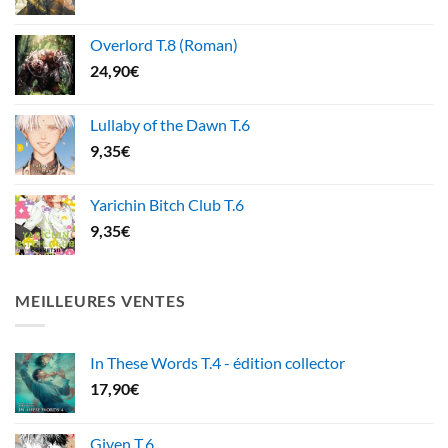
Overlord T.8 (Roman)
24,90
€
Lullaby of the Dawn T.6
9,35
€
Yarichin Bitch Club T.6
9,35
€
MEILLEURES VENTES
In These Words T.4 - édition collector
17,90
€
Given T.6