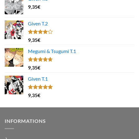
9,35
€
Given T.2
Note
9,35
€
4.00
sur
5
Megumi & Tsugumi T.1
Note
4.67
9,35
€
sur 5
Given T.1
Note
5.00
9,35
€
sur 5
INFORMATIONS