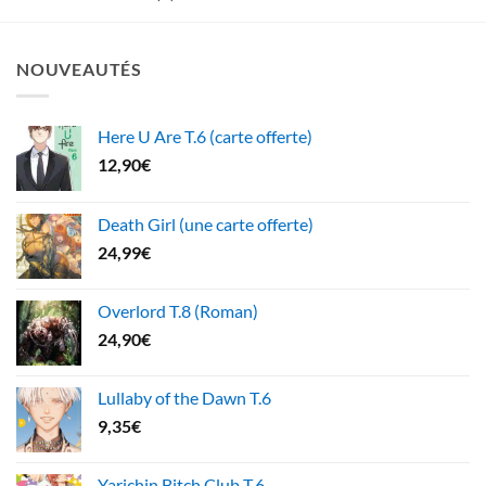
NOUVEAUTÉS
Here U Are T.6 (carte offerte)
12,90
€
Death Girl (une carte offerte)
24,99
€
Overlord T.8 (Roman)
24,90
€
Lullaby of the Dawn T.6
9,35
€
Yarichin Bitch Club T.6