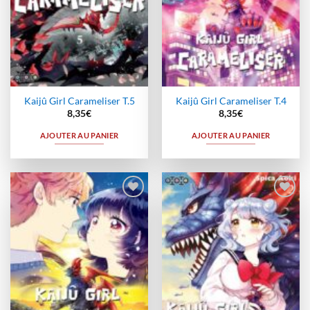
Kaijû Girl Carameliser T.5
Kaijû Girl Carameliser T.4
8,35
€
8,35
€
AJOUTER AU PANIER
AJOUTER AU PANIER
Ajouter
Ajouter
à la
à la
wishlist
wishlist