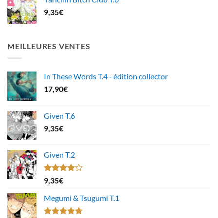
9,35
€
MEILLEURES VENTES
In These Words T.4 - édition collector
17,90
€
Given T.6
9,35
€
Given T.2
Note
9,35
€
4.00
sur
5
Megumi & Tsugumi T.1