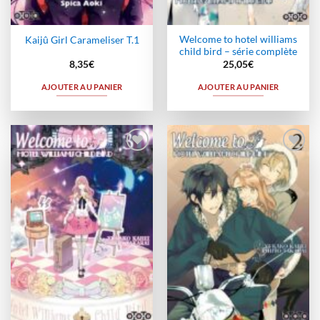
Welcome to hotel williams
Kaijû Girl Carameliser T.1
child bird – série complète
8,35
€
25,05
€
AJOUTER AU PANIER
AJOUTER AU PANIER
Ajouter
Ajouter
à la
à la
wishlist
wishlist