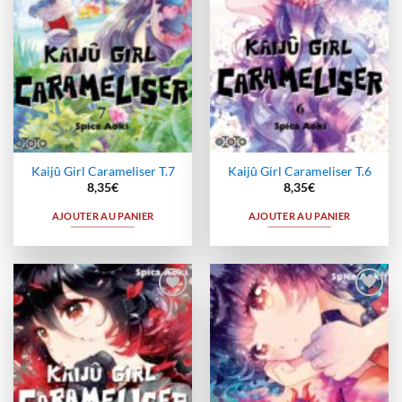
Kaijû Girl Carameliser T.7
Kaijû Girl Carameliser T.6
8,35
€
8,35
€
AJOUTER AU PANIER
AJOUTER AU PANIER
Ajouter
Ajouter
à la
à la
wishlist
wishlist