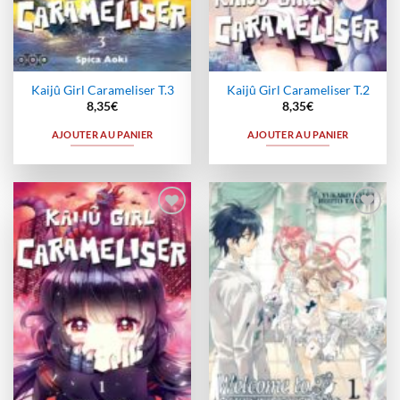
Kaijû Girl Carameliser T.3
Kaijû Girl Carameliser T.2
8,35
€
8,35
€
AJOUTER AU PANIER
AJOUTER AU PANIER
Ajouter
Ajouter
à la
à la
wishlist
wishlist