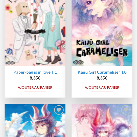
à la
à la
wishlist
wishlist
Paper-bag is in love T.1
Kaijû Girl Carameliser T.8
8,35
€
8,35
€
AJOUTER AU PANIER
AJOUTER AU PANIER
Ajouter
Ajouter
à la
à la
wishlist
wishlist