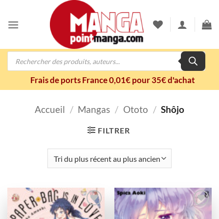
Passer
au
contenu
Recherche
de
produits
Frais de ports France 0,01€ pour 35€ d'achat
Accueil
/
Mangas
/
Ototo
/
Shôjo
FILTRER
Ajouter
Ajouter