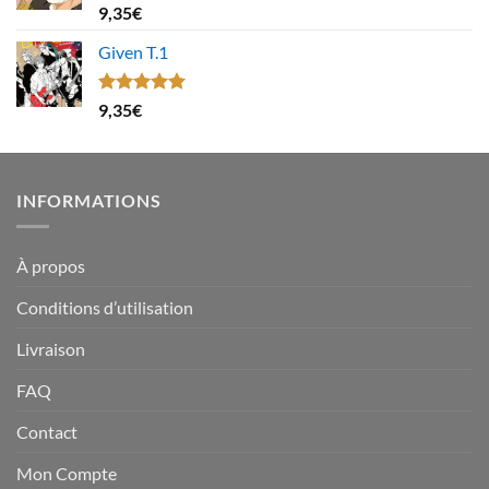
Note
4.67
9,35
€
sur 5
Given T.1
Note
5.00
9,35
€
sur 5
INFORMATIONS
À propos
Conditions d’utilisation
Livraison
FAQ
Contact
Mon Compte