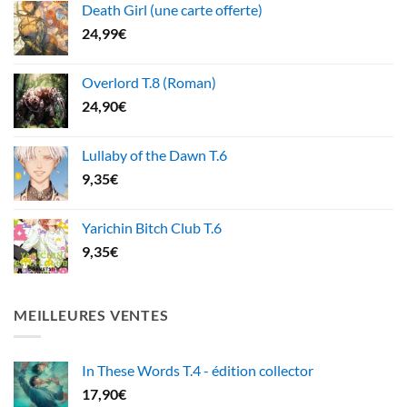
Death Girl (une carte offerte)
24,99
€
Overlord T.8 (Roman)
24,90
€
Lullaby of the Dawn T.6
9,35
€
Yarichin Bitch Club T.6
9,35
€
MEILLEURES VENTES
In These Words T.4 - édition collector
17,90
€