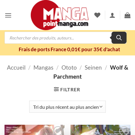
Passer
au
contenu
Recherche
de
produits
Frais de ports France 0,01€ pour 35€ d'achat
Accueil
/
Mangas
/
Ototo
/
Seinen
/
Wolf &
Parchment
FILTRER