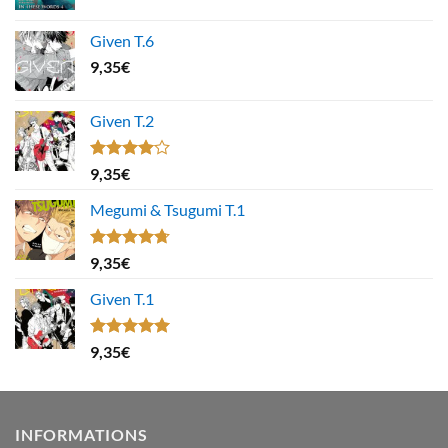
Given T.6
9,35
€
Given T.2
Note
9,35
€
4.00
sur
5
Megumi & Tsugumi T.1
Note
4.67
9,35
€
sur 5
Given T.1
Note
5.00
9,35
€
sur 5
INFORMATIONS