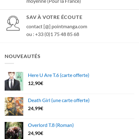
moyenne (Pour la France)
SAV À VOTRE ÉCOUTE
contact [@] pointmanga.com
ou : +33 (0)1 75 48 85 68
NOUVEAUTÉS
Here U Are T.6 (carte offerte)
12,90
€
Death Girl (une carte offerte)
24,99
€
Overlord T.8 (Roman)
24,90
€