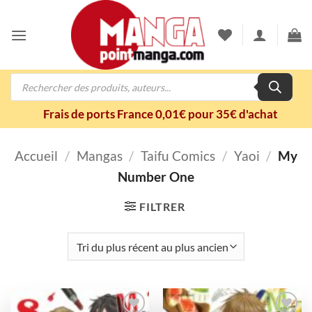
Passer
au
contenu
Recherche
de
produits
Frais de ports France 0,01€ pour 35€ d'achat
Accueil
/
Mangas
/
Taifu Comics
/
Yaoi
/
My
Number One
FILTRER