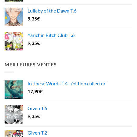
Lullaby of the Dawn T.6
9,35
€
Yarichin Bitch Club T.6
9,35
€
MEILLEURES VENTES
In These Words T.4 - édition collector
17,90
€
Given T.6
9,35
€
Given T.2