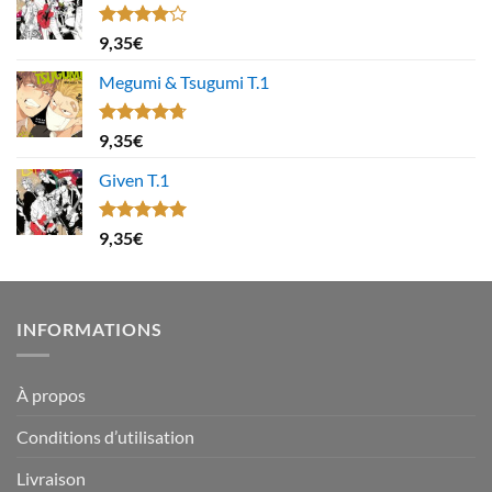
Note
9,35
€
4.00
sur
5
Megumi & Tsugumi T.1
Note
4.67
9,35
€
sur 5
Given T.1
Note
5.00
9,35
€
sur 5
INFORMATIONS
À propos
Conditions d’utilisation
Livraison