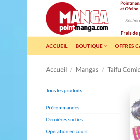
Pointmanga
Passer
et Ofelbe
au
Recherche
contenu
de
produits
Frais de
ACCUEIL
BOUTIQUE
OFFRES 
Accueil
/
Mangas
/
Taifu Comi
Tous les produits
Précommandes
Dernières sorties
Opération en cours