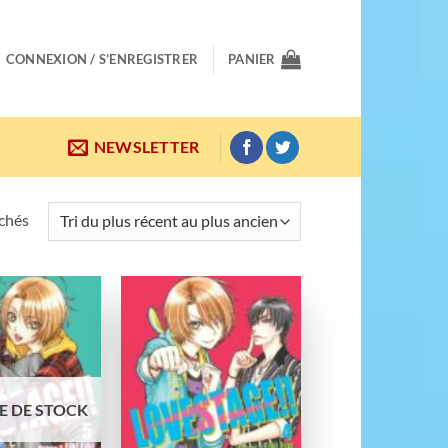
CONNEXION / S’ENREGISTRER
PANIER
NEWSLETTER
Trié
ichés
du
plus
récent
au
Ajouter
Ajouter
plus
à la
à la
wishlist
wishlist
ancien
E DE STOCK