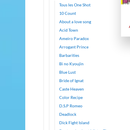
Tous les One Shot
10 Count
About a love song
Acid Town
Ameiro Paradox
Arrogant Prince
Barbarities
Bi no Kyoujin
Blue Lust
Bride of Ignat
Caste Heaven
Color Recipe
D.S.P Romeo
Deadlock
Dick Fight Island