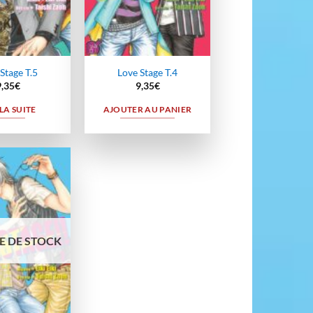
Stage T.5
Love Stage T.4
9,35
€
9,35
€
 LA SUITE
AJOUTER AU PANIER
Ajouter
à la
wishlist
E DE STOCK