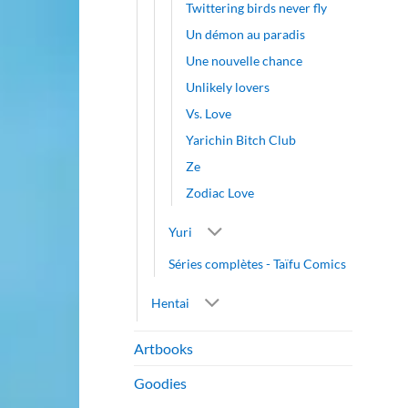
Twittering birds never fly
Un démon au paradis
Une nouvelle chance
Unlikely lovers
Vs. Love
Yarichin Bitch Club
Ze
Zodiac Love
Yuri
Séries complètes - Taïfu Comics
Hentai
Artbooks
Goodies