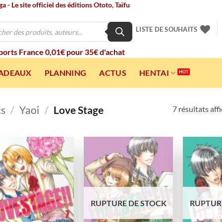
 - Le site officiel des éditions Ototo, Taïfu
LISTE DE SOUHAITS
 ports France 0,01€ pour 35€ d'achat
CADEAUX
PLANNING
ACTUS
HENTAI
cs
/
Yaoi
/
Love Stage
7 résultats aff
Ajouter
Ajouter
à la
à la
wishlist
wishlist
RUPTURE DE STOCK
RUPTUR