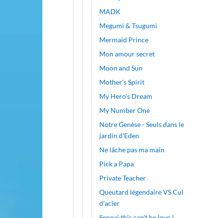
MADK
Megumi & Tsugumi
Mermaid Prince
Mon amour secret
Moon and Sun
Mother's Spirit
My Hero's Dream
My Number One
Notre Genèse - Seuls dans le
jardin d'Eden
Ne lâche pas ma main
Pick a Papa
Private Teacher
Queutard légendaire VS Cul
d’acier
Senpai this can't be love !