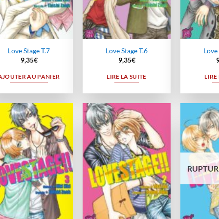
Love Stage T.7
Love Stage T.6
Love 
9,35
€
9,35
€
AJOUTER AU PANIER
LIRE LA SUITE
LIRE
Ajouter
Ajouter
à la
à la
wishlist
wishlist
RUPTUR