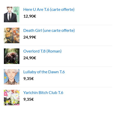
Here U Are T.6 (carte offerte)
12,90
€
Death Girl (une carte offerte)
24,99
€
Overlord T.8 (Roman)
24,90
€
Lullaby of the Dawn T.6
9,35
€
Yarichin Bitch Club T.6
9,35
€