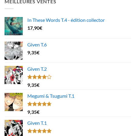
MEILLEURES VENTES
In These Words T.4 - édition collector
17,90
€
Given T.6
9,35
€
Given T.2
Note
9,35
€
4.00
sur
5
Megumi & Tsugumi T.1
Note
4.67
9,35
€
sur 5
Given T.1