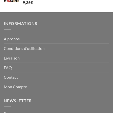
Note
5.00
9,35
€
sur 5
INFORMATIONS
À propos
Conditions d’utilisation
Livraison
FAQ
Contact
Mon Compte
NEWSLETTER