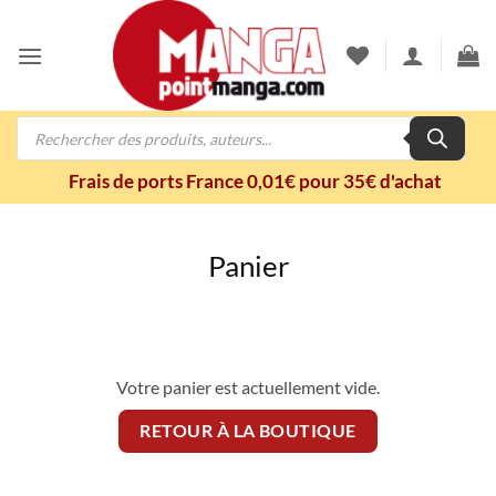
Passer
au
contenu
Recherche
de
produits
Frais de ports France 0,01€ pour 35€ d'achat
Panier
Votre panier est actuellement vide.
RETOUR À LA BOUTIQUE