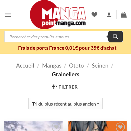
Passer
au
contenu
Recherche
de
produits
Frais de ports France 0,01€ pour 35€ d'achat
Accueil
/
Mangas
/
Ototo
/
Seinen
/
Graineliers
FILTRER