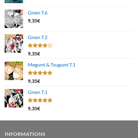
Given T.6
9,35
€
Given T.2
Note
9,35
€
4.00
sur
5
Megumi & Tsugumi T.1
Note
4.67
9,35
€
sur 5
Given T.1
Note
5.00
9,35
€
sur 5
INFORMATIONS