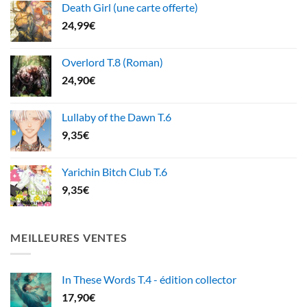
Death Girl (une carte offerte)
24,99
€
Overlord T.8 (Roman)
24,90
€
Lullaby of the Dawn T.6
9,35
€
Yarichin Bitch Club T.6
9,35
€
MEILLEURES VENTES
In These Words T.4 - édition collector
17,90
€