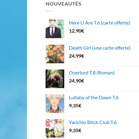
NOUVEAUTÉS
Here U Are T.6 (carte offerte)
12,90
€
Death Girl (une carte offerte)
24,99
€
Overlord T.8 (Roman)
24,90
€
Lullaby of the Dawn T.6
9,35
€
Yarichin Bitch Club T.6
9,35
€