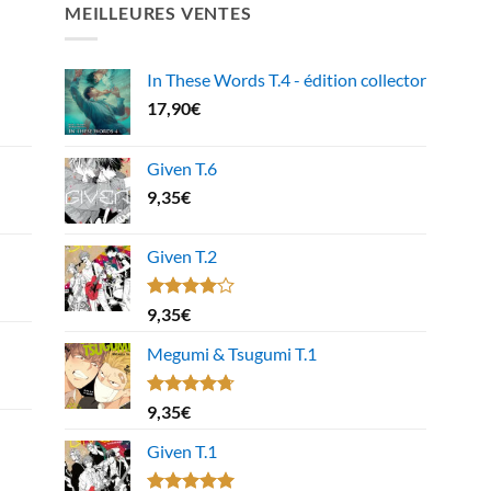
MEILLEURES VENTES
In These Words T.4 - édition collector
17,90
€
Given T.6
9,35
€
Given T.2
Note
9,35
€
4.00
sur
5
Megumi & Tsugumi T.1
Note
4.67
9,35
€
sur 5
Given T.1