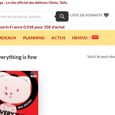
 - Le site officiel des éditions Ototo, Taïfu
LISTE DE SOUHAITS
 ports France 0,01€ pour 35€ d'achat
CADEAUX
PLANNING
ACTUS
HENTAI
erything is fine
Voici le seul rés
Ajouter
à la
wishlist