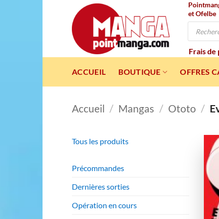
Pointmanga
Passer
et Ofelbe
au
Recherche
contenu
de
produits
Frais de
ACCUEIL
BOUTIQUE
OFFRES 
Accueil
/
Mangas
/
Ototo
/
Ev
Tous les produits
Précommandes
Dernières sorties
Opération en cours