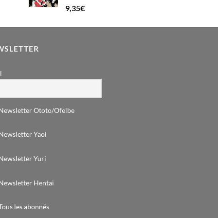
Note
5.00
9,35
€
sur 5
WSLETTER
l
Newsletter Ototo/Ofelbe
Newsletter Yaoi
Newsletter Yuri
Newsletter Hentai
Tous les abonnés