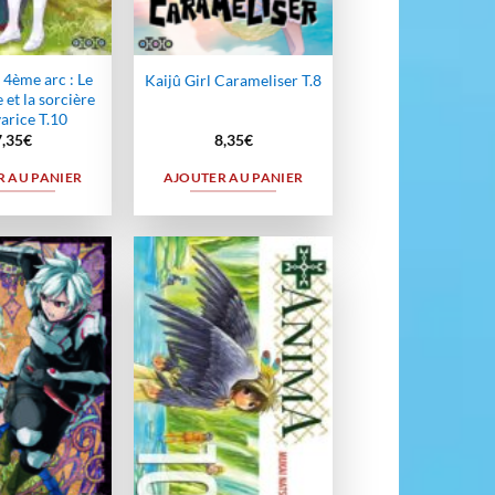
 4ème arc : Le
Kaijû Girl Carameliser T.8
 et la sorcière
varice T.10
7,35
€
8,35
€
 AU PANIER
AJOUTER AU PANIER
Ajouter
Ajouter
à la
à la
wishlist
wishlist