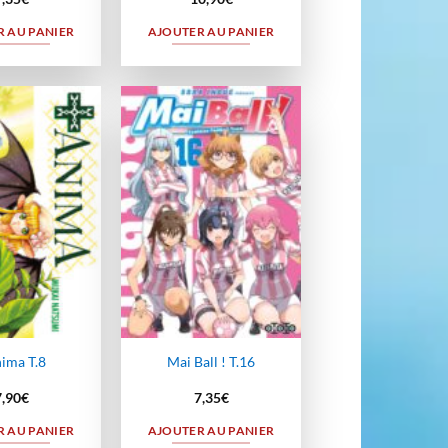
 AU PANIER
AJOUTER AU PANIER
Ajouter
Ajouter
à la
à la
wishlist
wishlist
ima T.8
Mai Ball ! T.16
7,90
€
7,35
€
 AU PANIER
AJOUTER AU PANIER