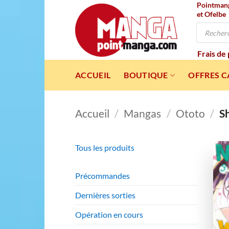
Pointmanga
Passer
et Ofelbe
au
Recherche
contenu
de
produits
Frais de
ACCUEIL
BOUTIQUE
OFFRES 
Accueil
/
Mangas
/
Ototo
/
S
Tous les produits
Précommandes
Dernières sorties
Opération en cours