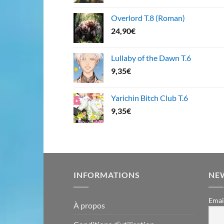
Overlord T.8 (Roman)
24,90
€
Lullaby of the Dawn T.6
9,35
€
Yarichin Bitch Club T.6
9,35
€
INFORMATIONS
NE
Emai
À propos