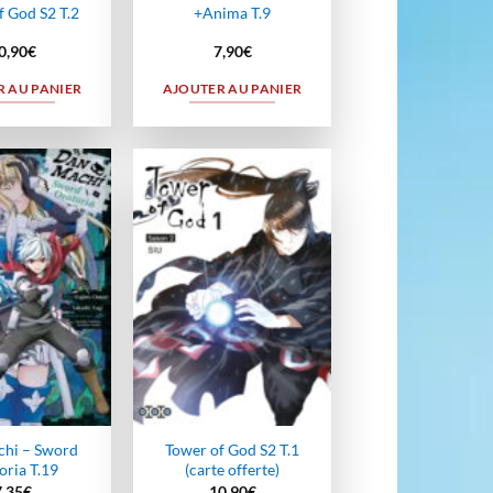
f God S2 T.2
+Anima T.9
0,90
€
7,90
€
 AU PANIER
AJOUTER AU PANIER
Ajouter
Ajouter
à la
à la
wishlist
wishlist
hi – Sword
Tower of God S2 T.1
oria T.19
(carte offerte)
7,35
€
10,90
€