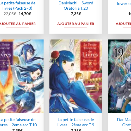
La petite faiseuse de
DanMachi – Sword
Tower o
livres (Pack 2=3)
Oratoria T.20
Le
Le
22,05
€
14,70
€
7,35
€
1
prix
prix
initial
actuel
AJOUTER AU PANIER
AJOUTER AU PANIER
AJOUTER
était :
est :
22,05€.
14,70€.
Ajouter
Ajouter
à la
à la
wishlist
wishlist
La petite faiseuse de
La petite faiseuse de
DanMac
ivres – 2ème arc T.10
livres – 2ème arc T.9
Orat
7,35
€
7,35
€