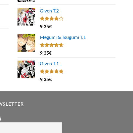
Given T.2
Note
9,35
€
4.00
sur
5
Megumi & Tsugumi T.1
Note
4.67
9,35
€
sur 5
Given T.1
Note
5.00
9,35
€
sur 5
WSLETTER
l