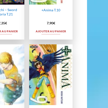
hi – Sword
+Anima T.10
oria T.21
7,35
€
7,90
€
 AU PANIER
AJOUTER AU PANIER
Ajouter
Ajouter
à la
à la
wishlist
wishlist