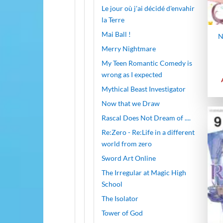
Le jour où j'ai décidé d'envahir
la Terre
Mai Ball !
N
Merry Nightmare
My Teen Romantic Comedy is
wrong as I expected
Mythical Beast Investigator
Now that we Draw
Rascal Does Not Dream of ....
Re:Zero - Re:Life in a different
world from zero
Sword Art Online
The Irregular at Magic High
School
The Isolator
Tower of God