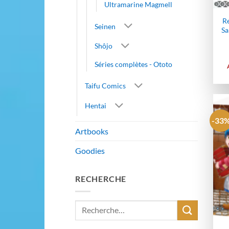
Ultramarine Magmell
Re
Seinen
Sa
Shôjo
Séries complètes - Ototo
Taifu Comics
Hentai
-33
Artbooks
Goodies
RECHERCHE
Recherche
pour :