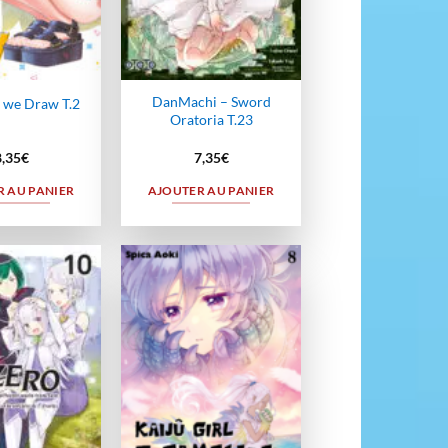
DanMachi – Sword
 we Draw T.2
Oratoria T.23
8,35
€
7,35
€
 AU PANIER
AJOUTER AU PANIER
Ajouter
Ajouter
à la
à la
wishlist
wishlist