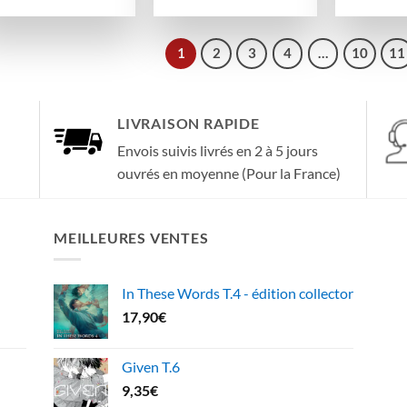
1
2
3
4
…
10
11
LIVRAISON RAPIDE
Envois suivis livrés en 2 à 5 jours
ouvrés en moyenne (Pour la France)
MEILLEURES VENTES
In These Words T.4 - édition collector
17,90
€
Given T.6
9,35
€