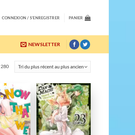
CONNEXION / S’ENREGISTRER
PANIER
NEWSLETTER
Trié
r 280
du
plus
récent
au
Ajouter
Ajouter
plus
à la
à la
wishlist
wishlist
ancien