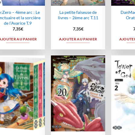
:Zero – 4ème arc : Le
La petite faiseuse de
DanMac
nctuaire et la sorcière
livres – 2ème arc T.11
Orat
de l’Avarice T.9
7,35
€
7,35
€
AJOUTER AU PANIER
AJOUTER AU PANIER
AJOUTER
%
Ajouter
Ajouter
à la
à la
wishlist
wishlist