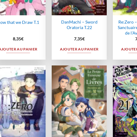
DanMachi – Sword
Re:Zero –
ow that we Draw T.1
Oratoria T.22
Sanctuaire
de l’A
8,35
€
7,35
€
AJOUTER AU PANIER
AJOUTER AU PANIER
AJOUTER
Ajouter
Ajouter
à la
à la
wishlist
wishlist