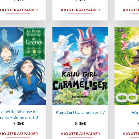
AJOUTER AU PANIER
AJOUTER AU PANIER
AJOUTER
Ajouter
Ajouter
à la
à la
wishlist
wishlist
La petite faiseuse de
Kaijû Girl Carameliser T.7
+An
livres – 2ème arc T.8
7,35
€
8,35
€
AJOUTER AU PANIER
AJOUTER AU PANIER
AJOUTER