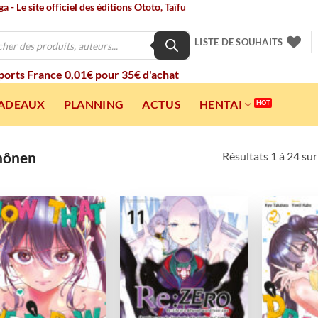
 - Le site officiel des éditions Ototo, Taïfu
LISTE DE SOUHAITS
 ports France 0,01€ pour 35€ d'achat
CADEAUX
PLANNING
ACTUS
HENTAI
hônen
Résultats 1 à 24 su
Ajouter
Ajouter
à la
à la
wishlist
wishlist