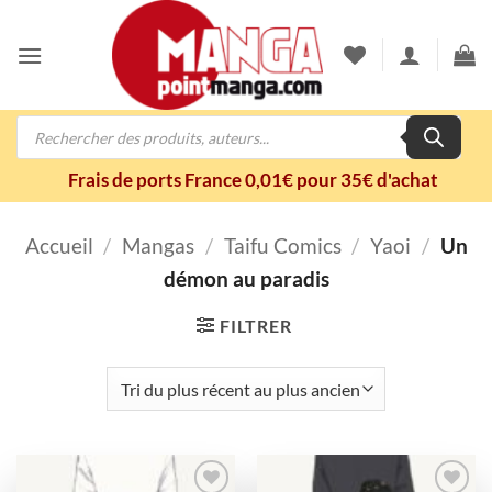
Passer
au
contenu
Recherche
de
produits
Frais de ports France 0,01€ pour 35€ d'achat
Accueil
/
Mangas
/
Taifu Comics
/
Yaoi
/
Un
démon au paradis
FILTRER