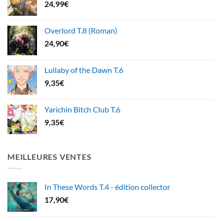
24,99
€
Overlord T.8 (Roman)
24,90
€
Lullaby of the Dawn T.6
9,35
€
Yarichin Bitch Club T.6
9,35
€
MEILLEURES VENTES
In These Words T.4 - édition collector
17,90
€