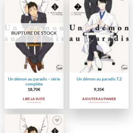
Ajouter
Ajouter
à la
à la
wishlist
wishlist
RUPTURE DE STOCK
Un démon au paradis – série
Un démon au paradis T.2
complète
18,70
€
9,35
€
LIRE LA SUITE
AJOUTER AU PANIER
Ajouter