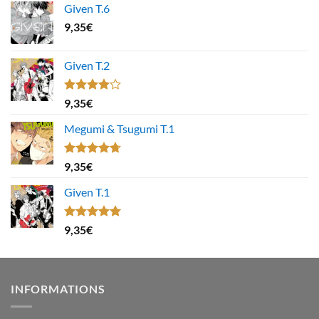
Given T.6
9,35
€
Given T.2
Note
9,35
€
4.00
sur
5
Megumi & Tsugumi T.1
Note
4.67
9,35
€
sur 5
Given T.1
Note
5.00
9,35
€
sur 5
INFORMATIONS