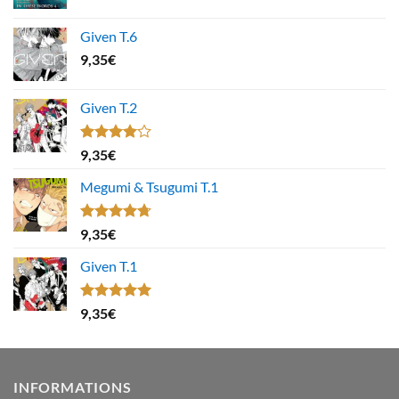
Given T.6
9,35
€
Given T.2
Note
9,35
€
4.00
sur
5
Megumi & Tsugumi T.1
Note
4.67
9,35
€
sur 5
Given T.1
Note
5.00
9,35
€
sur 5
INFORMATIONS