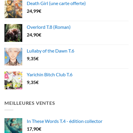
Death Girl (une carte offerte)
24,99
€
Overlord T.8 (Roman)
24,90
€
Lullaby of the Dawn T.6
9,35
€
Yarichin Bitch Club T.6
9,35
€
MEILLEURES VENTES
In These Words T.4 - édition collector
17,90
€