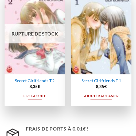
Ajouter
Ajouter
à la
à la
wishlist
wishlist
RUPTURE DE STOCK
Secret Girlfriends T.2
Secret Girlfriends T.1
8,35
€
8,35
€
LIRE LA SUITE
AJOUTER AU PANIER
FRAIS DE PORTS À 0,01€ !