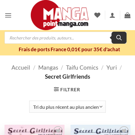
Passer
au
contenu
Recherche
de
produits
Frais de ports France 0,01€ pour 35€ d'achat
Accueil
/
Mangas
/
Taifu Comics
/
Yuri
/
Secret Girlfriends
FILTRER