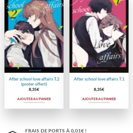
Ajouter
Ajouter
à la
à la
wishlist
wishlist
After school love affairs T.2
After school love affairs T.1
(poster offert)
8,35
€
8,35
€
AJOUTER AU PANIER
AJOUTER AU PANIER
FRAIS DE PORTS À 0,01€ !