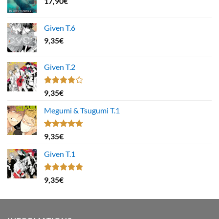
17,90
€
Given T.6
9,35
€
Given T.2
Note
9,35
€
4.00
sur
5
Megumi & Tsugumi T.1
Note
4.67
9,35
€
sur 5
Given T.1
Note
5.00
9,35
€
sur 5