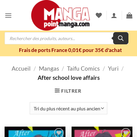
Passer
au
contenu
Recherche
de
produits
Frais de ports France 0,01€ pour 35€ d'achat
Accueil
/
Mangas
/
Taifu Comics
/
Yuri
/
After school love affairs
FILTRER