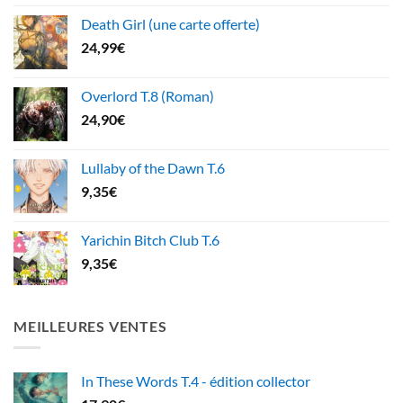
Death Girl (une carte offerte)
24,99
€
Overlord T.8 (Roman)
24,90
€
Lullaby of the Dawn T.6
9,35
€
Yarichin Bitch Club T.6
9,35
€
MEILLEURES VENTES
In These Words T.4 - édition collector