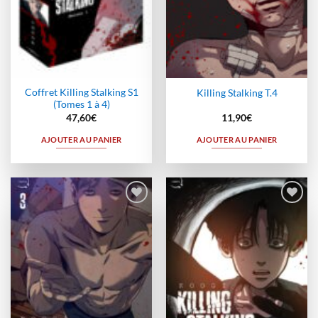
Coffret Killing Stalking S1
Killing Stalking T.4
(Tomes 1 à 4)
47,60
€
11,90
€
AJOUTER AU PANIER
AJOUTER AU PANIER
Ajouter
Ajouter
à la
à la
wishlist
wishlist