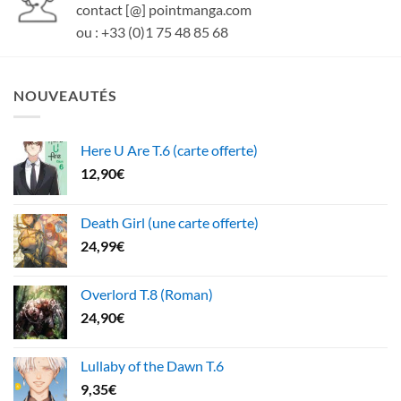
contact [@] pointmanga.com
ou : +33 (0)1 75 48 85 68
NOUVEAUTÉS
Here U Are T.6 (carte offerte)
12,90
€
Death Girl (une carte offerte)
24,99
€
Overlord T.8 (Roman)
24,90
€
Lullaby of the Dawn T.6
9,35
€