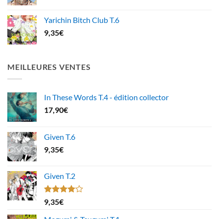
Yarichin Bitch Club T.6
9,35
€
MEILLEURES VENTES
In These Words T.4 - édition collector
17,90
€
Given T.6
9,35
€
Given T.2
Note
9,35
€
4.00
sur
5