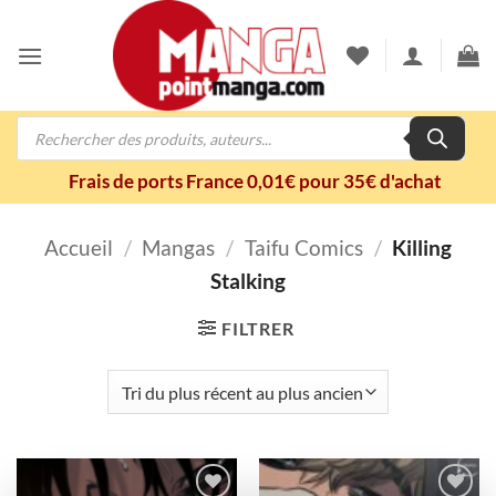
Passer
au
contenu
Recherche
de
produits
Frais de ports France 0,01€ pour 35€ d'achat
Accueil
/
Mangas
/
Taifu Comics
/
Killing
Stalking
FILTRER