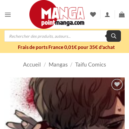
Passer
au
contenu
Recherche
de
produits
Frais de ports France 0,01€ pour 35€ d'achat
Accueil
/
Mangas
/
Taifu Comics
Ajouter
à la
wishlist