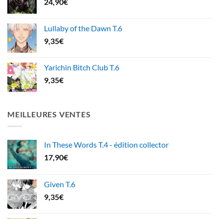
24,90
€
Lullaby of the Dawn T.6
9,35
€
Yarichin Bitch Club T.6
9,35
€
MEILLEURES VENTES
In These Words T.4 - édition collector
17,90
€
Given T.6
9,35
€