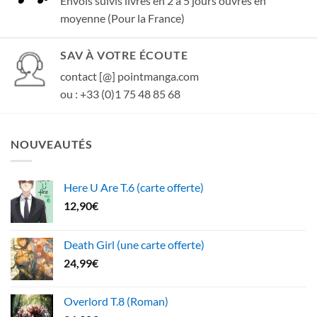
Envois suivis livrés en 2 à 5 jours ouvrés en
moyenne (Pour la France)
SAV À VOTRE ÉCOUTE
contact [@] pointmanga.com
ou : +33 (0)1 75 48 85 68
NOUVEAUTÉS
Here U Are T.6 (carte offerte)
12,90
€
Death Girl (une carte offerte)
24,99
€
Overlord T.8 (Roman)