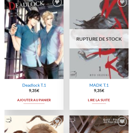
Ajouter
Ajouter
à la
à la
wishlist
wishlist
RUPTURE DE STOCK
Deadlock T.1
MADK T.1
9,35
€
9,35
€
AJOUTER AU PANIER
LIRE LA SUITE
Ajouter
Ajouter