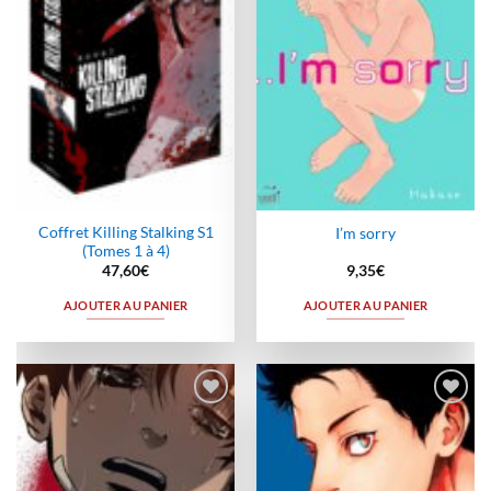
Coffret Killing Stalking S1
I’m sorry
(Tomes 1 à 4)
47,60
€
9,35
€
AJOUTER AU PANIER
AJOUTER AU PANIER
Ajouter
Ajouter
à la
à la
wishlist
wishlist