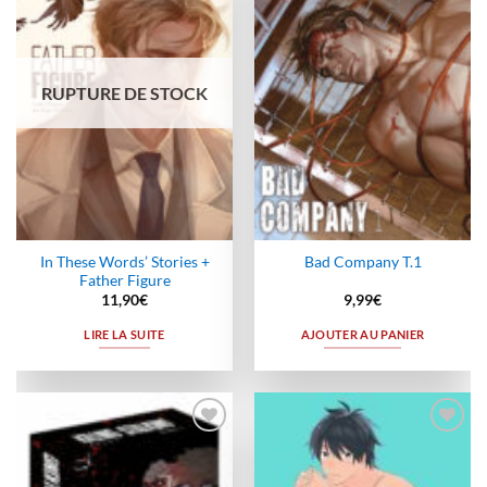
à la
à la
wishlist
wishlist
RUPTURE DE STOCK
In These Words’ Stories +
Bad Company T.1
Father Figure
11,90
€
9,99
€
LIRE LA SUITE
AJOUTER AU PANIER
Ajouter
Ajouter
à la
à la
wishlist
wishlist