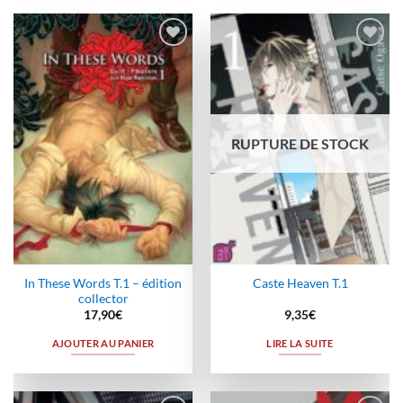
Ajouter
Ajouter
à la
à la
wishlist
wishlist
RUPTURE DE STOCK
In These Words T.1 – édition
Caste Heaven T.1
collector
17,90
€
9,35
€
AJOUTER AU PANIER
LIRE LA SUITE