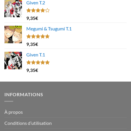
Given T.2
Note
9,35
€
4.00
sur
5
Megumi & Tsugumi T.1
Note
4.67
9,35
€
sur 5
Given T.1
Note
5.00
9,35
€
sur 5
INFORMATIONS
À propos
Conditions d’utilisation