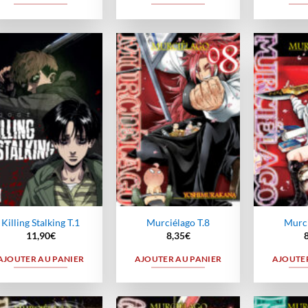
Ajouter
Ajouter
à la
à la
wishlist
wishlist
Killing Stalking T.1
Murciélago T.8
Murci
11,90
€
8,35
€
AJOUTER AU PANIER
AJOUTER AU PANIER
AJOUTER