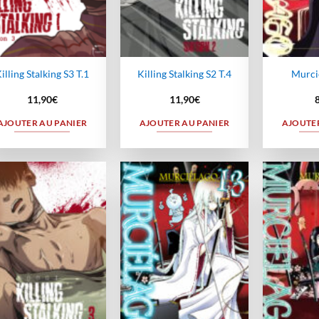
illing Stalking S3 T.1
Killing Stalking S2 T.4
Murci
11,90
€
11,90
€
AJOUTER AU PANIER
AJOUTER AU PANIER
AJOUTER
Ajouter
Ajouter
à la
à la
wishlist
wishlist