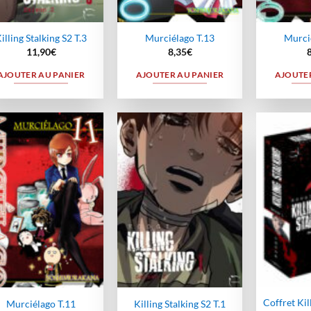
illing Stalking S2 T.3
Murciélago T.13
Murci
11,90
€
8,35
€
AJOUTER AU PANIER
AJOUTER AU PANIER
AJOUTER
Ajouter
Ajouter
à la
à la
wishlist
wishlist
Coffret Kil
Murciélago T.11
Killing Stalking S2 T.1