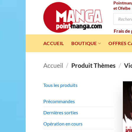
Pointmanga
Passer
et Ofelbe
au
Recherche
contenu
de
produits
Frais de
ACCUEIL
BOUTIQUE
OFFRES 
Accueil
/
Produit Thèmes
/
Vi
Tous les produits
Précommandes
Dernières sorties
Opération en cours