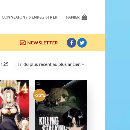
CONNEXION / S’ENREGISTRER
PANIER
NEWSLETTER
Trié
ur 25
du
plus
récent
au
-33%
Ajouter
Ajouter
plus
à la
à la
wishlist
wishlist
ancien