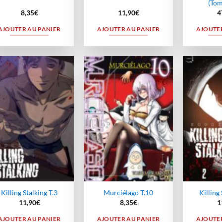
(Tom
8,35
€
11,90
€
4
AJOUTER AU PANIER
AJOUTER AU PANIER
AJOUTER
Ajouter
Ajouter
à la
à la
wishlist
wishlist
Killing Stalking T.3
Murciélago T.10
Killing 
11,90
€
8,35
€
1
AJOUTER AU PANIER
AJOUTER AU PANIER
AJOUTER