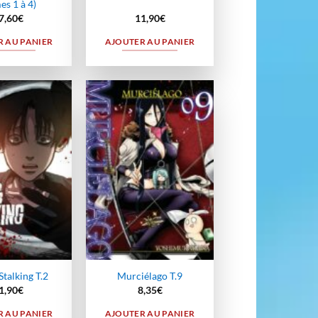
es 1 à 4)
7,60
€
11,90
€
 AU PANIER
AJOUTER AU PANIER
Ajouter
Ajouter
à la
à la
wishlist
wishlist
Stalking T.2
Murciélago T.9
1,90
€
8,35
€
 AU PANIER
AJOUTER AU PANIER