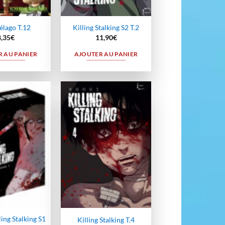
élago T.12
Killing Stalking S2 T.2
8,35
€
11,90
€
 AU PANIER
AJOUTER AU PANIER
Ajouter
Ajouter
à la
à la
wishlist
wishlist
ling Stalking S1
Killing Stalking T.4