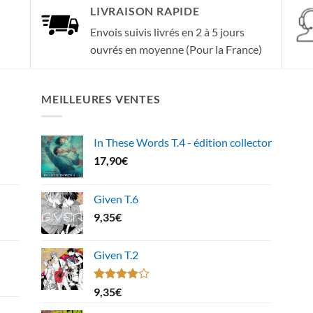
LIVRAISON RAPIDE
Envois suivis livrés en 2 à 5 jours
ouvrés en moyenne (Pour la France)
MEILLEURES VENTES
In These Words T.4 - édition collector
17,90
€
Given T.6
9,35
€
Given T.2
Note
9,35
€
4.00
sur
5