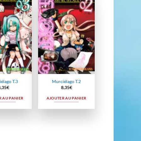
Ajouter
Ajouter
à la
à la
wishlist
wishlist
élago T.3
Murciélago T.2
8,35
€
8,35
€
 AU PANIER
AJOUTER AU PANIER