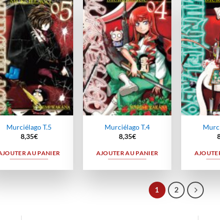
Ajouter
Ajouter
à la
à la
wishlist
wishlist
Murciélago T.5
Murciélago T.4
Murci
8,35
€
8,35
€
AJOUTER AU PANIER
AJOUTER AU PANIER
AJOUTER
1
2