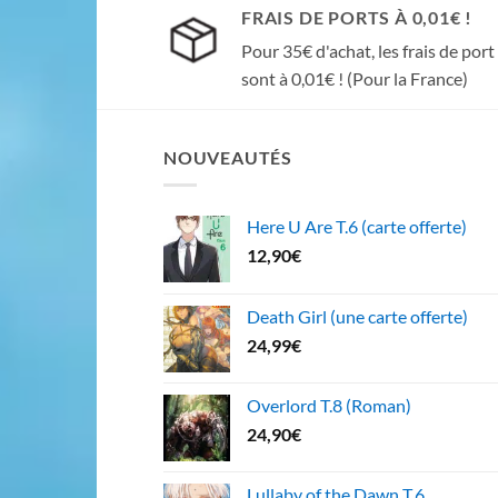
FRAIS DE PORTS À 0,01€ !
Pour 35€ d'achat, les frais de port
sont à 0,01€ ! (Pour la France)
NOUVEAUTÉS
Here U Are T.6 (carte offerte)
12,90
€
Death Girl (une carte offerte)
24,99
€
Overlord T.8 (Roman)
24,90
€
Lullaby of the Dawn T.6