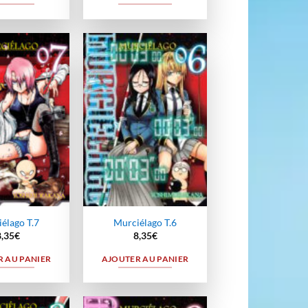
Ajouter
Ajouter
à la
à la
wishlist
wishlist
élago T.7
Murciélago T.6
8,35
€
8,35
€
 AU PANIER
AJOUTER AU PANIER