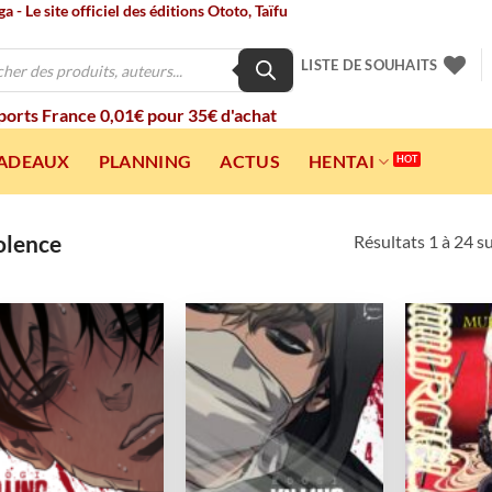
 - Le site officiel des éditions Ototo, Taïfu
LISTE DE SOUHAITS
 ports France 0,01€ pour 35€ d'achat
CADEAUX
PLANNING
ACTUS
HENTAI
olence
Résultats 1 à 24 s
Ajouter
Ajouter
à la
à la
wishlist
wishlist