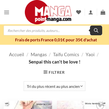
Passer
au
contenu
Recherche
de
produits
Frais de ports France 0,01€ pour 35€ d'achat
Accueil
/
Mangas
/
Taifu Comics
/
Yaoi
/
Senpai this can't be love !
FILTRER