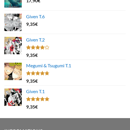
17,90
€
Given T.6
9,35
€
Given T.2
Note
9,35
€
4.00
sur
5
Megumi & Tsugumi T.1
Note
4.67
9,35
€
sur 5
Given T.1
Note
5.00
9,35
€
sur 5