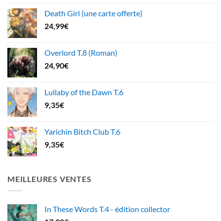
Death Girl (une carte offerte)
24,99
€
Overlord T.8 (Roman)
24,90
€
Lullaby of the Dawn T.6
9,35
€
Yarichin Bitch Club T.6
9,35
€
MEILLEURES VENTES
In These Words T.4 - édition collector