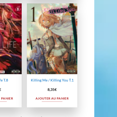
Ajouter
Ajouter
à la
à la
wishlist
wishlist
fe T.8
Killing Me / Killing You T.1
€
8,35
€
 PANIER
AJOUTER AU PANIER