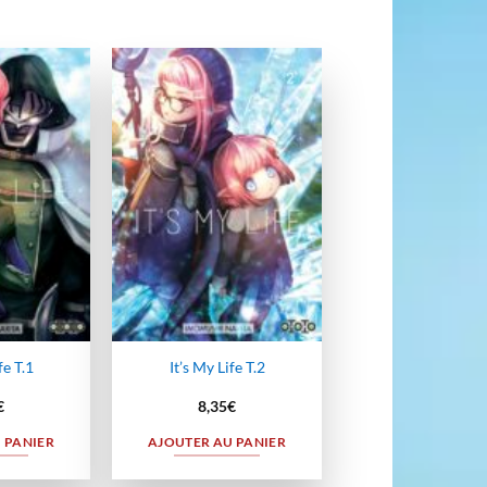
Ajouter
Ajouter
à la
à la
wishlist
wishlist
fe T.1
It’s My Life T.2
€
8,35
€
 PANIER
AJOUTER AU PANIER