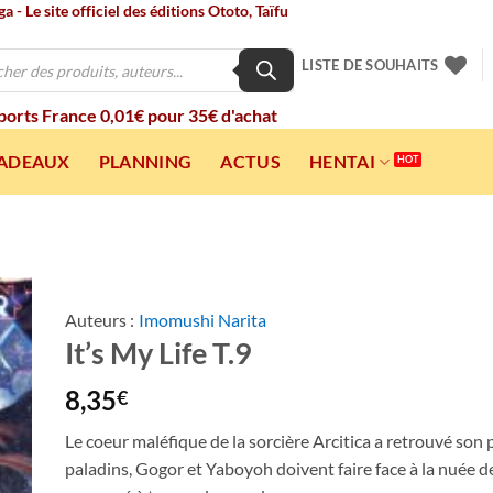
 - Le site officiel des éditions Ototo, Taïfu
LISTE DE SOUHAITS
 ports France 0,01€ pour 35€ d'achat
CADEAUX
PLANNING
ACTUS
HENTAI
Auteurs :
Imomushi Narita
It’s My Life T.9
ter
a
ist
8,35
€
Le coeur maléfique de la sorcière Arcitica a retrouvé son 
paladins, Gogor et Yaboyoh doivent faire face à la nuée d