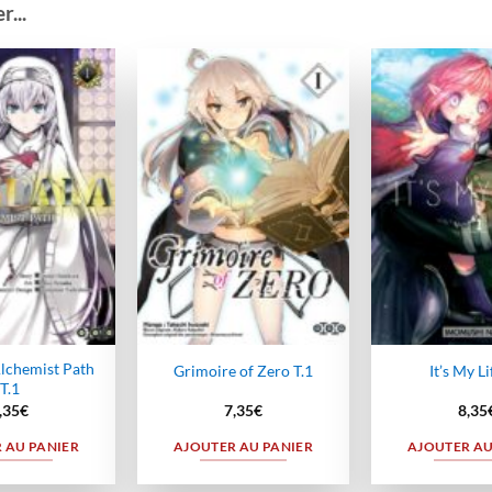
...
Ajouter
Ajouter
à la
à la
wishlist
wishlist
lchemist Path
Grimoire of Zero T.1
It’s My Li
T.1
,35
€
7,35
€
8,35
 AU PANIER
AJOUTER AU PANIER
AJOUTER AU