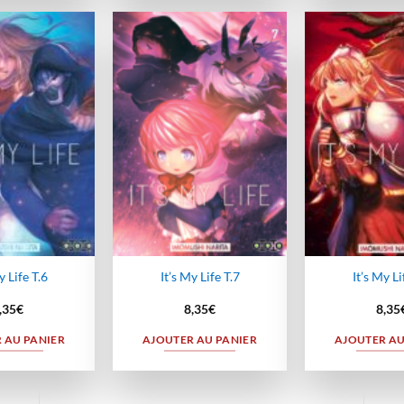
Ajouter
Ajouter
à la
à la
wishlist
wishlist
y Life T.6
It’s My Life T.7
It’s My Li
,35
€
8,35
€
8,35
 AU PANIER
AJOUTER AU PANIER
AJOUTER AU