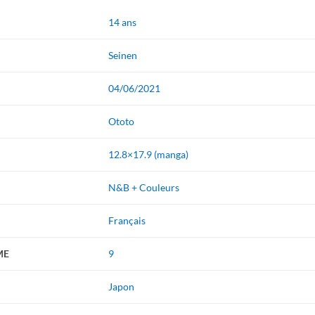
14 ans
Seinen
04/06/2021
Ototo
12.8×17.9 (manga)
N&B + Couleurs
Français
ME
9
Japon