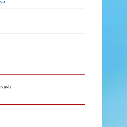
 vie
n avis.