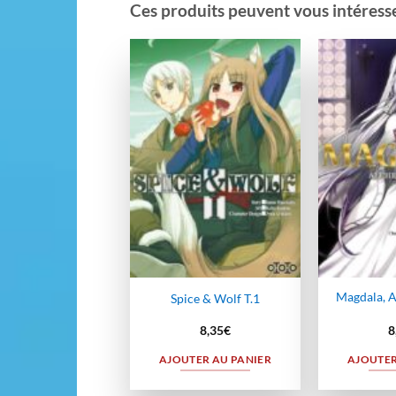
Ces produits peuvent vous intéresser
Ajouter
à la
wishlist
Magdala, A
Spice & Wolf T.1
8,35
€
8
AJOUTER AU PANIER
AJOUTER