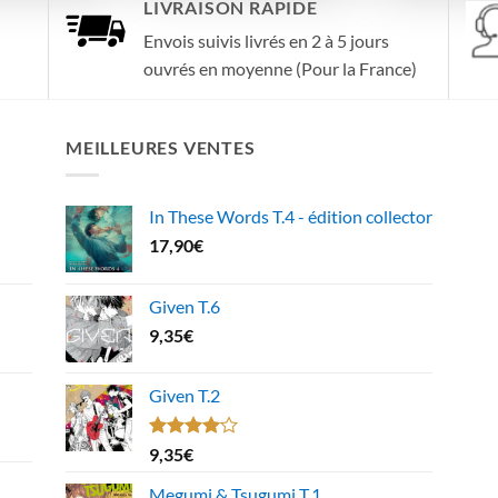
LIVRAISON RAPIDE
Envois suivis livrés en 2 à 5 jours
ouvrés en moyenne (Pour la France)
MEILLEURES VENTES
In These Words T.4 - édition collector
17,90
€
Given T.6
9,35
€
Given T.2
Note
9,35
€
4.00
sur
5
Megumi & Tsugumi T.1