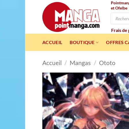
Pointmanga
Passer
et Ofelbe
au
Recherche
contenu
de
produits
Frais de
ACCUEIL
BOUTIQUE
OFFRES 
Accueil
/
Mangas
/
Ototo
Ajou
à l
wishl