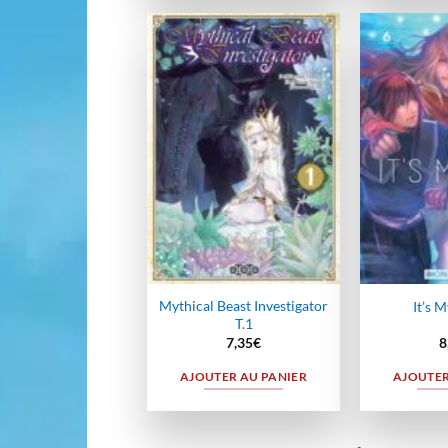
Ajouter
à la
wishlist
Mythical Beast Investigator
It’s M
T.1
7,35
€
8
AJOUTER AU PANIER
AJOUTER