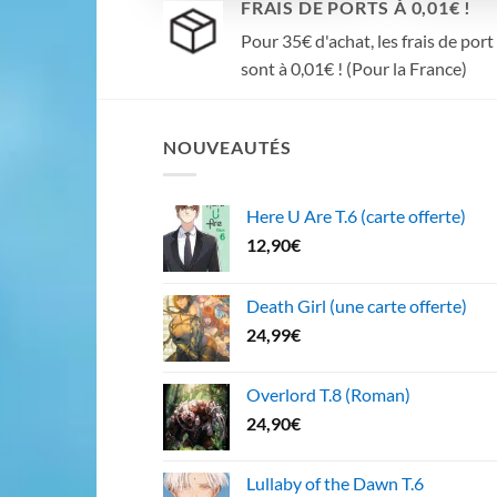
FRAIS DE PORTS À 0,01€ !
Pour 35€ d'achat, les frais de port
sont à 0,01€ ! (Pour la France)
NOUVEAUTÉS
Here U Are T.6 (carte offerte)
12,90
€
Death Girl (une carte offerte)
24,99
€
Overlord T.8 (Roman)
24,90
€
Lullaby of the Dawn T.6