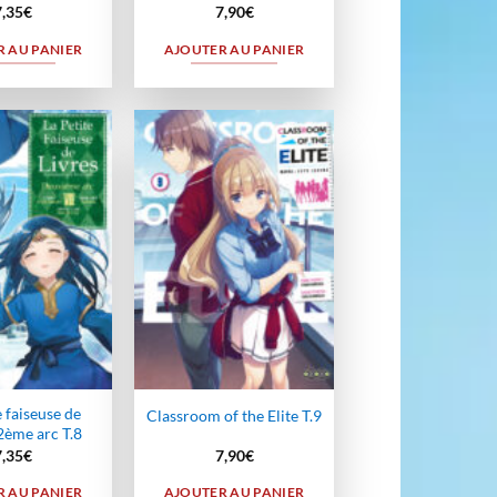
7,35
€
7,90
€
 AU PANIER
AJOUTER AU PANIER
Ajouter
Ajouter
à la
à la
wishlist
wishlist
e faiseuse de
Classroom of the Elite T.9
 2ème arc T.8
7,35
€
7,90
€
 AU PANIER
AJOUTER AU PANIER