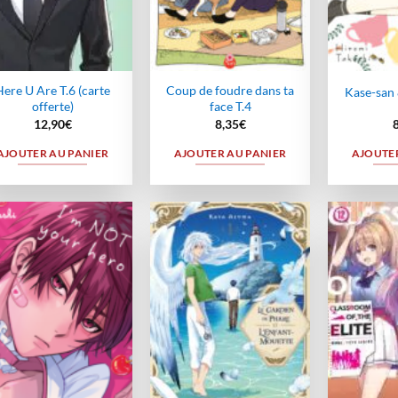
Here U Are T.6 (carte
Coup de foudre dans ta
Kase-san
offerte)
face T.4
12,90
€
8,35
€
AJOUTER AU PANIER
AJOUTER AU PANIER
AJOUTER
Ajouter
Ajouter
à la
à la
wishlist
wishlist