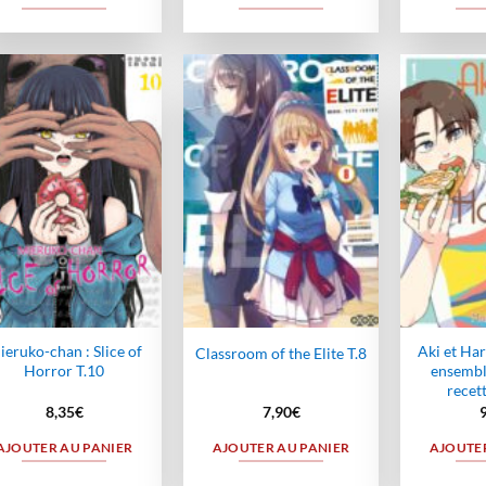
Ajouter
Ajouter
à la
à la
wishlist
wishlist
eruko-chan : Slice of
Aki et Ha
Classroom of the Elite T.8
Horror T.10
ensemble
recett
8,35
€
7,90
€
AJOUTER AU PANIER
AJOUTER AU PANIER
AJOUTER