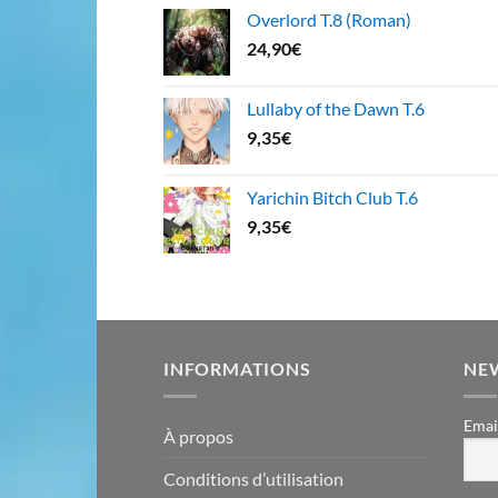
Overlord T.8 (Roman)
24,90
€
Lullaby of the Dawn T.6
9,35
€
Yarichin Bitch Club T.6
9,35
€
INFORMATIONS
NE
Emai
À propos
Conditions d’utilisation