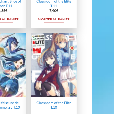
han : Slice of
Classroom of the Elite
ror T.11
T.11
8,35
€
7,90
€
 AU PANIER
AJOUTER AU PANIER
Ajouter
Ajouter
à la
à la
wishlist
wishlist
e faiseuse de
Classroom of the Elite
2ème arc T.10
T.10