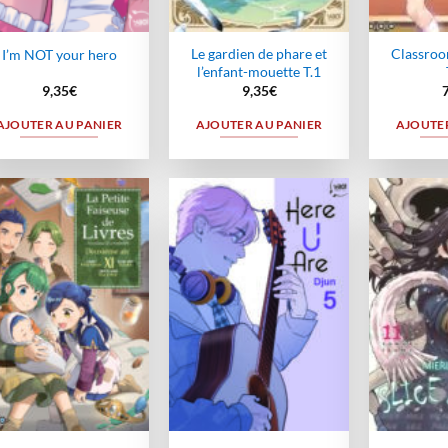
Le gardien de phare et
Classroom
I’m NOT your hero
l’enfant-mouette T.1
9,35
€
9,35
€
AJOUTER AU PANIER
AJOUTER AU PANIER
AJOUTER
Ajouter
Ajouter
à la
à la
wishlist
wishlist