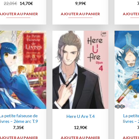
Le
Le
22,05
€
14,70
€
9,99
€
prix
prix
initial
actuel
AJOUTER AU PANIER
AJOUTER AU PANIER
AJOUTER
était :
est :
22,05€.
14,70€.
Ajouter
Ajouter
à la
à la
wishlist
wishlist
La petite faiseuse de
La petit
Here U Are T.4
livres – 2ème arc T.9
livres –
7,35
€
12,90
€
AJOUTER AU PANIER
AJOUTER AU PANIER
AJOUTER