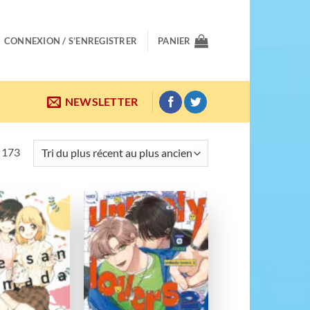
CONNEXION / S’ENREGISTRER
PANIER
NEWSLETTER
Trié
r 173
du
plus
récent
au
Ajouter
Ajouter
plus
à la
à la
wishlist
wishlist
ancien