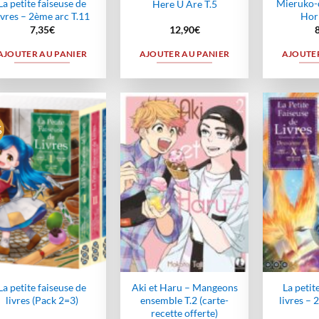
La petite faiseuse de
Mieruko-c
Here U Are T.5
ivres – 2ème arc T.11
Hor
7,35
€
12,90
€
AJOUTER AU PANIER
AJOUTER AU PANIER
AJOUTER
%
Ajouter
Ajouter
à la
à la
wishlist
wishlist
La petite faiseuse de
Aki et Haru – Mangeons
La petit
livres (Pack 2=3)
ensemble T.2 (carte-
livres – 
recette offerte)