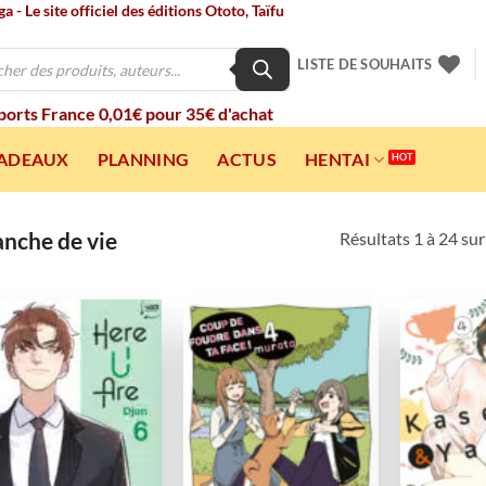
 - Le site officiel des éditions Ototo, Taïfu
LISTE DE SOUHAITS
 ports France 0,01€ pour 35€ d'achat
CADEAUX
PLANNING
ACTUS
HENTAI
nche de vie
Résultats 1 à 24 su
Ajouter
Ajouter
à la
à la
wishlist
wishlist