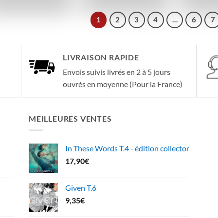
1
2
3
4
…
6
7
LIVRAISON RAPIDE
Envois suivis livrés en 2 à 5 jours
ouvrés en moyenne (Pour la France)
MEILLEURES VENTES
In These Words T.4 - édition collector
17,90
€
Given T.6
9,35
€