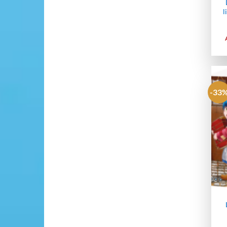
l
-33