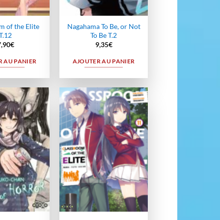
 of the Elite
Nagahama To Be, or Not
T.12
To Be T.2
7,90
€
9,35
€
 AU PANIER
AJOUTER AU PANIER
Ajouter
Ajouter
à la
à la
wishlist
wishlist