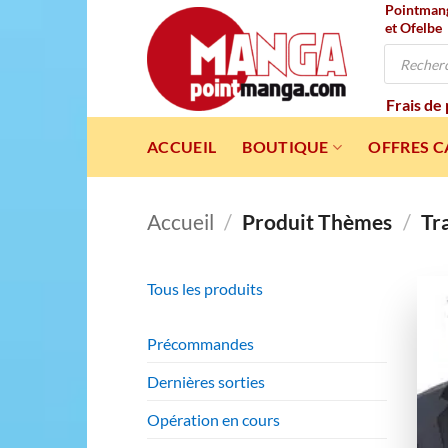
Pointmanga
Passer
et Ofelbe
au
Recherche
contenu
de
produits
Frais de
ACCUEIL
BOUTIQUE
OFFRES 
Accueil
/
Produit Thèmes
/
Tra
Tous les produits
Précommandes
Dernières sorties
Opération en cours