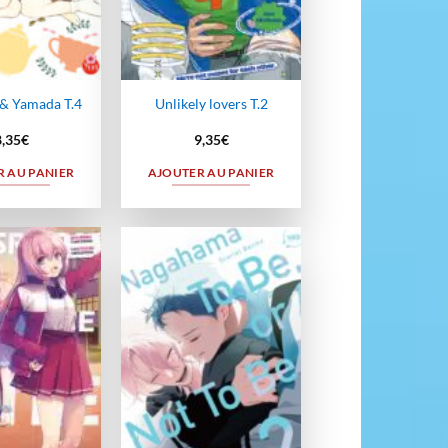
 & Yamada T.4
Unlikely lovers T.2
8,35
€
9,35
€
 AU PANIER
AJOUTER AU PANIER
Ajouter
Ajouter
à la
à la
wishlist
wishlist