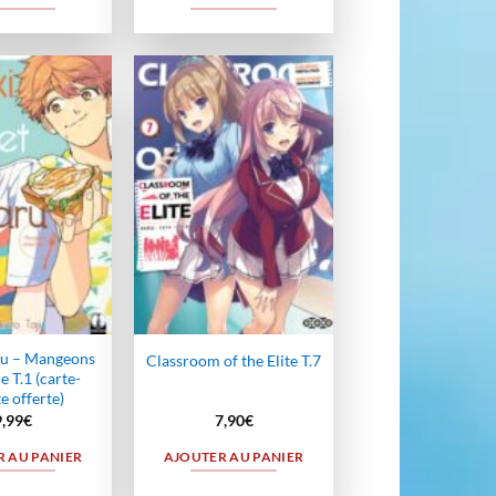
Ajouter
Ajouter
à la
à la
wishlist
wishlist
ru – Mangeons
Classroom of the Elite T.7
 T.1 (carte-
e offerte)
9,99
€
7,90
€
 AU PANIER
AJOUTER AU PANIER