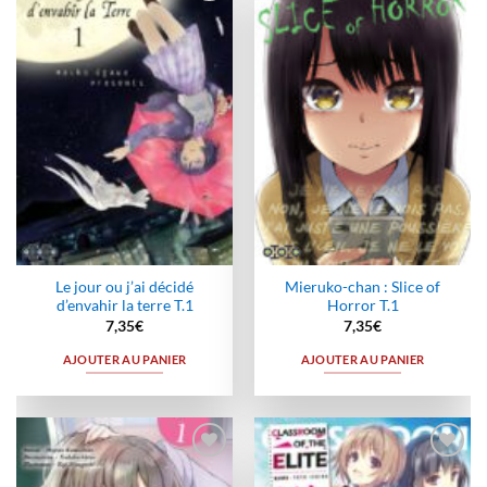
Ajouter
Ajouter
à la
à la
wishlist
wishlist
Le jour ou j’ai décidé
Mieruko-chan : Slice of
d’envahir la terre T.1
Horror T.1
7,35
€
7,35
€
AJOUTER AU PANIER
AJOUTER AU PANIER
Ajouter
Ajouter
à la
à la