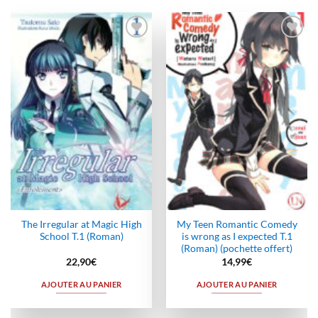
Ajouter
Ajouter
à la
à la
wishlist
wishlist
The Irregular at Magic High
My Teen Romantic Comedy
School T.1 (Roman)
is wrong as I expected T.1
(Roman) (pochette offert)
22,90
€
14,99
€
AJOUTER AU PANIER
AJOUTER AU PANIER