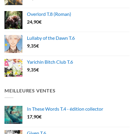
Overlord T.8 (Roman)
24,90
€
Lullaby of the Dawn T.6
9,35
€
Yarichin Bitch Club T.6
9,35
€
MEILLEURES VENTES
In These Words T.4 - édition collector
17,90
€
Given T.6