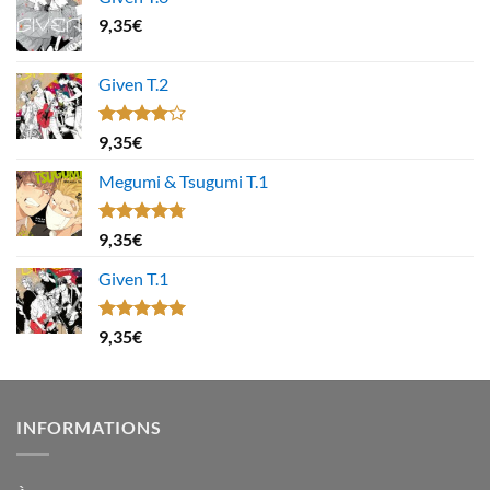
9,35
€
Given T.2
Note
9,35
€
4.00
sur
5
Megumi & Tsugumi T.1
Note
4.67
9,35
€
sur 5
Given T.1
Note
5.00
9,35
€
sur 5
INFORMATIONS