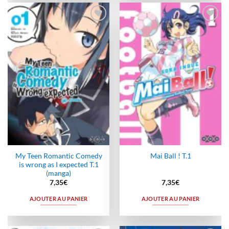
Ajouter
Ajouter
à la
à la
wishlist
wishlist
My Teen Romantic Comedy
Mai Ball ! T.1
is wrong as I expected T.1
(manga)
7,35
€
7,35
€
AJOUTER AU PANIER
AJOUTER AU PANIER