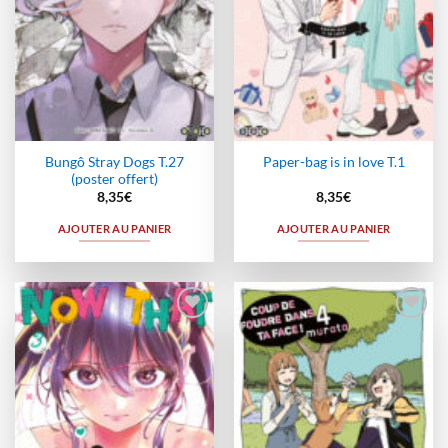
Bungô Stray Dogs T.27
Paper-bag is in love T.1
(poster offert)
8,35
€
8,35
€
AJOUTER AU PANIER
AJOUTER AU PANIER
Ajouter
Ajouter
à la
à la
wishlist
wishlist