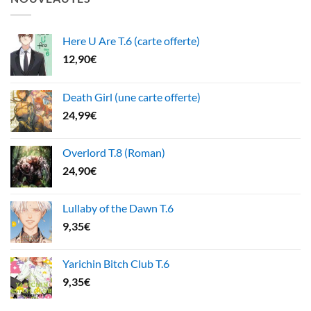
Here U Are T.6 (carte offerte)
12,90
€
Death Girl (une carte offerte)
24,99
€
Overlord T.8 (Roman)
24,90
€
Lullaby of the Dawn T.6
9,35
€
Yarichin Bitch Club T.6
9,35
€