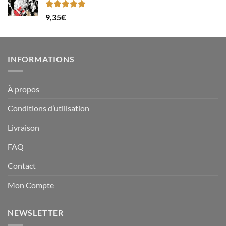
Note
5.00
9,35
€
sur 5
INFORMATIONS
À propos
Conditions d’utilisation
Livraison
FAQ
Contact
Mon Compte
NEWSLETTER