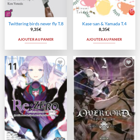
Twittering birds never fly T.8
Kase-san & Yamada T.4
9,35
€
8,35
€
AJOUTER AU PANIER
AJOUTER AU PANIER
Ajouter
Ajouter
à la
à la
wishlist
wishlist