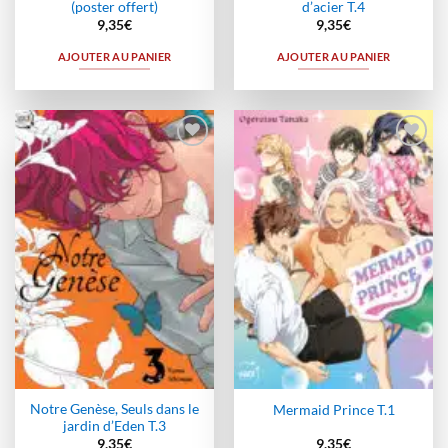
(poster offert)
d’acier T.4
9,35
€
9,35
€
AJOUTER AU PANIER
AJOUTER AU PANIER
Ajouter
Ajouter
à la
à la
wishlist
wishlist
Notre Genèse, Seuls dans le
Mermaid Prince T.1
jardin d’Eden T.3
9,35
€
9,35
€