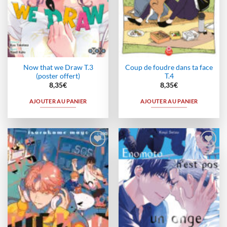
Now that we Draw T.3
Coup de foudre dans ta face
(poster offert)
T.4
8,35
€
8,35
€
AJOUTER AU PANIER
AJOUTER AU PANIER
Ajouter
Ajouter
à la
à la
wishlist
wishlist