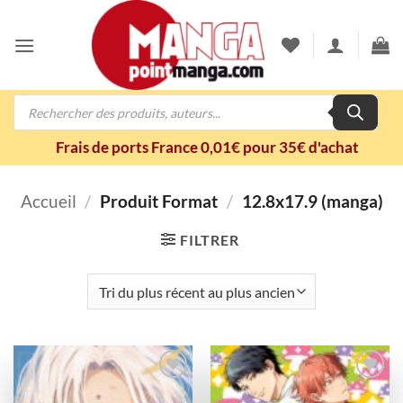
Passer
au
contenu
Recherche
de
produits
Frais de ports France 0,01€ pour 35€ d'achat
Accueil
/
Produit Format
/
12.8x17.9 (manga)
FILTRER
Ajouter
Ajouter