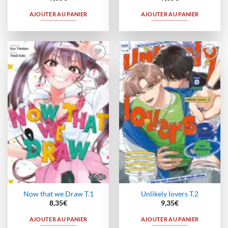
AJOUTER AU PANIER
AJOUTER AU PANIER
Ajouter
Ajouter
à la
à la
wishlist
wishlist
Now that we Draw T.1
Unlikely lovers T.2
8,35
€
9,35
€
AJOUTER AU PANIER
AJOUTER AU PANIER