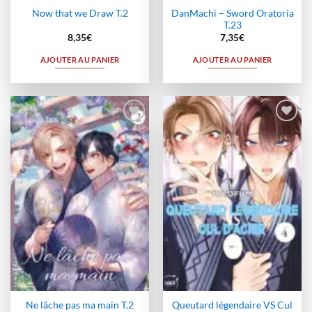
DanMachi – Sword Oratoria
Now that we Draw T.2
T.23
8,35
€
7,35
€
AJOUTER AU PANIER
AJOUTER AU PANIER
Ajouter
Ajouter
à la
à la
wishlist
wishlist
Ne lâche pas ma main T.2
Queutard légendaire VS Cul