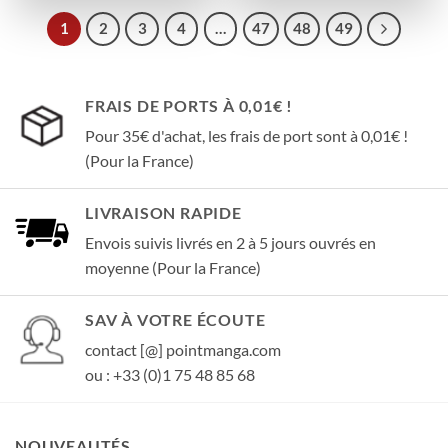
1
2
3
4
…
47
48
49
FRAIS DE PORTS À 0,01€ !
Pour 35€ d'achat, les frais de port sont à 0,01€ !
(Pour la France)
LIVRAISON RAPIDE
Envois suivis livrés en 2 à 5 jours ouvrés en
moyenne (Pour la France)
SAV À VOTRE ÉCOUTE
contact [@] pointmanga.com
ou : +33 (0)1 75 48 85 68
NOUVEAUTÉS