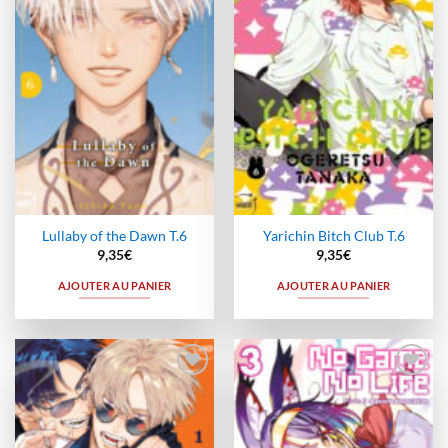
à la
à la
wishlist
wishlist
Lullaby of the Dawn T.6
Yarichin Bitch Club T.6
9,35
€
9,35
€
AJOUTER AU PANIER
AJOUTER AU PANIER
Ajouter
Ajouter
à la
à la
wishlist
wishlist