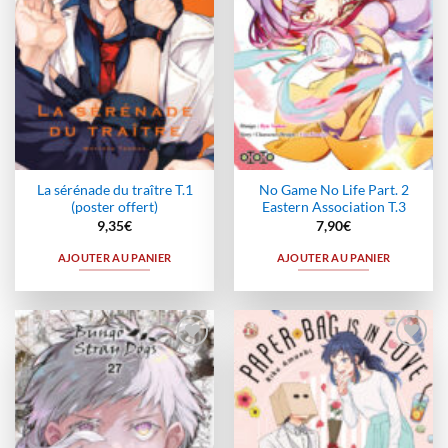
La sérénade du traître T.1
No Game No Life Part. 2
(poster offert)
Eastern Association T.3
9,35
€
7,90
€
AJOUTER AU PANIER
AJOUTER AU PANIER
Ajouter
Ajouter
à la
à la
wishlist
wishlist