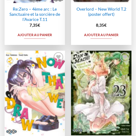
Re:Zero – 4ème arc : Le
Overlord – New World T.2
Sanctuaire et la sorcière de
(poster offert)
l’Avarice T.11
7,35
€
8,35
€
AJOUTER AU PANIER
AJOUTER AU PANIER
Ajouter
Ajouter
à la
à la
wishlist
wishlist