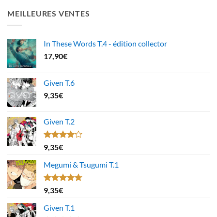
MEILLEURES VENTES
In These Words T.4 - édition collector
17,90
€
Given T.6
9,35
€
Given T.2
Note
9,35
€
4.00
sur
5
Megumi & Tsugumi T.1
Note
4.67
9,35
€
sur 5
Given T.1