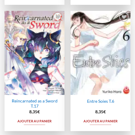
Ajouter
Ajouter
à la
à la
wishlist
wishlist
Reincarnated as a Sword
Entre Soies T.6
T.17
8,35
€
8,35
€
AJOUTER AU PANIER
AJOUTER AU PANIER