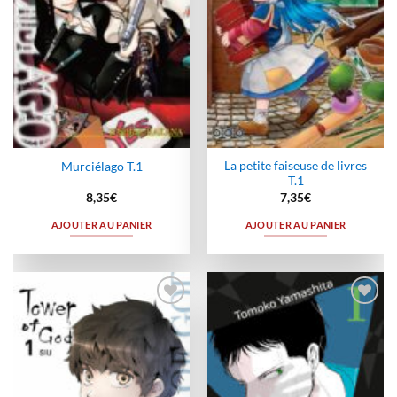
La petite faiseuse de livres
Murciélago T.1
T.1
8,35
€
7,35
€
AJOUTER AU PANIER
AJOUTER AU PANIER
Ajouter
Ajouter
à la
à la
wishlist
wishlist