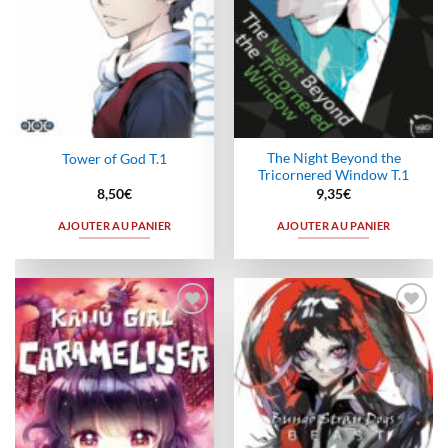
The Night Beyond the
Tower of God T.1
Tricornered Window T.1
8,50
€
9,35
€
AJOUTER AU PANIER
AJOUTER AU PANIER
Ajouter
Ajouter
à la
à la
wishlist
wishlist