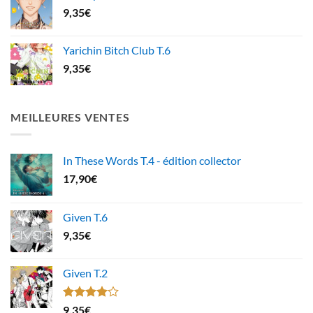
9,35
€
Yarichin Bitch Club T.6
9,35
€
MEILLEURES VENTES
In These Words T.4 - édition collector
17,90
€
Given T.6
9,35
€
Given T.2
Note
9,35
€