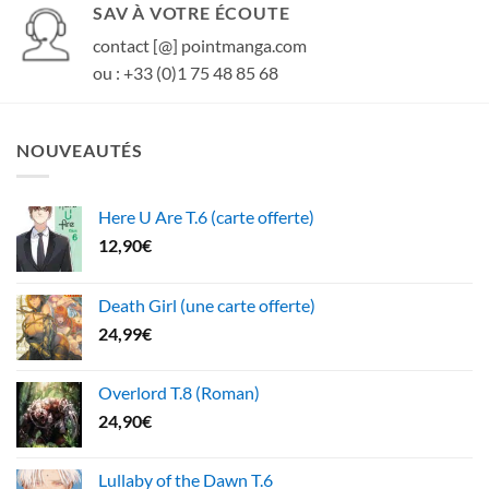
SAV À VOTRE ÉCOUTE
contact [@] pointmanga.com
ou : +33 (0)1 75 48 85 68
NOUVEAUTÉS
Here U Are T.6 (carte offerte)
12,90
€
Death Girl (une carte offerte)
24,99
€
Overlord T.8 (Roman)
24,90
€
Lullaby of the Dawn T.6