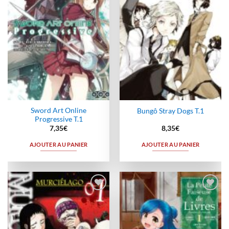
Sword Art Online
Bungô Stray Dogs T.1
Progressive T.1
7,35
€
8,35
€
AJOUTER AU PANIER
AJOUTER AU PANIER
Ajouter
Ajouter
à la
à la
wishlist
wishlist