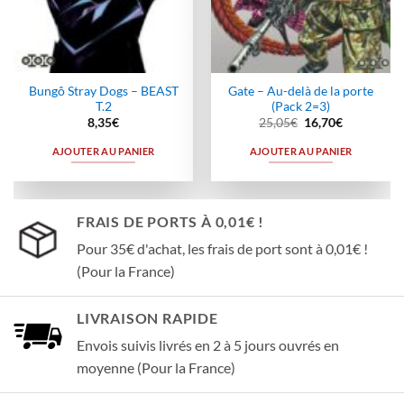
Bungô Stray Dogs – BEAST
Gate – Au-delà de la porte
T.2
(Pack 2=3)
Le
Le
8,35
€
25,05
€
16,70
€
prix
prix
initial
actuel
AJOUTER AU PANIER
AJOUTER AU PANIER
était :
est :
25,05€.
16,70€.
FRAIS DE PORTS À 0,01€ !
Pour 35€ d'achat, les frais de port sont à 0,01€ !
(Pour la France)
LIVRAISON RAPIDE
Envois suivis livrés en 2 à 5 jours ouvrés en
moyenne (Pour la France)