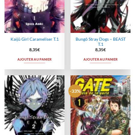
Bungô Stray Dogs – BEAST
Kaijû Girl Carameliser T.1
T.1
8,35
€
8,35
€
AJOUTER AU PANIER
AJOUTER AU PANIER
-33%
Ajouter
Ajouter
à la
à la
wishlist
wishlist