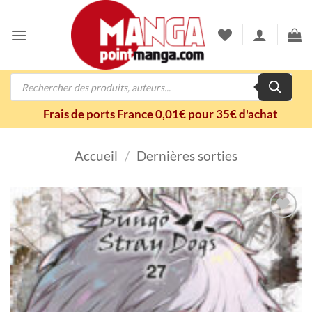
Passer
au
contenu
Recherche
de
produits
Frais de ports France 0,01€ pour 35€ d'achat
Accueil
/
Dernières sorties
Ajouter
à la
wishlist