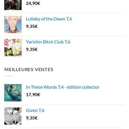
24,90
€
Lullaby of the Dawn T.6
9,35
€
Yarichin Bitch Club T.6
9,35
€
MEILLEURES VENTES
In These Words T.4 - édition collector
17,90
€
Given T.6
9,35
€