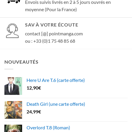
Envois suivis livrés en 2 à 5 jours ouvrés en
moyenne (Pour la France)
SAV À VOTRE ÉCOUTE
contact [@] pointmanga.com
ou : +33 (0)1 75 48 85 68
NOUVEAUTÉS
Here U Are T.6 (carte offerte)
12,90
€
Death Girl (une carte offerte)
24,99
€
Overlord T.8 (Roman)