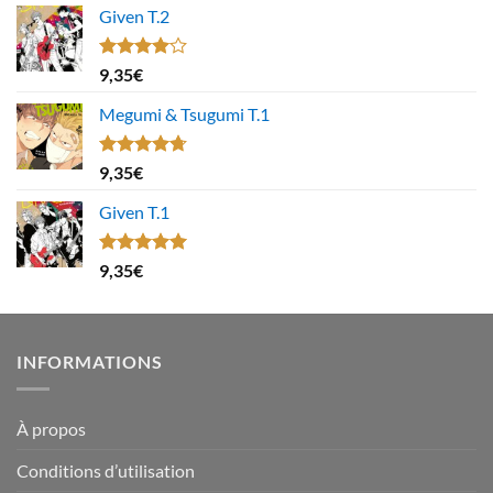
Given T.2
Note
9,35
€
4.00
sur
5
Megumi & Tsugumi T.1
Note
4.67
9,35
€
sur 5
Given T.1
Note
5.00
9,35
€
sur 5
INFORMATIONS
À propos
Conditions d’utilisation