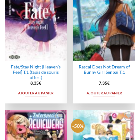
Fate/Stay Night [Heaven’s
Rascal Does Not Dream of
Feel] T.1 (tapis de souris
Bunny Girl Senpai T.1
offert)
8,35
€
7,35
€
AJOUTER AU PANIER
AJOUTER AU PANIER
-50%
Ajouter
Ajouter
à la
à la
wishlist
wishlist