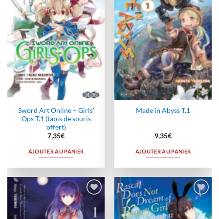
wishlist
wishlist
Sword Art Online – Girls’
Made in Abyss T.1
Ops T.1 (tapis de souris
offert)
7,35
€
9,35
€
AJOUTER AU PANIER
AJOUTER AU PANIER
Ajouter
Ajouter
à la
à la
wishlist
wishlist