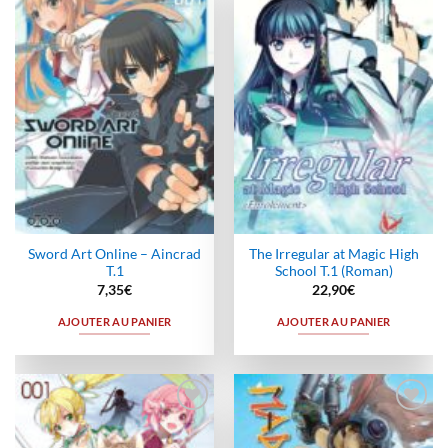
Ajouter
Ajouter
à la
à la
wishlist
wishlist
Sword Art Online – Aincrad
The Irregular at Magic High
T.1
School T.1 (Roman)
7,35
€
22,90
€
AJOUTER AU PANIER
AJOUTER AU PANIER
Ajouter
Ajouter
à la
à la