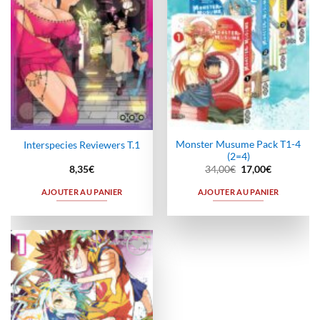
Monster Musume Pack T1-4
Interspecies Reviewers T.1
(2=4)
Le
Le
8,35
€
34,00
€
17,00
€
prix
prix
initial
actuel
AJOUTER AU PANIER
AJOUTER AU PANIER
était :
est :
34,00€.
17,00€.
Ajouter
à la
wishlist