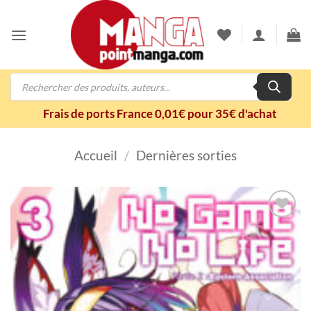
Passer
au
contenu
Recherche
de
produits
Frais de ports France 0,01€ pour 35€ d'achat
Accueil
/
Dernières sorties
Ajouter
à la
wishlist