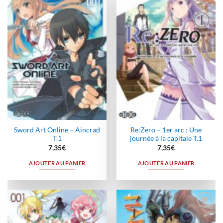
Ajouter
Ajouter
à la
à la
wishlist
wishlist
Sword Art Online – Aincrad
Re:Zero – 1er arc : Une
T.1
journée à la capitale T.1
7,35
€
7,35
€
AJOUTER AU PANIER
AJOUTER AU PANIER
Ajouter
Ajouter
à la
à la