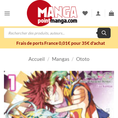
Passer
au
contenu
Recherche
de
produits
Frais de ports France 0,01€ pour 35€ d'achat
Accueil
/
Mangas
/
Ototo
Ajouter
à la
wishlist