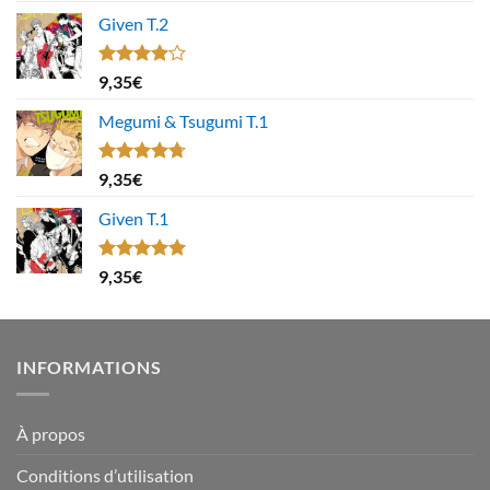
Given T.2
Note
9,35
€
4.00
sur
5
Megumi & Tsugumi T.1
Note
4.67
9,35
€
sur 5
Given T.1
Note
5.00
9,35
€
sur 5
INFORMATIONS
À propos
Conditions d’utilisation