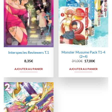
Monster Musume Pack T1-4
Interspecies Reviewers T.1
(2=4)
Le
Le
8,35
€
34,00
€
17,00
€
prix
prix
initial
actuel
AJOUTER AU PANIER
AJOUTER AU PANIER
était :
est :
34,00€.
17,00€.
Ajouter
à la
wishlist