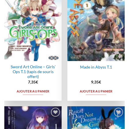
wishlist
wishlist
Sword Art Online – Girls’
Made in Abyss T.1
Ops T.1 (tapis de souris
offert)
7,35
€
9,35
€
AJOUTER AU PANIER
AJOUTER AU PANIER
Ajouter
Ajouter
à la
à la
wishlist
wishlist