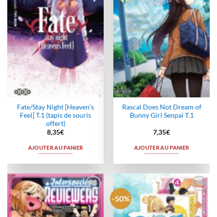
Fate/Stay Night [Heaven’s
Rascal Does Not Dream of
Feel] T.1 (tapis de souris
Bunny Girl Senpai T.1
offert)
8,35
€
7,35
€
AJOUTER AU PANIER
AJOUTER AU PANIER
-50%
Ajouter
Ajouter
à la
à la
wishlist
wishlist