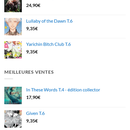
24,90
€
Lullaby of the Dawn T.6
9,35
€
Yarichin Bitch Club T.6
9,35
€
MEILLEURES VENTES
In These Words T.4 - édition collector
17,90
€
Given T.6
9,35
€