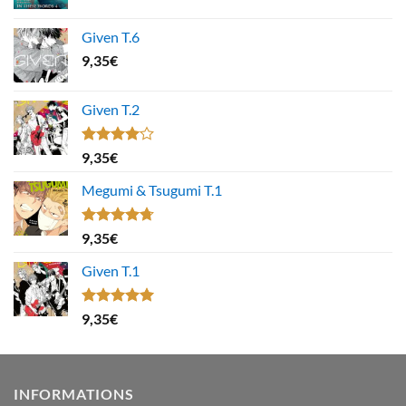
Given T.6
9,35
€
Given T.2
Note
9,35
€
4.00
sur
5
Megumi & Tsugumi T.1
Note
4.67
9,35
€
sur 5
Given T.1
Note
5.00
9,35
€
sur 5
INFORMATIONS