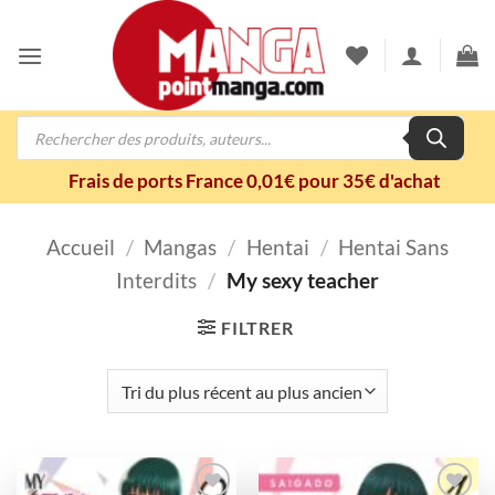
Passer
au
contenu
Recherche
de
produits
Frais de ports France 0,01€ pour 35€ d'achat
Accueil
/
Mangas
/
Hentai
/
Hentai Sans
Interdits
/
My sexy teacher
FILTRER