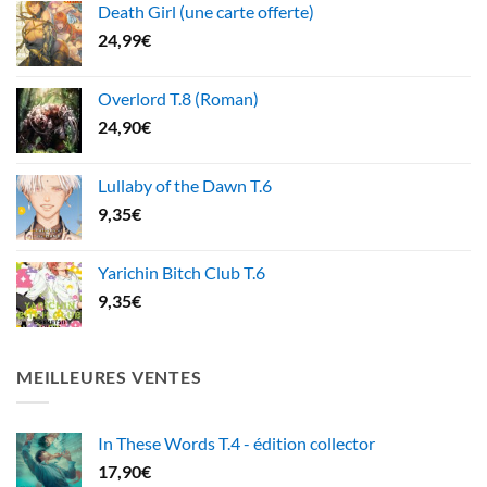
Death Girl (une carte offerte)
24,99
€
Overlord T.8 (Roman)
24,90
€
Lullaby of the Dawn T.6
9,35
€
Yarichin Bitch Club T.6
9,35
€
MEILLEURES VENTES
In These Words T.4 - édition collector
17,90
€