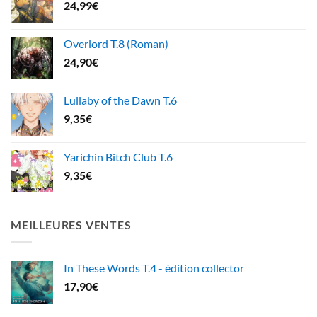
24,99
€
Overlord T.8 (Roman)
24,90
€
Lullaby of the Dawn T.6
9,35
€
Yarichin Bitch Club T.6
9,35
€
MEILLEURES VENTES
In These Words T.4 - édition collector
17,90
€