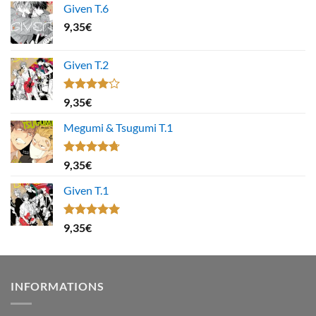
Given T.6
9,35
€
Given T.2
Note
9,35
€
4.00
sur
5
Megumi & Tsugumi T.1
Note
4.67
9,35
€
sur 5
Given T.1
Note
5.00
9,35
€
sur 5
INFORMATIONS