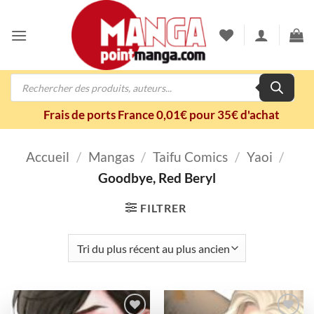
Passer
au
contenu
Recherche
de
produits
Frais de ports France 0,01€ pour 35€ d'achat
Accueil
/
Mangas
/
Taifu Comics
/
Yaoi
/
Goodbye, Red Beryl
FILTRER