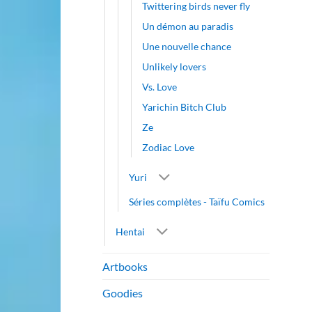
Twittering birds never fly
Un démon au paradis
Une nouvelle chance
Unlikely lovers
Vs. Love
Yarichin Bitch Club
Ze
Zodiac Love
Yuri
Séries complètes - Taïfu Comics
Hentai
Artbooks
Goodies