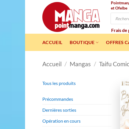
Pointmanga
Passer
et Ofelbe
au
Recherche
contenu
de
produits
Frais de
ACCUEIL
BOUTIQUE
OFFRES 
Accueil
/
Mangas
/
Taifu Comi
Tous les produits
Précommandes
Dernières sorties
Opération en cours