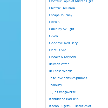
Docteur Lapin et Mister Tigre
Electric Delusion
Escape Journey
FANGS
Filled by twilight
Given
Goodbye, Red Beryl
Here U Are
Hosaka & Miyoshi
Ikumen After
In These Words
Je te love dans les plumes
Jealousy
Jujin Omegaverse
Kabukichô Bad Trip
Kachô Fûgetsu – Beauties of