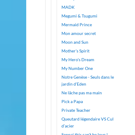
MADK
Megumi & Tsugumi
Mermaid Prince
Mon amour secret
Moon and Sun
Mother's Spirit
My Hero's Dream
My Number One
Notre Genèse - Seuls dans le
jardin d'Eden
Ne lâche pas ma main
Pick a Papa
Private Teacher
Queutard légendaire VS Cul
d’acier
Senpai this can't be love !