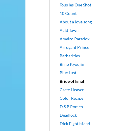
Tous les One Shot
10 Count
About a love song
Acid Town
Ameiro Paradox
Arrogant Prince
Barbarities
Bi no Kyoujin
Blue Lust
Bride of Ignat
Caste Heaven
Color Recipe
D.S.P Romeo
Deadlock
Dick Fight Island