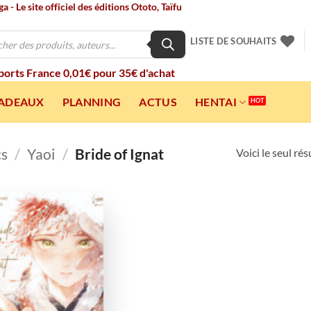
 - Le site officiel des éditions Ototo, Taïfu
LISTE DE SOUHAITS
 ports France 0,01€ pour 35€ d'achat
CADEAUX
PLANNING
ACTUS
HENTAI
cs
/
Yaoi
/
Bride of Ignat
Voici le seul rés
Ajouter
à la
wishlist