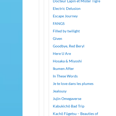
Docteur Lapin et Mister Tigre
Electric Delusion
Escape Journey
FANGS
Filled by twilight
Given
Goodbye, Red Beryl
Here U Are
Hosaka & Miyoshi
Ikumen After
In These Words
Je te love dans les plumes
Jealousy
Jujin Omegaverse
Kabukichô Bad Trip
Kachô Fûgetsu – Beauties of