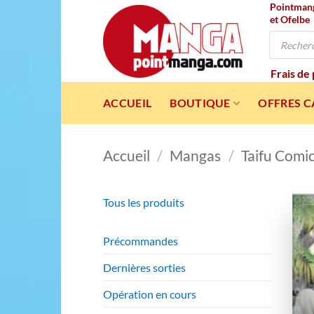
Pointmanga
Passer
et Ofelbe
au
Recherche
contenu
de
produits
Frais de
ACCUEIL
BOUTIQUE
OFFRES 
Accueil
/
Mangas
/
Taifu Comi
Tous les produits
Précommandes
Dernières sorties
Opération en cours