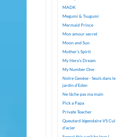
MADK
Megumi & Tsugumi
Mermaid Prince
Mon amour secret
Moon and Sun
Mother's Spirit
My Hero's Dream
My Number One
Notre Genèse - Seuls dans le
jardin d'Eden
Ne lâche pas ma main
Pick a Papa
Private Teacher
Queutard légendaire VS Cul
d’acier
Senpai this can't be love !