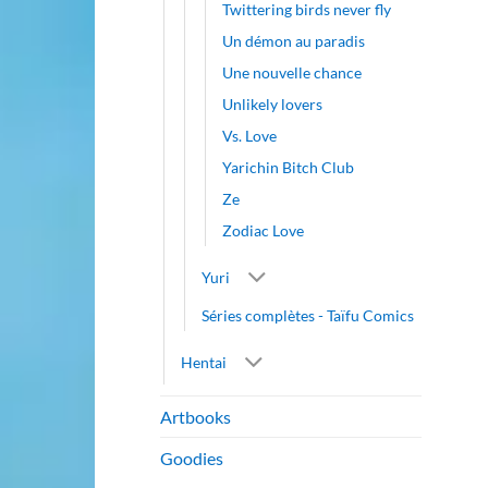
Twittering birds never fly
Un démon au paradis
Une nouvelle chance
Unlikely lovers
Vs. Love
Yarichin Bitch Club
Ze
Zodiac Love
Yuri
Séries complètes - Taïfu Comics
Hentai
Artbooks
Goodies