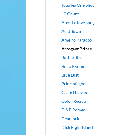
Tous les One Shot
10 Count
About a love song
Acid Town
Ameiro Paradox
Arrogant Prince
Barbarities
Bi no Kyoujin
Blue Lust
Bride of Ignat
Caste Heaven
Color Recipe
D.S.P Romeo
Deadlock
Dick Fight Island