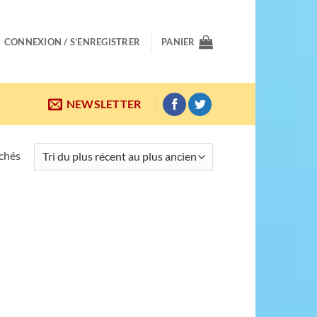
CONNEXION / S’ENREGISTRER
PANIER
NEWSLETTER
Trié
ichés
du
plus
récent
au
plus
ancien