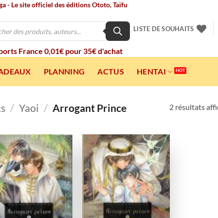
 - Le site officiel des éditions Ototo, Taïfu
LISTE DE SOUHAITS
 ports France 0,01€ pour 35€ d'achat
CADEAUX
PLANNING
ACTUS
HENTAI
cs
/
Yaoi
/
Arrogant Prince
2 résultats aff
Ajouter
Ajouter
à la
à la
wishlist
wishlist