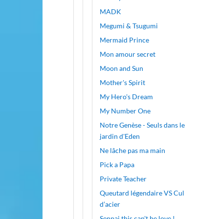
MADK
Megumi & Tsugumi
Mermaid Prince
Mon amour secret
Moon and Sun
Mother's Spirit
My Hero's Dream
My Number One
Notre Genèse - Seuls dans le
jardin d'Eden
Ne lâche pas ma main
Pick a Papa
Private Teacher
Queutard légendaire VS Cul
d’acier
Senpai this can't be love !