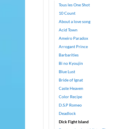
Tous les One Shot
10 Count
About a love song
Acid Town
Ameiro Paradox
Arrogant Prince
Barbarities
Bi no Kyoujin
Blue Lust
Bride of Ignat
Caste Heaven
Color Recipe
D.S.P Romeo
Deadlock
Dick Fight Island