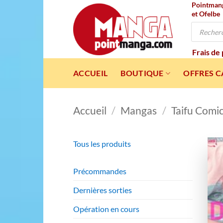
Pointmanga
Passer
et Ofelbe
au
Recherche
contenu
de
produits
Frais de
ACCUEIL
BOUTIQUE
OFFRES 
Accueil
/
Mangas
/
Taifu Comi
Tous les produits
Précommandes
Dernières sorties
Opération en cours