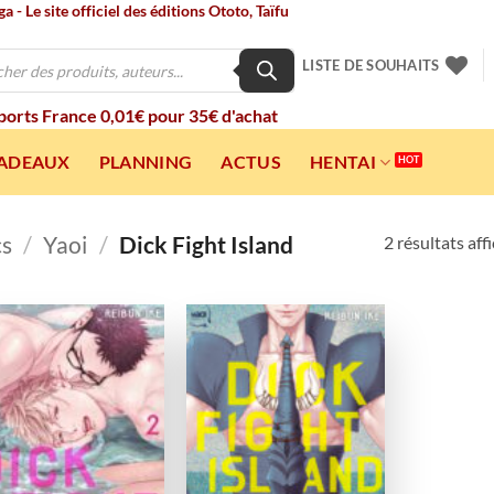
 - Le site officiel des éditions Ototo, Taïfu
LISTE DE SOUHAITS
 ports France 0,01€ pour 35€ d'achat
CADEAUX
PLANNING
ACTUS
HENTAI
cs
/
Yaoi
/
Dick Fight Island
2 résultats aff
Ajouter
Ajouter
à la
à la
wishlist
wishlist