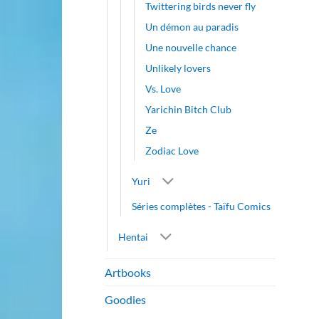
Twittering birds never fly
Un démon au paradis
Une nouvelle chance
Unlikely lovers
Vs. Love
Yarichin Bitch Club
Ze
Zodiac Love
Yuri
Séries complètes - Taïfu Comics
Hentai
Artbooks
Goodies