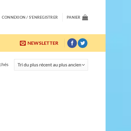
CONNEXION / S’ENREGISTRER
PANIER
NEWSLETTER
Trié
ichés
du
plus
récent
au
plus
ancien