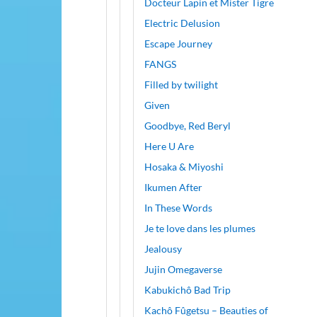
Docteur Lapin et Mister Tigre
Electric Delusion
Escape Journey
FANGS
Filled by twilight
Given
Goodbye, Red Beryl
Here U Are
Hosaka & Miyoshi
Ikumen After
In These Words
Je te love dans les plumes
Jealousy
Jujin Omegaverse
Kabukichô Bad Trip
Kachô Fûgetsu – Beauties of