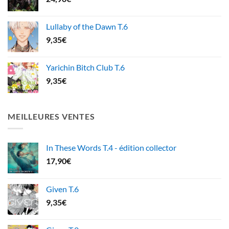
Lullaby of the Dawn T.6
9,35
€
Yarichin Bitch Club T.6
9,35
€
MEILLEURES VENTES
In These Words T.4 - édition collector
17,90
€
Given T.6
9,35
€