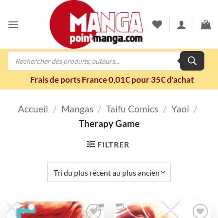
Passer
au
contenu
Recherche
de
produits
Frais de ports France 0,01€ pour 35€ d'achat
Accueil
/
Mangas
/
Taifu Comics
/
Yaoi
/
Therapy Game
FILTRER