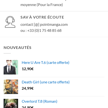
moyenne (Pour la France)
SAV À VOTRE ÉCOUTE
contact [@] pointmanga.com
ou : +33 (0)1 75 48 85 68
NOUVEAUTÉS
Here U Are T.6 (carte offerte)
12,90
€
Death Girl (une carte offerte)
24,99
€
Overlord T.8 (Roman)
24,90
€