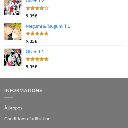
Given T.2
Note
9,35
€
4.00
sur
5
Megumi & Tsugumi T.1
Note
4.67
9,35
€
sur 5
Given T.1
Note
5.00
9,35
€
sur 5
INFORMATIONS
À propos
Conditions d’utilisation