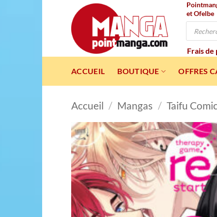
Pointmanga
Passer
et Ofelbe
au
Recherche
contenu
de
produits
Frais de
ACCUEIL
BOUTIQUE
OFFRES 
Accueil
/
Mangas
/
Taifu Comi
Ajou
à l
wishl