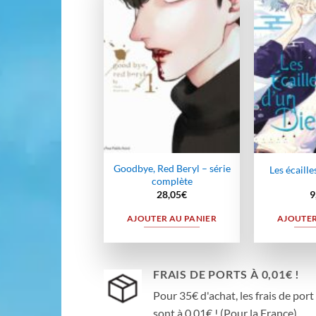
Ajouter
à la
wishlist
Goodbye, Red Beryl – série
Les écaille
complète
28,05
€
9
AJOUTER AU PANIER
AJOUTER
FRAIS DE PORTS À 0,01€ !
Pour 35€ d'achat, les frais de port
sont à 0,01€ ! (Pour la France)