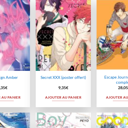
Ajouter
Ajouter
à la
à la
wishlist
wishlist
Escape Journe
ign Amber
Secret XXX (poster offert)
compl
,35
€
9,35
€
28,05
 AU PANIER
AJOUTER AU PANIER
AJOUTER AU