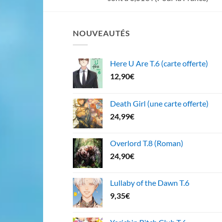
NOUVEAUTÉS
Here U Are T.6 (carte offerte)
12,90
€
Death Girl (une carte offerte)
24,99
€
Overlord T.8 (Roman)
24,90
€
Lullaby of the Dawn T.6
9,35
€