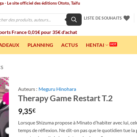
 - Le site officiel des éditions Ototo, Taïfu
LISTE DE SOUHAITS
 ports France 0,01€ pour 35€ d'achat
CADEAUX
PLANNING
ACTUS
HENTAI
cs
Auteurs :
Meguru Hinohara
Therapy Game Restart T.2
ter
a
ist
9,35
€
Lorsque Shizuma propose à Minato d’habiter avec lui, ce
temps de réflexion. Ne dit-on pas que le quotidien tue la p