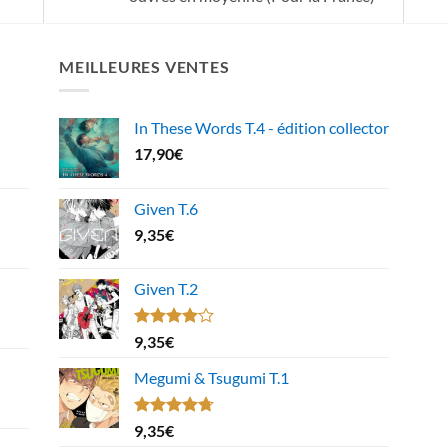
MEILLEURES VENTES
In These Words T.4 - édition collector
17,90
€
Given T.6
9,35
€
Given T.2
Note
9,35
€
4.00
sur
5
Megumi & Tsugumi T.1
Note
4.67
9,35
€
sur 5