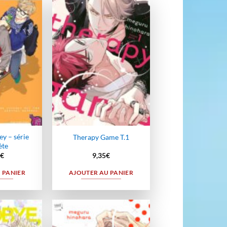
Ajouter
Ajouter
à la
à la
wishlist
wishlist
y – série
Therapy Game T.1
ète
€
9,35
€
 PANIER
AJOUTER AU PANIER