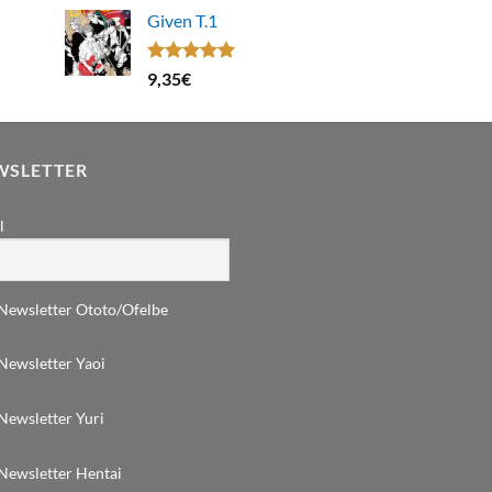
Given T.1
Note
5.00
9,35
€
sur 5
WSLETTER
l
Newsletter Ototo/Ofelbe
Newsletter Yaoi
Newsletter Yuri
Newsletter Hentai