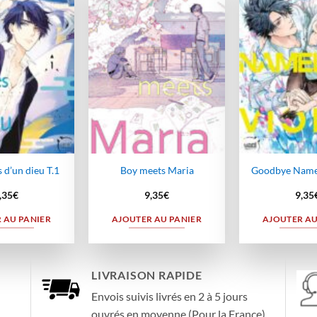
Ajouter
Ajouter
à la
à la
wishlist
wishlist
s d’un dieu T.1
Boy meets Maria
Goodbye Namel
,35
€
9,35
€
9,35
 AU PANIER
AJOUTER AU PANIER
AJOUTER AU
LIVRAISON RAPIDE
Envois suivis livrés en 2 à 5 jours
ouvrés en moyenne (Pour la France)