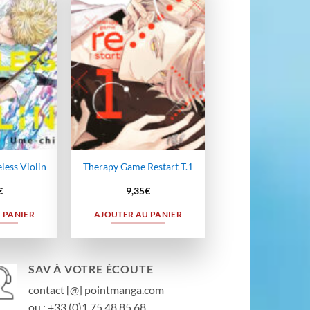
Ajouter
Ajouter
à la
à la
wishlist
wishlist
ess Violin
Therapy Game Restart T.1
€
9,35
€
 PANIER
AJOUTER AU PANIER
SAV À VOTRE ÉCOUTE
contact [@] pointmanga.com
ou : +33 (0)1 75 48 85 68