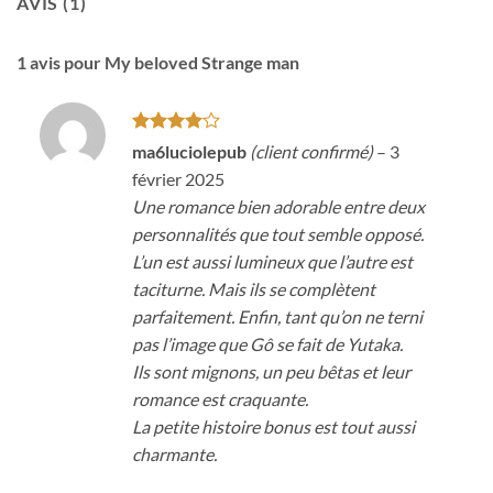
AVIS (1)
1 avis pour
My beloved Strange man
Note
4
ma6luciolepub
(client confirmé)
–
3
sur 5
février 2025
Une romance bien adorable entre deux
personnalités que tout semble opposé.
L’un est aussi lumineux que l’autre est
taciturne. Mais ils se complètent
parfaitement. Enfin, tant qu’on ne terni
pas l’image que Gô se fait de Yutaka.
Ils sont mignons, un peu bêtas et leur
romance est craquante.
La petite histoire bonus est tout aussi
charmante.