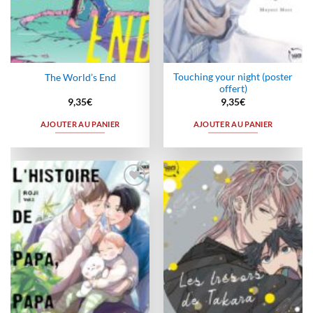
Touching your night (poster
The World’s End
offert)
9,35
€
9,35
€
AJOUTER AU PANIER
AJOUTER AU PANIER
Ajouter
Ajouter
à la
à la
wishlist
wishlist