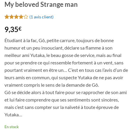
My beloved Strange man
(
1
avis client)
Noté
1
4
9,35
€
sur 5
basé sur
notation
Étudiant à la fac, Gô, petite carrure, toujours de bonne
client
humeur et un peu insouciant, déclare sa flamme à son
meilleur ami Yutaka, le beau gosse de service, mais au final
pour se prendre ce qui ressemble fortement à un vent, sans
pourtant vraiment en être un… C’est en tous cas l’avis d’un de
leurs amis en commun, qui suspecte Yutaka de ne pas avoir
vraiment compris le sens de la demande de Gô.
Gô se décide alors à tout faire pour se rapprocher de son ami
et lui faire comprendre que ses sentiments sont sincères,
mais c’est sans compter sur la naïveté à toute épreuve de
Yutaka…
En stock