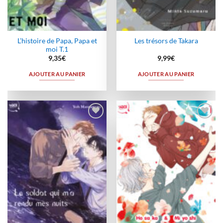
L’histoire de Papa, Papa et
Les trésors de Takara
moi T.1
9,35
€
9,99
€
AJOUTER AU PANIER
AJOUTER AU PANIER
Ajouter
Ajouter
à la
à la
wishlist
wishlist