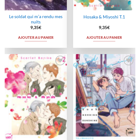
Le soldat qui m’a rendu mes
Hosaka & Miyoshi T.1
nuits
9,35
€
9,35
€
AJOUTER AU PANIER
AJOUTER AU PANIER
Ajouter
Ajouter
à la
à la
wishlist
wishlist