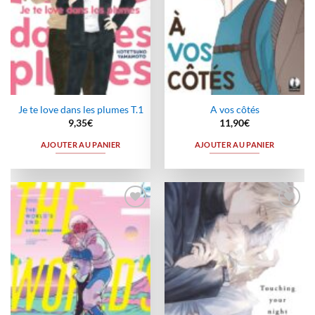
Je te love dans les plumes T.1
A vos côtés
9,35
€
11,90
€
AJOUTER AU PANIER
AJOUTER AU PANIER
Ajouter
Ajouter
à la
à la
wishlist
wishlist