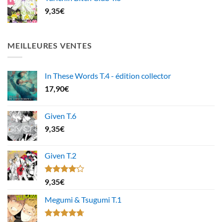
9,35
€
MEILLEURES VENTES
In These Words T.4 - édition collector
17,90
€
Given T.6
9,35
€
Given T.2
Note
9,35
€
4.00
sur
5
Megumi & Tsugumi T.1