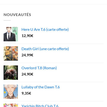
NOUVEAUTÉS
Here U Are T.6 (carte offerte)
12,90
€
Death Girl (une carte offerte)
24,99
€
Overlord T.8 (Roman)
24,90
€
Lullaby of the Dawn T.6
9,35
€
Yarichin Bitch Club T.6