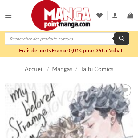
Passer
au
contenu
Recherche
de
produits
Frais de ports France 0,01€ pour 35€ d'achat
Accueil
/
Mangas
/
Taifu Comics
Ajouter
à la
wishlist