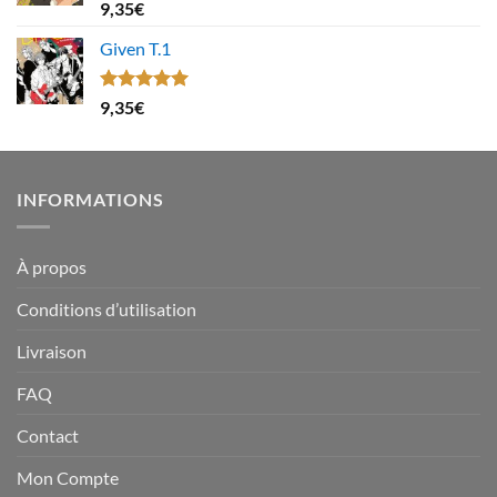
Note
4.67
9,35
€
sur 5
Given T.1
Note
5.00
9,35
€
sur 5
INFORMATIONS
À propos
Conditions d’utilisation
Livraison
FAQ
Contact
Mon Compte