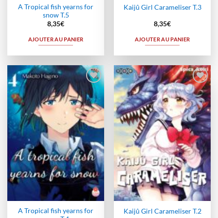
A Tropical fish yearns for
Kaijû Girl Carameliser T.3
snow T.5
8,35
€
8,35
€
AJOUTER AU PANIER
AJOUTER AU PANIER
Ajouter
Ajouter
à la
à la
wishlist
wishlist
A Tropical fish yearns for
Kaijû Girl Carameliser T.2