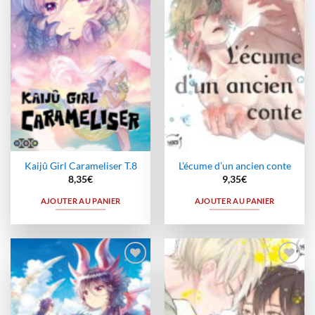
à la
à la
wishlist
wishlist
Kaijû Girl Carameliser T.8
L’écume d’un ancien conte
8,35
€
9,35
€
AJOUTER AU PANIER
AJOUTER AU PANIER
Ajouter
Ajouter
à la
à la
wishlist
wishlist