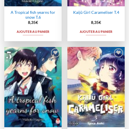
A Tropical fish yearns for
Kaijû Girl Carameliser T.4
snow T.6
8,35
€
8,35
€
AJOUTER AU PANIER
AJOUTER AU PANIER
Ajouter
Ajouter
à la
à la
wishlist
wishlist