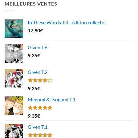
MEILLEURES VENTES
In These Words T.4 - édition collector
17,90
€
Given T.6
9,35
€
Given T.2
Note
9,35
€
4.00
sur
5
Megumi & Tsugumi T.1
Note
4.67
9,35
€
sur 5
Given T.1