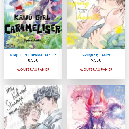
Kaijû Girl Carameliser T.7
Swinging Hearts
8,35
€
9,35
€
AJOUTER AU PANIER
AJOUTER AU PANIER
Ajouter
Ajouter
à la
à la
wishlist
wishlist