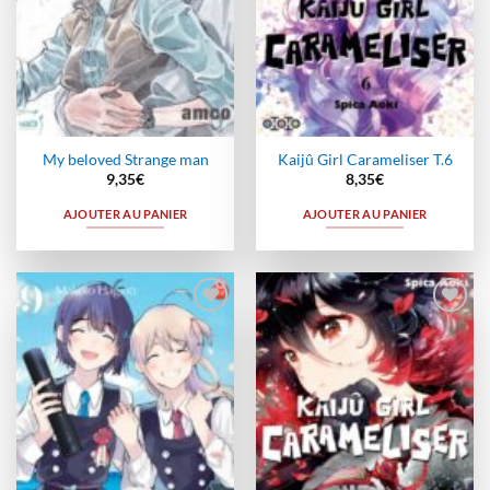
My beloved Strange man
Kaijû Girl Carameliser T.6
9,35
€
8,35
€
AJOUTER AU PANIER
AJOUTER AU PANIER
Ajouter
Ajouter
à la
à la
wishlist
wishlist