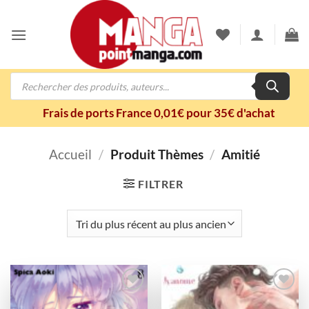
Passer
au
contenu
Recherche
de
produits
Frais de ports France 0,01€ pour 35€ d'achat
Accueil
/
Produit Thèmes
/
Amitié
FILTRER
Ajouter
Ajouter