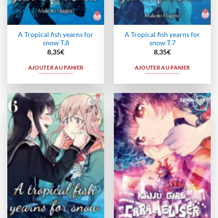
A Tropical fish yearns for
A Tropical fish yearns for
snow T.8
snow T.7
8,35
€
8,35
€
AJOUTER AU PANIER
AJOUTER AU PANIER
Ajouter
Ajouter
à la
à la
wishlist
wishlist