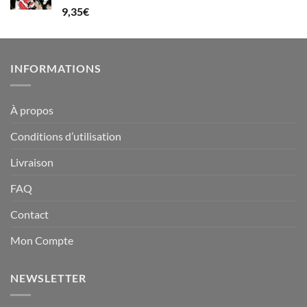
Note
5.00
9,35
€
sur 5
INFORMATIONS
À propos
Conditions d’utilisation
Livraison
FAQ
Contact
Mon Compte
NEWSLETTER