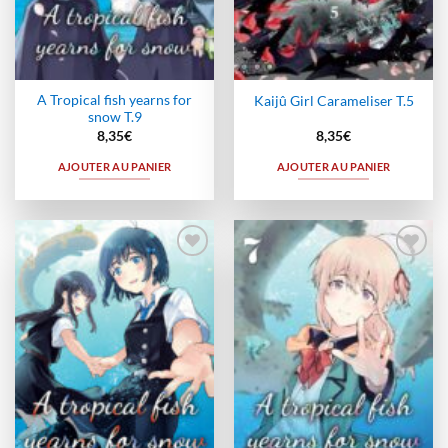
A Tropical fish yearns for
Kaijû Girl Carameliser T.5
snow T.9
8,35
€
8,35
€
AJOUTER AU PANIER
AJOUTER AU PANIER
Ajouter
Ajouter
à la
à la
wishlist
wishlist