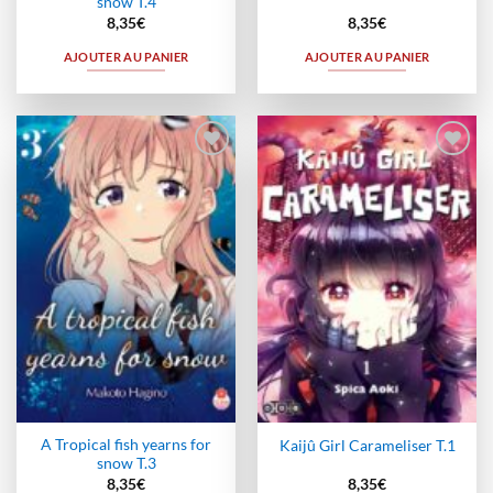
snow T.4
8,35
€
8,35
€
AJOUTER AU PANIER
AJOUTER AU PANIER
Ajouter
Ajouter
à la
à la
wishlist
wishlist
A Tropical fish yearns for
Kaijû Girl Carameliser T.1
snow T.3
8,35
€
8,35
€