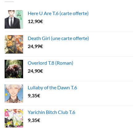
Here U Are T.6 (carte offerte)
12,90
€
Death Girl (une carte offerte)
24,99
€
Overlord T.8 (Roman)
24,90
€
Lullaby of the Dawn T.6
9,35
€
Yarichin Bitch Club T.6
9,35
€