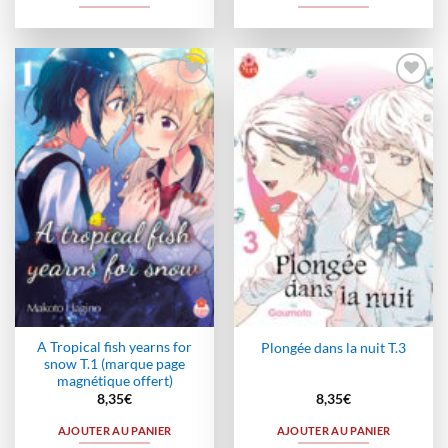
Ajouter
Ajouter
à la
à la
wishlist
wishlist
A Tropical fish yearns for
Plongée dans la nuit T.3
snow T.1 (marque page
magnétique offert)
8,35
€
8,35
€
AJOUTER AU PANIER
AJOUTER AU PANIER