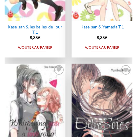
Kase-san & les belles-de-jour
Kase-san & Yamada T.1
T.1
8,35
€
8,35
€
AJOUTER AU PANIER
AJOUTER AU PANIER
Ajouter
Ajouter
à la
à la
wishlist
wishlist