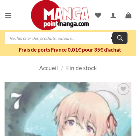
Passer
au
contenu
Recherche
de
produits
Frais de ports France 0,01€ pour 35€ d'achat
Accueil
/
Fin de stock
Ajouter
à la
wishlist