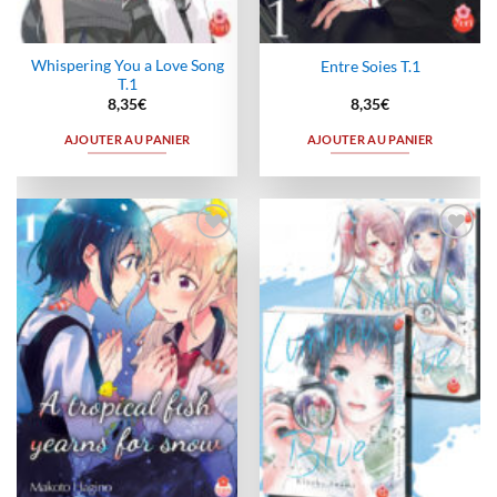
Whispering You a Love Song
Entre Soies T.1
T.1
8,35
€
8,35
€
AJOUTER AU PANIER
AJOUTER AU PANIER
Ajouter
Ajouter
à la
à la
wishlist
wishlist