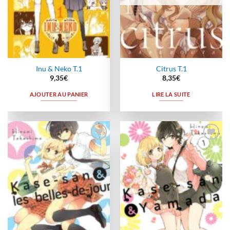
Inu & Neko T.1
Citrus T.1
9,35
€
8,35
€
AJOUTER AU PANIER
LIRE LA SUITE
Ajouter
Ajouter
à la
à la
wishlist
wishlist