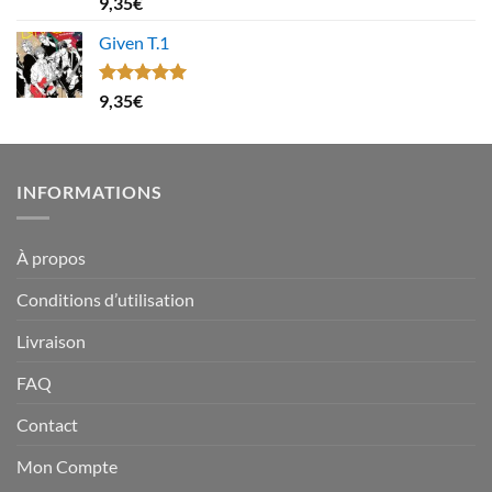
9,35
€
sur 5
Given T.1
Note
5.00
9,35
€
sur 5
INFORMATIONS
À propos
Conditions d’utilisation
Livraison
FAQ
Contact
Mon Compte