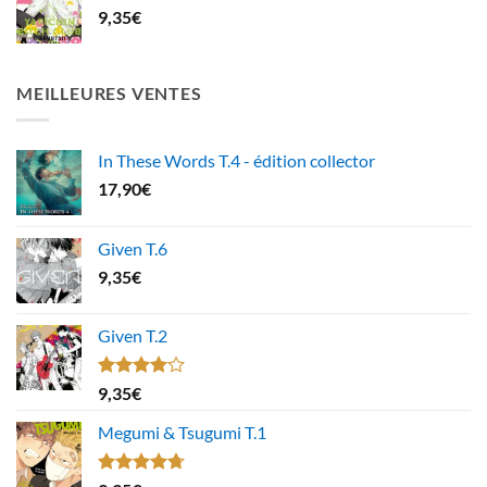
9,35
€
MEILLEURES VENTES
In These Words T.4 - édition collector
17,90
€
Given T.6
9,35
€
Given T.2
Note
9,35
€
4.00
sur
5
Megumi & Tsugumi T.1
Note
4.67