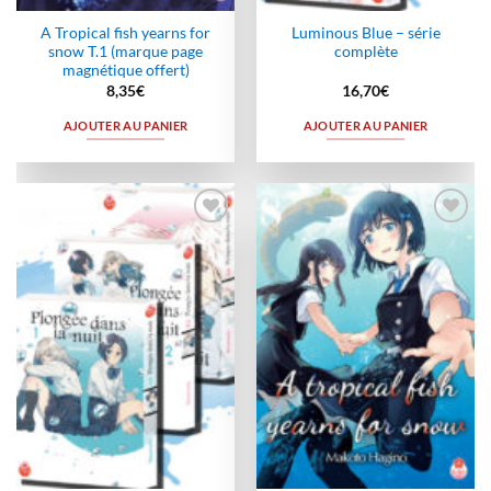
A Tropical fish yearns for
Luminous Blue – série
snow T.1 (marque page
complète
magnétique offert)
8,35
€
16,70
€
AJOUTER AU PANIER
AJOUTER AU PANIER
Ajouter
Ajouter
à la
à la
wishlist
wishlist