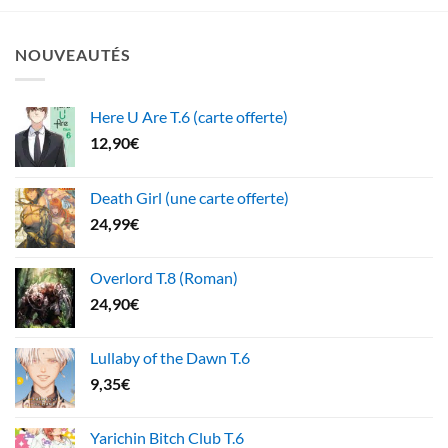
NOUVEAUTÉS
Here U Are T.6 (carte offerte)
12,90
€
Death Girl (une carte offerte)
24,99
€
Overlord T.8 (Roman)
24,90
€
Lullaby of the Dawn T.6
9,35
€
Yarichin Bitch Club T.6