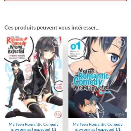
Ces produits peuvent vous intéresser...
Ajouter
Ajouter
à la
à la
wishlist
wishlist
My Teen Romantic Comedy
My Teen Romantic Comedy
is wrong as I expected T.1
is wrong as I expected T.1