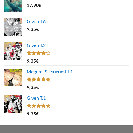
17,90
€
Given T.6
9,35
€
Given T.2
Note
9,35
€
4.00
sur
5
Megumi & Tsugumi T.1
Note
4.67
9,35
€
sur 5
Given T.1
Note
5.00
9,35
€
sur 5