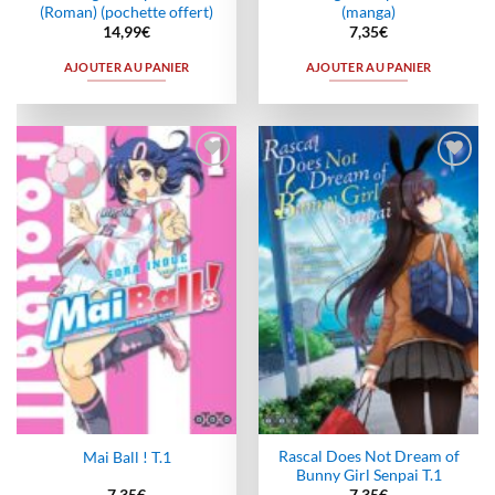
(Roman) (pochette offert)
(manga)
14,99
€
7,35
€
AJOUTER AU PANIER
AJOUTER AU PANIER
Ajouter
Ajouter
à la
à la
wishlist
wishlist
Rascal Does Not Dream of
Mai Ball ! T.1
Bunny Girl Senpai T.1