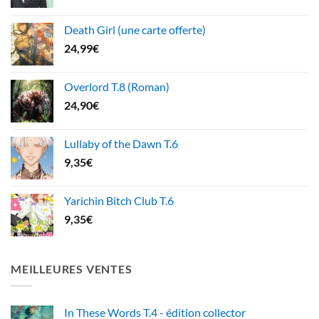
Death Girl (une carte offerte)
24,99
€
Overlord T.8 (Roman)
24,90
€
Lullaby of the Dawn T.6
9,35
€
Yarichin Bitch Club T.6
9,35
€
MEILLEURES VENTES
In These Words T.4 - édition collector