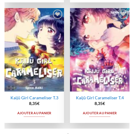
Ajouter
Ajouter
à la
à la
wishlist
wishlist
Kaijû Girl Carameliser T.3
Kaijû Girl Carameliser T.4
8,35
€
8,35
€
AJOUTER AU PANIER
AJOUTER AU PANIER