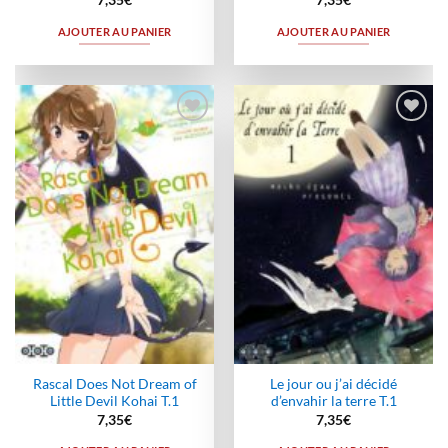
7,35
€
7,35
€
AJOUTER AU PANIER
AJOUTER AU PANIER
Ajouter
Ajouter
à la
à la
wishlist
wishlist
Rascal Does Not Dream of
Le jour ou j’ai décidé
Little Devil Kohai T.1
d’envahir la terre T.1
7,35
€
7,35
€