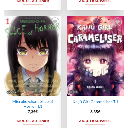
AJOUTER AU PANIER
AJOUTER AU PANIER
Ajouter
Ajouter
à la
à la
wishlist
wishlist
Mieruko-chan : Slice of
Kaijû Girl Carameliser T.1
Horror T.1
7,35
€
8,35
€
AJOUTER AU PANIER
AJOUTER AU PANIER