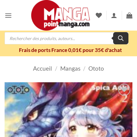
Passer
au
contenu
Recherche
de
produits
Frais de ports France 0,01€ pour 35€ d'achat
Accueil
/
Mangas
/
Ototo
Ajouter
à la
wishlist