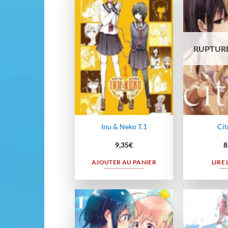
Ajouter
à la
wishlist
RUPTURE
Inu & Neko T.1
Cit
9,35
€
8
AJOUTER AU PANIER
LIRE 
Ajouter
à la