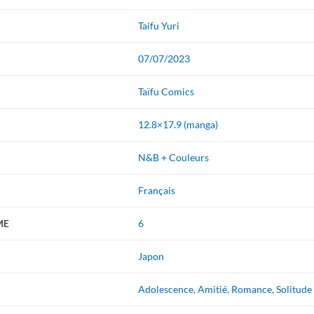
Taifu Yuri
07/07/2023
Taïfu Comics
12.8×17.9 (manga)
N&B + Couleurs
Français
ME
6
Japon
Adolescence
,
Amitié
,
Romance
,
Solitude