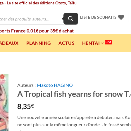
 - Le site officiel des éditions Ototo, Taïfu
LISTE DE SOUHAITS
 ports France 0,01€ pour 35€ d'achat
CADEAUX
PLANNING
ACTUS
HENTAI
Auteurs :
Makoto HAGINO
A Tropical fish yearns for snow T
ter
a
ist
8,35
€
Une nouvelle année scolaire s’apprête à débuter, mais K
ne sont plus sur la même longueur d’onde. Un fossé semb