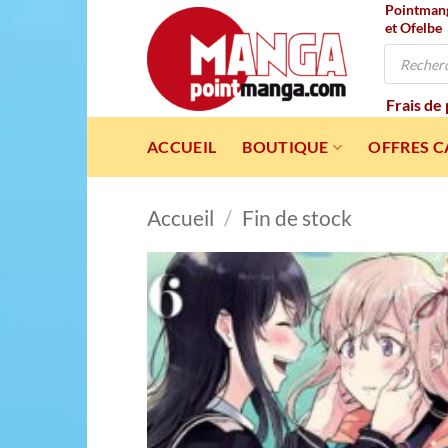
Pointmanga
Passer
et Ofelbe
au
Recherche
contenu
de
produits
Frais de
ACCUEIL
BOUTIQUE
OFFRES 
Accueil
/
Fin de stock
Ajou
à l
wishl