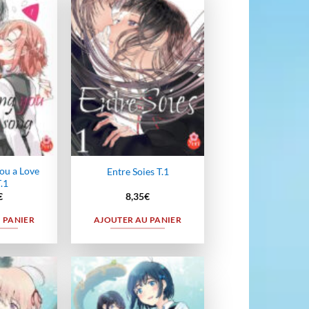
Ajouter
Ajouter
à la
à la
wishlist
wishlist
ou a Love
Entre Soies T.1
.1
€
8,35
€
 PANIER
AJOUTER AU PANIER
Ajouter
Ajouter
à la
à la