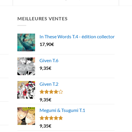
MEILLEURES VENTES
In These Words T.4 - édition collector
17,90
€
Given T.6
9,35
€
Given T.2
Note
9,35
€
4.00
sur
5
Megumi & Tsugumi T.1
Note
4.67
9,35
€
sur 5