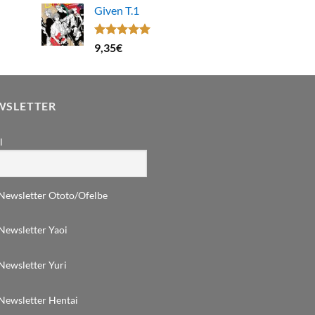
Given T.1
Note
5.00
9,35
€
sur 5
WSLETTER
l
Newsletter Ototo/Ofelbe
Newsletter Yaoi
Newsletter Yuri
Newsletter Hentai