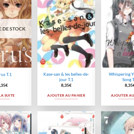
Ajouter
Ajouter
à la
à la
wishlist
wishlist
 DE STOCK
Kase-san & les belles-de-
Whispering Y
rus T.1
jour T.1
Song T
,35
€
8,35
€
8,35
LA SUITE
AJOUTER AU PANIER
AJOUTER AU
Ajouter
Ajouter
à la
à la