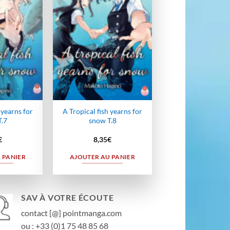
wishlist
wishlist
 yearns for
A Tropical fish yearns for
.7
snow T.8
€
8,35
€
 PANIER
AJOUTER AU PANIER
SAV À VOTRE ÉCOUTE
contact [@] pointmanga.com
ou : +33 (0)1 75 48 85 68