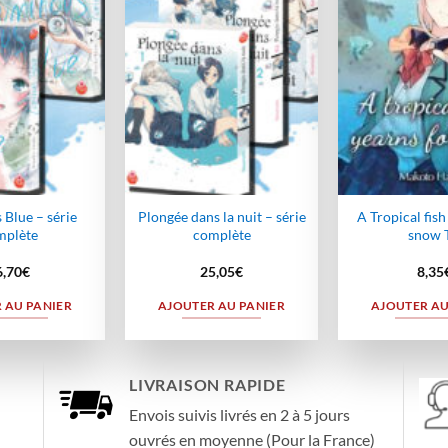
wishlist
wishlist
Blue – série
Plongée dans la nuit – série
A Tropical fish
mplète
complète
snow T
6,70
€
25,05
€
8,35
 AU PANIER
AJOUTER AU PANIER
AJOUTER AU
LIVRAISON RAPIDE
Envois suivis livrés en 2 à 5 jours
ouvrés en moyenne (Pour la France)