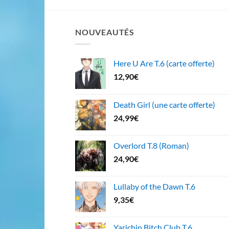
NOUVEAUTÉS
Here U Are T.6 (carte offerte)
12,90
€
Death Girl (une carte offerte)
24,99
€
Overlord T.8 (Roman)
24,90
€
Lullaby of the Dawn T.6
9,35
€
Yarichin Bitch Club T.6