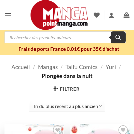
Passer
au
contenu
Recherche
de
produits
Frais de ports France 0,01€ pour 35€ d'achat
Accueil
/
Mangas
/
Taifu Comics
/
Yuri
/
Plongée dans la nuit
FILTRER