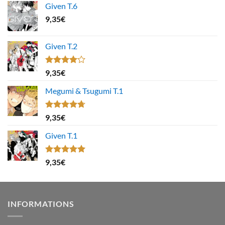
Given T.6
9,35
€
Given T.2
Note
9,35
€
4.00
sur
5
Megumi & Tsugumi T.1
Note
4.67
9,35
€
sur 5
Given T.1
Note
5.00
9,35
€
sur 5
INFORMATIONS