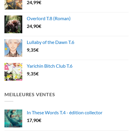
24,99
€
Overlord T.8 (Roman)
24,90
€
Lullaby of the Dawn T.6
9,35
€
Yarichin Bitch Club T.6
9,35
€
MEILLEURES VENTES
In These Words T.4 - édition collector
17,90
€