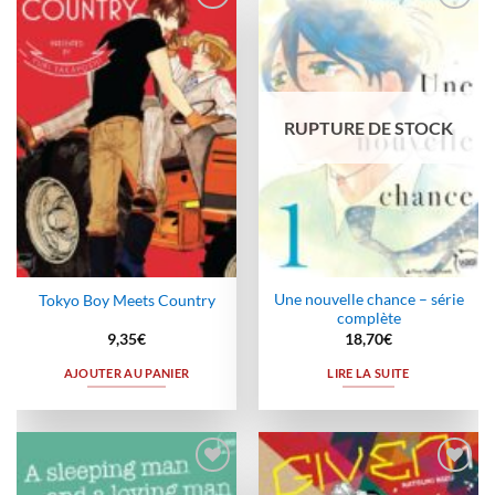
Ajouter
Ajouter
à la
à la
wishlist
wishlist
RUPTURE DE STOCK
Une nouvelle chance – série
Tokyo Boy Meets Country
complète
9,35
€
18,70
€
AJOUTER AU PANIER
LIRE LA SUITE
Ajouter
Ajouter