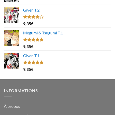
Given T.2
Note
9,35
€
4.00
sur
5
Megumi & Tsugumi T.1
Note
4.67
9,35
€
sur 5
Given T.1
Note
5.00
9,35
€
sur 5
INFORMATIONS
À propos