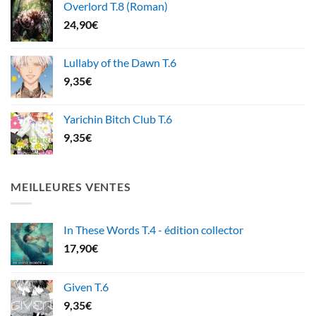
Overlord T.8 (Roman)
24,90
€
Lullaby of the Dawn T.6
9,35
€
Yarichin Bitch Club T.6
9,35
€
MEILLEURES VENTES
In These Words T.4 - édition collector
17,90
€
Given T.6
9,35
€