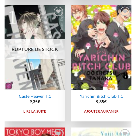
Ajouter
Ajouter
à la
à la
wishlist
wishlist
RUPTURE DE STOCK
Caste Heaven T.1
Yarichin Bitch Club T.1
9,35
€
9,35
€
LIRE LA SUITE
AJOUTER AU PANIER