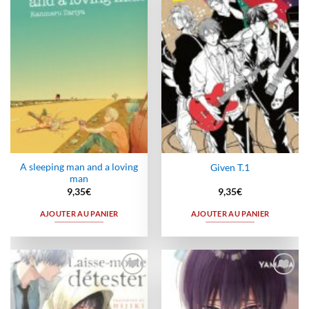
à la
à la
wishlist
wishlist
A sleeping man and a loving
Given T.1
man
9,35
€
9,35
€
AJOUTER AU PANIER
AJOUTER AU PANIER
Ajouter
Ajouter
à la
à la
wishlist
wishlist