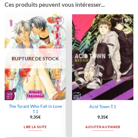
Ces produits peuvent vous intéresser...
Ajouter
Ajouter
à la
à la
wishlist
wishlist
RUPTURE DE STOCK
The Tyrant Who Fall in Love
Acid Town T.1
T.1
9,35
€
9,35
€
LIRE LA SUITE
AJOUTER AU PANIER