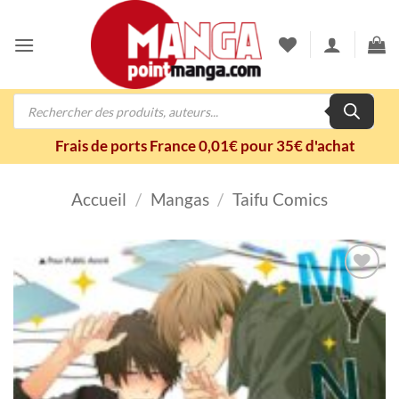
Passer
au
contenu
Recherche
de
produits
Frais de ports France 0,01€ pour 35€ d'achat
Accueil
/
Mangas
/
Taifu Comics
Ajouter
à la
wishlist