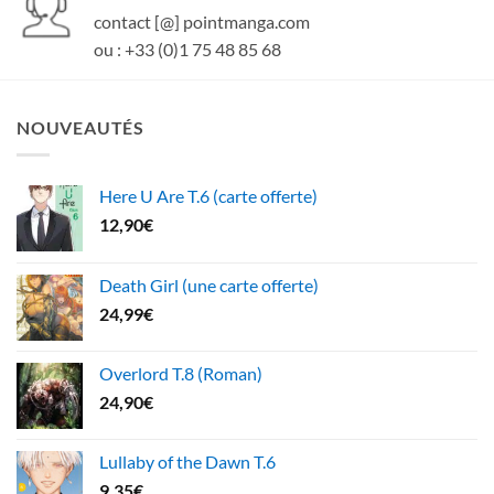
contact [@] pointmanga.com
ou : +33 (0)1 75 48 85 68
NOUVEAUTÉS
Here U Are T.6 (carte offerte)
12,90
€
Death Girl (une carte offerte)
24,99
€
Overlord T.8 (Roman)
24,90
€
Lullaby of the Dawn T.6
9,35
€