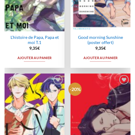
L’histoire de Papa, Papa et
Good morning Sunshine
moi T.1
(poster offert)
9,35
€
9,35
€
AJOUTER AU PANIER
AJOUTER AU PANIER
-20%
Ajouter
Ajouter
à la
à la
wishlist
wishlist