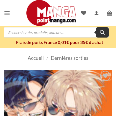
Passer
au
contenu
Recherche
de
produits
Frais de ports France 0,01€ pour 35€ d'achat
Accueil
/
Dernières sorties
Ajouter
à la
wishlist