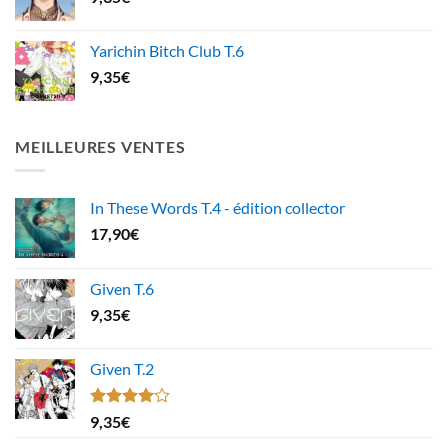
Yarichin Bitch Club T.6
9,35
€
MEILLEURES VENTES
In These Words T.4 - édition collector
17,90
€
Given T.6
9,35
€
Given T.2
Note
9,35
€
4.00
sur