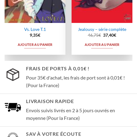
Vs. Love T.1
Jealousy – série complète
Le
Le
9,35
€
46,75
€
37,40
€
prix
prix
initial
actuel
AJOUTER AU PANIER
AJOUTER AU PANIER
était :
est :
46,75€.
37,40€.
FRAIS DE PORTS À 0,01€ !
Pour 35€ d'achat, les frais de port sont à 0,01€ !
(Pour la France)
LIVRAISON RAPIDE
Envois suivis livrés en 2 à 5 jours ouvrés en
moyenne (Pour la France)
SAV À VOTRE ÉCOUTE