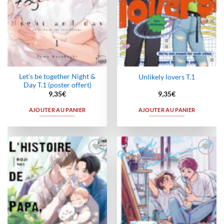
Let’s be together Night &
Unlikely lovers T.1
Day T.1 (poster offert)
9,35
€
9,35
€
AJOUTER AU PANIER
AJOUTER AU PANIER
Ajouter
Ajouter
à la
à la
wishlist
wishlist