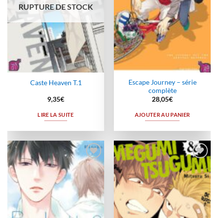
RUPTURE DE STOCK
Escape Journey – série
Caste Heaven T.1
complète
9,35
€
28,05
€
LIRE LA SUITE
AJOUTER AU PANIER
Ajouter
Ajouter
à la
à la
wishlist
wishlist