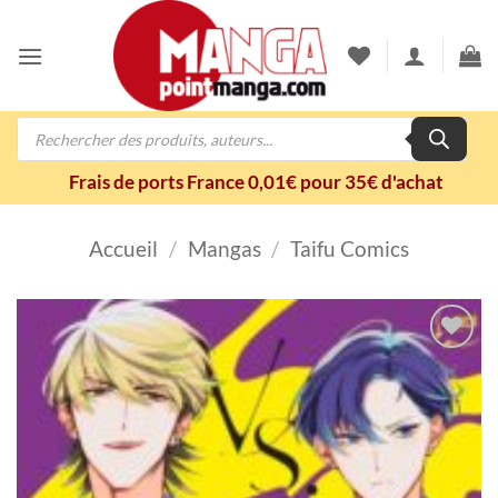
Passer
au
contenu
Recherche
de
produits
Frais de ports France 0,01€ pour 35€ d'achat
Accueil
/
Mangas
/
Taifu Comics
Ajouter
à la
wishlist