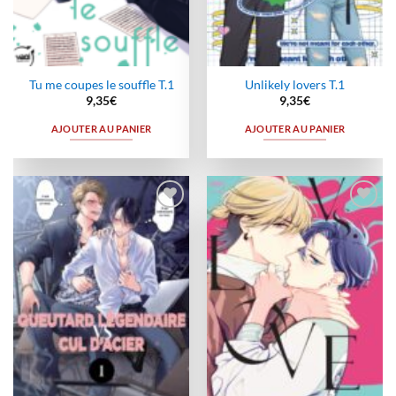
Tu me coupes le souffle T.1
Unlikely lovers T.1
9,35
€
9,35
€
AJOUTER AU PANIER
AJOUTER AU PANIER
Ajouter
Ajouter
à la
à la
wishlist
wishlist