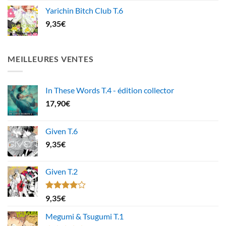
Yarichin Bitch Club T.6
9,35
€
MEILLEURES VENTES
In These Words T.4 - édition collector
17,90
€
Given T.6
9,35
€
Given T.2
Note
9,35
€
4.00
sur
5
Megumi & Tsugumi T.1