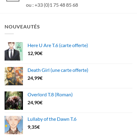
ou : +33 (0)1 75 48 85 68
NOUVEAUTÉS
Here U Are T.6 (carte offerte)
12,90
€
Death Girl (une carte offerte)
24,99
€
Overlord T.8 (Roman)
24,90
€
Lullaby of the Dawn T.6
9,35
€