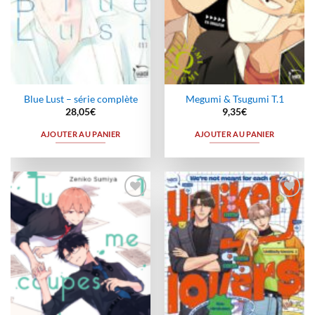
Blue Lust – série complète
Megumi & Tsugumi T.1
28,05
€
9,35
€
AJOUTER AU PANIER
AJOUTER AU PANIER
Ajouter
Ajouter
à la
à la
wishlist
wishlist