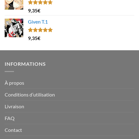
Note
4.67
9,35
€
sur 5
Given T.1
Note
5.00
9,35
€
sur 5
INFORMATIONS
À propos
Conditions d’utilisation
Livraison
FAQ
Contact