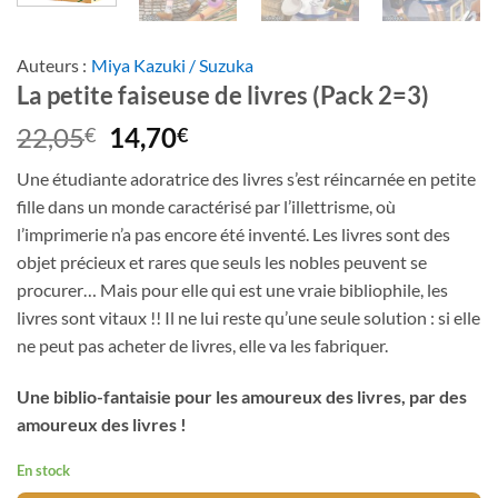
Auteurs :
Miya Kazuki / Suzuka
La petite faiseuse de livres (Pack 2=3)
Le
Le
22,05
14,70
€
€
prix
prix
Une étudiante adoratrice des livres s’est réincarnée en petite
initial
actuel
fille dans un monde caractérisé par l’illettrisme, où
était :
est :
l’imprimerie n’a pas encore été inventé. Les livres sont des
22,05€.
14,70€.
objet précieux et rares que seuls les nobles peuvent se
procurer… Mais pour elle qui est une vraie bibliophile, les
livres sont vitaux !! Il ne lui reste qu’une seule solution : si elle
ne peut pas acheter de livres, elle va les fabriquer.
Une biblio-fantaisie pour les amoureux des livres, par des
amoureux des livres !
En stock