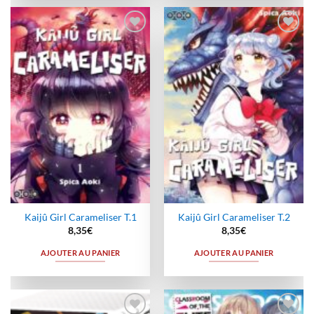
Ajouter
Ajouter
à la
à la
wishlist
wishlist
Kaijû Girl Carameliser T.1
Kaijû Girl Carameliser T.2
8,35
€
8,35
€
AJOUTER AU PANIER
AJOUTER AU PANIER