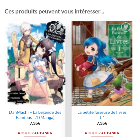
Ces produits peuvent vous intéresser...
Ajouter
Ajouter
à la
à la
wishlist
wishlist
DanMachi – La Légende des
La petite faiseuse de livres
Familias T.1 (Manga)
T.1
7,35
€
7,35
€
AJOUTER AU PANIER
AJOUTER AU PANIER