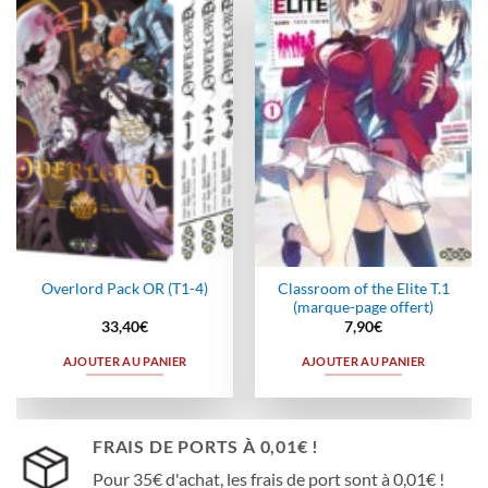
Ajouter
Ajouter
à la
à la
wishlist
wishlist
Classroom of the Elite T.1
Overlord Pack OR (T1-4)
(marque-page offert)
33,40
€
7,90
€
AJOUTER AU PANIER
AJOUTER AU PANIER
FRAIS DE PORTS À 0,01€ !
Pour 35€ d'achat, les frais de port sont à 0,01€ !