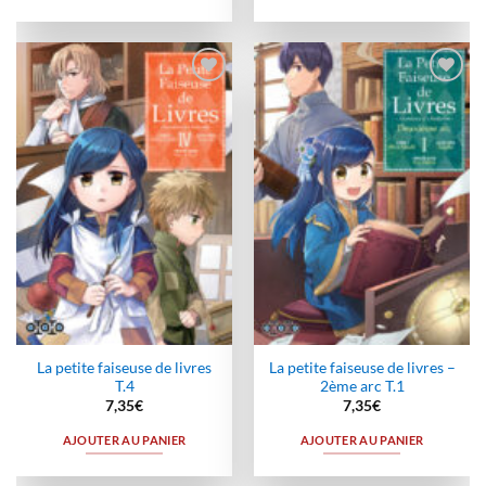
Ajouter
Ajouter
à la
à la
wishlist
wishlist
La petite faiseuse de livres
La petite faiseuse de livres –
T.4
2ème arc T.1
7,35
€
7,35
€
AJOUTER AU PANIER
AJOUTER AU PANIER