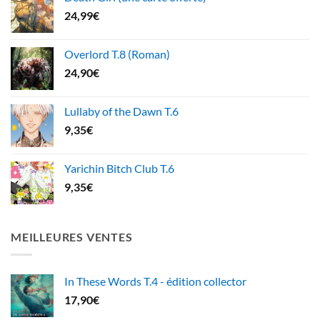
24,99
€
Overlord T.8 (Roman)
24,90
€
Lullaby of the Dawn T.6
9,35
€
Yarichin Bitch Club T.6
9,35
€
MEILLEURES VENTES
In These Words T.4 - édition collector
17,90
€