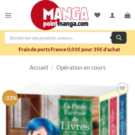
Passer
au
contenu
Recherche
de
produits
Frais de ports France 0,01€ pour 35€ d'achat
Accueil
/
Opération en cours
-33%
Ajouter
à la
wishlist