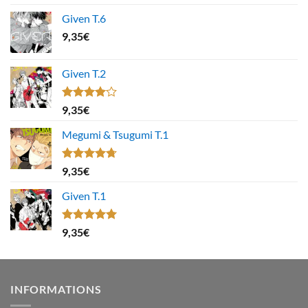
Given T.6
9,35
€
Given T.2
Note
9,35
€
4.00
sur
5
Megumi & Tsugumi T.1
Note
4.67
9,35
€
sur 5
Given T.1
Note
5.00
9,35
€
sur 5
INFORMATIONS