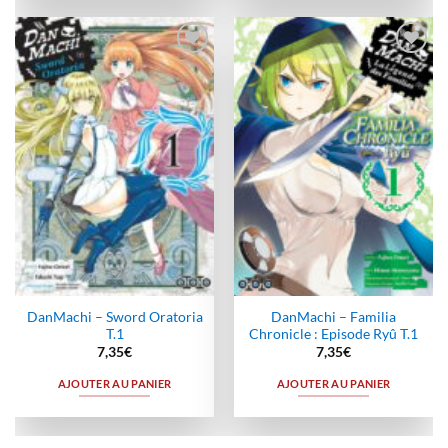
Ajouter
Ajouter
à la
à la
wishlist
wishlist
DanMachi – Sword Oratoria
DanMachi – Familia
T.1
Chronicle : Episode Ryû T.1
7,35
€
7,35
€
AJOUTER AU PANIER
AJOUTER AU PANIER