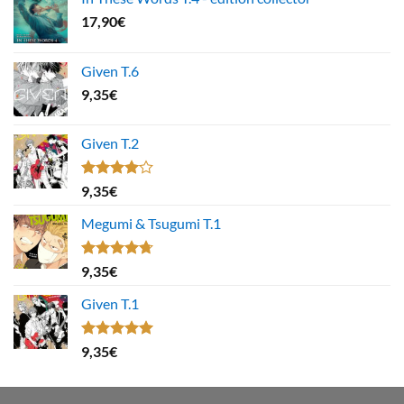
17,90
€
Given T.6
9,35
€
Given T.2
Note
9,35
€
4.00
sur
5
Megumi & Tsugumi T.1
Note
4.67
9,35
€
sur 5
Given T.1
Note
5.00
9,35
€
sur 5