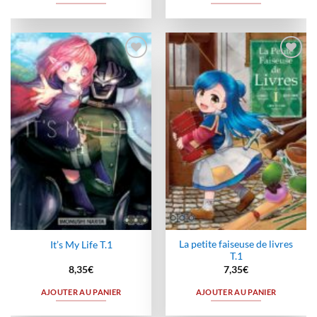
Ajouter
Ajouter
à la
à la
wishlist
wishlist
La petite faiseuse de livres
It’s My Life T.1
T.1
8,35
€
7,35
€
AJOUTER AU PANIER
AJOUTER AU PANIER