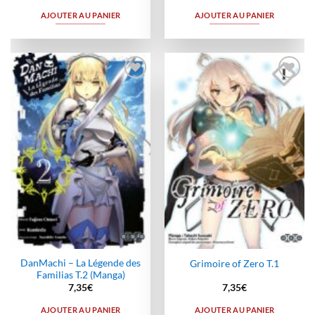
AJOUTER AU PANIER
AJOUTER AU PANIER
Ajouter
Ajouter
à la
à la
wishlist
wishlist
DanMachi – La Légende des
Grimoire of Zero T.1
Familias T.2 (Manga)
7,35
€
7,35
€
AJOUTER AU PANIER
AJOUTER AU PANIER