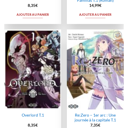
Familias T.1 (Roman)
8,35
€
14,99
€
AJOUTER AU PANIER
AJOUTER AU PANIER
Ajouter
Ajouter
à la
à la
wishlist
wishlist
Re:Zero – 1er arc : Une
Overlord T.1
journée à la capitale T.1
8,35
€
7,35
€