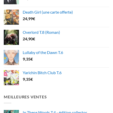
Death Girl (une carte offerte)
24,99
€
Overlord T.8 (Roman)
24,90
€
Lullaby of the Dawn T.6
9,35
€
Yarichin Bitch Club T.6
9,35
€
MEILLEURES VENTES
In These Words T.4 - édition collector