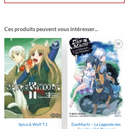
Ces produits peuvent vous intéresser...
Ajouter
Ajouter
à la
à la
wishlist
wishlist
DanMachi – La Légende des
Spice & Wolf T.1