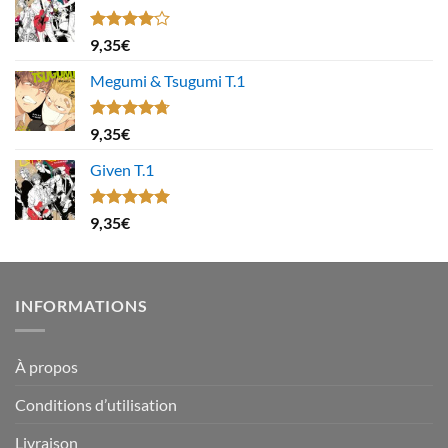
Note
9,35
€
4.00
sur
5
Megumi & Tsugumi T.1
Note
4.67
9,35
€
sur 5
Given T.1
Note
5.00
9,35
€
sur 5
INFORMATIONS
À propos
Conditions d’utilisation
Livraison