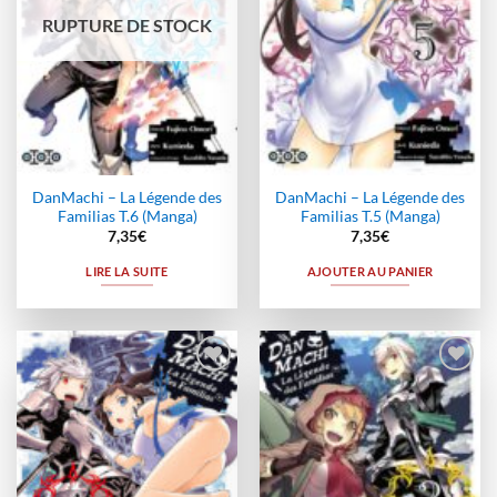
RUPTURE DE STOCK
DanMachi – La Légende des
DanMachi – La Légende des
Familias T.6 (Manga)
Familias T.5 (Manga)
7,35
€
7,35
€
LIRE LA SUITE
AJOUTER AU PANIER
Ajouter
Ajouter
à la
à la
wishlist
wishlist