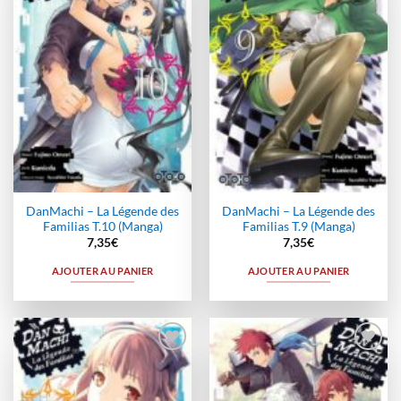
à la
à la
wishlist
wishlist
DanMachi – La Légende des
DanMachi – La Légende des
Familias T.10 (Manga)
Familias T.9 (Manga)
7,35
€
7,35
€
AJOUTER AU PANIER
AJOUTER AU PANIER
Ajouter
Ajouter
à la
à la
wishlist
wishlist