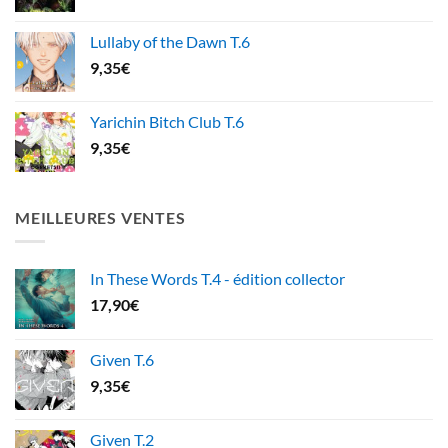
Lullaby of the Dawn T.6
9,35
€
Yarichin Bitch Club T.6
9,35
€
MEILLEURES VENTES
In These Words T.4 - édition collector
17,90
€
Given T.6
9,35
€
Given T.2