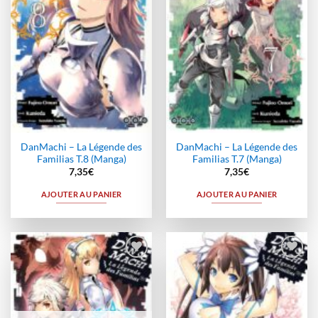
DanMachi – La Légende des
DanMachi – La Légende des
Familias T.8 (Manga)
Familias T.7 (Manga)
7,35
€
7,35
€
AJOUTER AU PANIER
AJOUTER AU PANIER
Ajouter
Ajouter
à la
à la
wishlist
wishlist