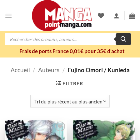
Passer
au
contenu
Recherche
de
produits
Frais de ports France 0,01€ pour 35€ d'achat
Accueil
/
Auteurs
/
Fujino Omori / Kunieda
FILTRER
Ajouter
Ajouter