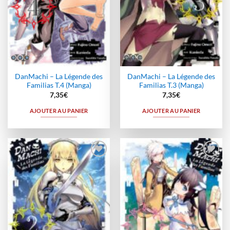
DanMachi – La Légende des
DanMachi – La Légende des
Familias T.4 (Manga)
Familias T.3 (Manga)
7,35
€
7,35
€
AJOUTER AU PANIER
AJOUTER AU PANIER
Ajouter
Ajouter
à la
à la
wishlist
wishlist