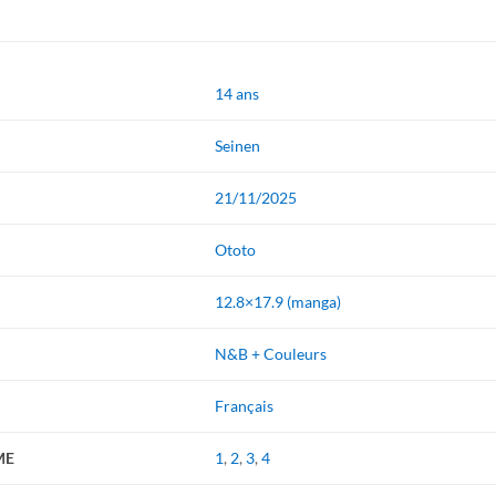
14 ans
Seinen
21/11/2025
Ototo
12.8×17.9 (manga)
N&B + Couleurs
Français
ME
1
,
2
,
3
,
4