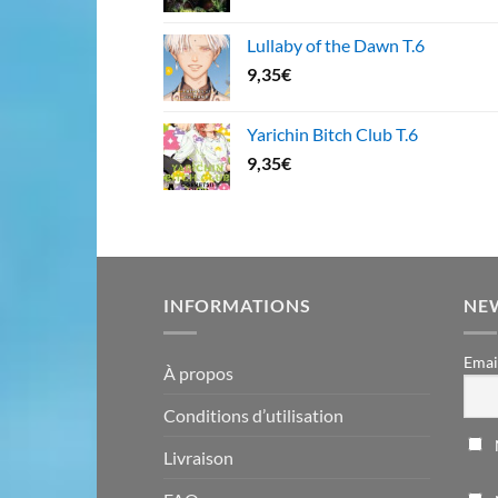
Lullaby of the Dawn T.6
9,35
€
Yarichin Bitch Club T.6
9,35
€
INFORMATIONS
NE
Emai
À propos
Conditions d’utilisation
Livraison