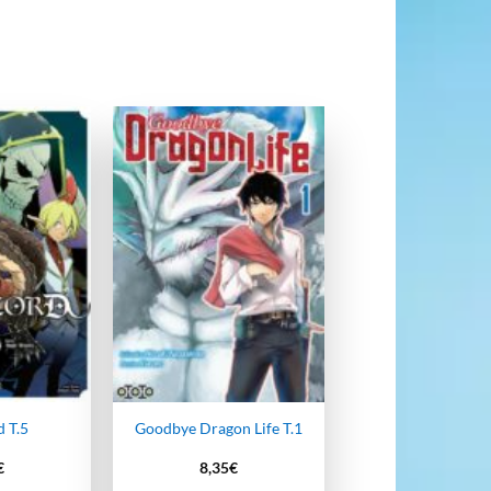
Ajouter
Ajouter
à la
à la
wishlist
wishlist
 T.5
Goodbye Dragon Life T.1
€
8,35
€