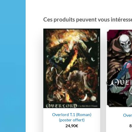
Ces produits peuvent vous intéresser
Ajouter
à la
wishlist
Overlord T.1 (Roman)
Over
(poster offert)
24,90
€
8