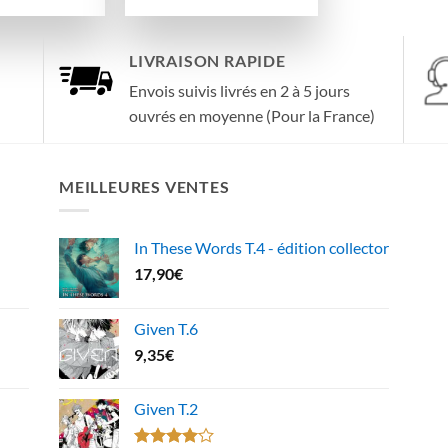
25,50€.
17,00€.
LIVRAISON RAPIDE
Envois suivis livrés en 2 à 5 jours
ouvrés en moyenne (Pour la France)
MEILLEURES VENTES
In These Words T.4 - édition collector
17,90
€
Given T.6
9,35
€
Given T.2