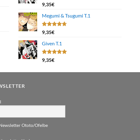
Note
9,35
€
4.00
sur
5
Megumi & Tsugumi T.1
Note
4.67
9,35
€
sur 5
Given T.1
Note
5.00
9,35
€
sur 5
WSLETTER
l
Newsletter Ototo/Ofelbe