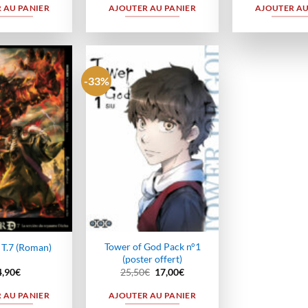
 AU PANIER
AJOUTER AU PANIER
AJOUTER AU
-33%
Ajouter
Ajouter
à la
à la
wishlist
wishlist
Tower of God Pack n°1
 T.7 (Roman)
(poster offert)
Le
Le
4,90
€
25,50
€
17,00
€
prix
prix
initial
actuel
 AU PANIER
AJOUTER AU PANIER
était :
est :