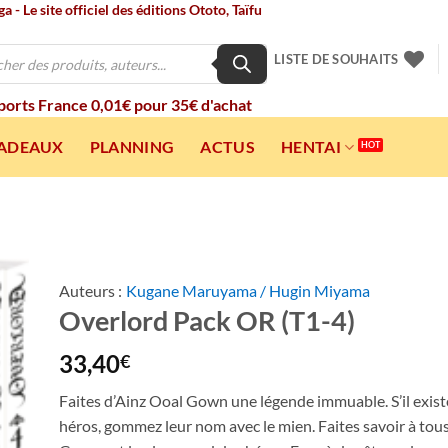
 - Le site officiel des éditions Ototo, Taïfu
LISTE DE SOUHAITS
 ports France 0,01€ pour 35€ d'achat
CADEAUX
PLANNING
ACTUS
HENTAI
Auteurs :
Kugane Maruyama / Hugin Miyama
Overlord Pack OR (T1-4)
ter
a
ist
33,40
€
Faites d’Ainz Ooal Gown une légende immuable. S’il exi
héros, gommez leur nom avec le mien. Faites savoir à tou