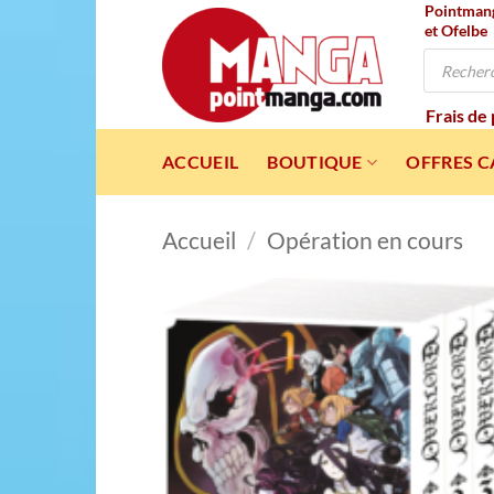
Pointmanga
Passer
et Ofelbe
au
Recherche
contenu
de
produits
Frais de
ACCUEIL
BOUTIQUE
OFFRES 
Accueil
/
Opération en cours
Ajou
à l
wishl