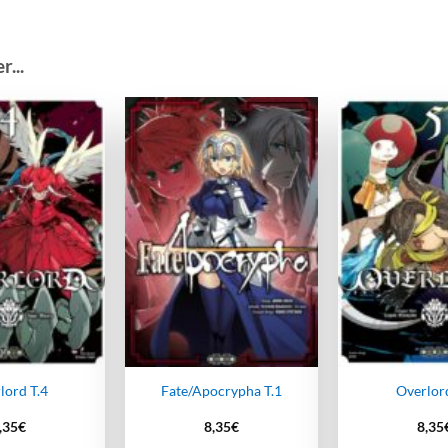
...
Ajouter
Ajouter
à la
à la
wishlist
wishlist
lord T.4
Fate/Apocrypha T.1
Overlord
,35
€
8,35
€
8,35