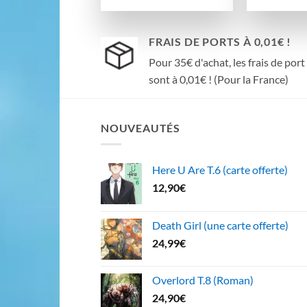
FRAIS DE PORTS À 0,01€ !
Pour 35€ d'achat, les frais de port
sont à 0,01€ ! (Pour la France)
NOUVEAUTÉS
Here U Are T.6 (carte offerte)
12,90
€
Death Girl (une carte offerte)
24,99
€
Overlord T.8 (Roman)
24,90
€