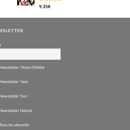
Note
5.00
9,35
€
sur 5
WSLETTER
l
Newsletter Ototo/Ofelbe
Newsletter Yaoi
Newsletter Yuri
Newsletter Hentai
Tous les abonnés