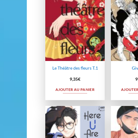
wishlist
Le Théâtre des fleurs T.1
Giv
9,35
€
9
AJOUTER AU PANIER
AJOUTER
Ajouter
à la
wishlist