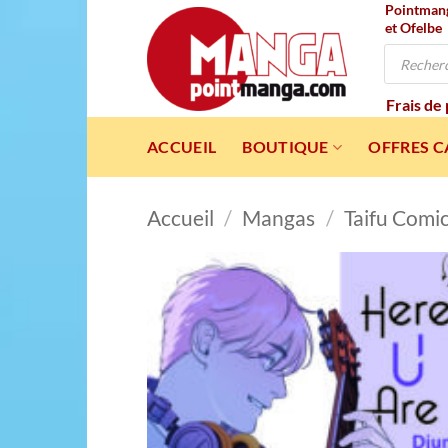
Pointmanga
Passer
et Ofelbe
au
Recherche
contenu
de
produits
Frais de
ACCUEIL
BOUTIQUE
OFFRES 
Accueil
/
Mangas
/
Taifu Comi
Ajou
à l
wishl