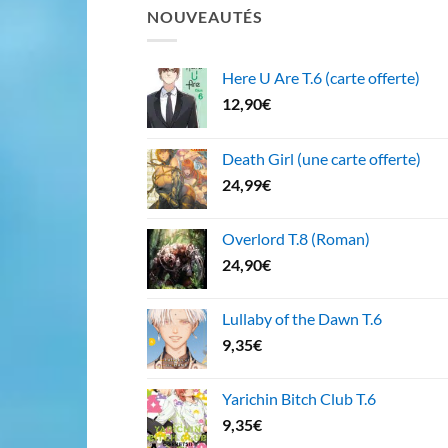
NOUVEAUTÉS
Here U Are T.6 (carte offerte)
12,90
€
Death Girl (une carte offerte)
24,99
€
Overlord T.8 (Roman)
24,90
€
Lullaby of the Dawn T.6
9,35
€
Yarichin Bitch Club T.6
9,35
€