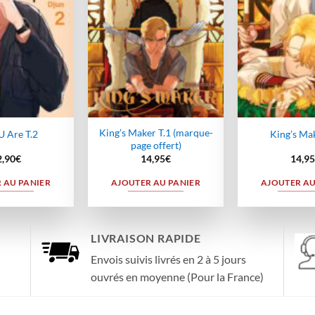
King’s Maker T.1 (marque-
U Are T.2
King’s Mak
page offert)
2,90
€
14,95
€
14,95
 AU PANIER
AJOUTER AU PANIER
AJOUTER AU
LIVRAISON RAPIDE
Envois suivis livrés en 2 à 5 jours
ouvrés en moyenne (Pour la France)