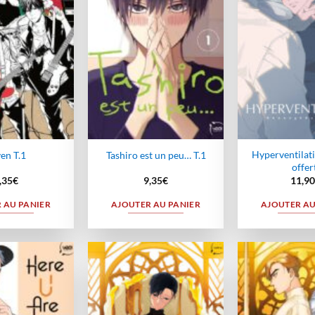
wishlist
wishlist
Hyperventilati
en T.1
Tashiro est un peu… T.1
offer
,35
€
9,35
€
11,90
 AU PANIER
AJOUTER AU PANIER
AJOUTER AU
Ajouter
Ajouter
à la
à la
wishlist
wishlist