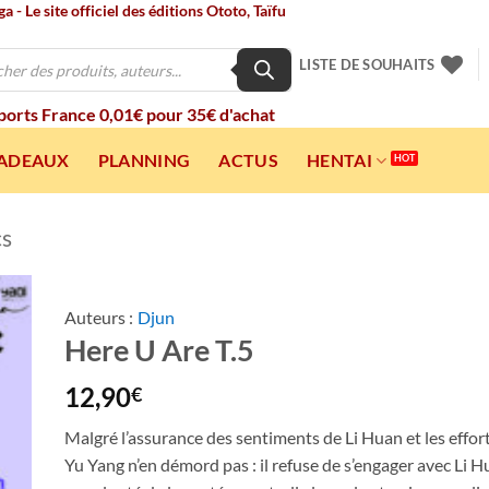
 - Le site officiel des éditions Ototo, Taïfu
LISTE DE SOUHAITS
 ports France 0,01€ pour 35€ d'achat
CADEAUX
PLANNING
ACTUS
HENTAI
cs
Auteurs :
Djun
Here U Are T.5
ter
a
ist
12,90
€
Malgré l’assurance des sentiments de Li Huan et les eff
Yu Yang n’en démord pas : il refuse de s’engager avec Li 