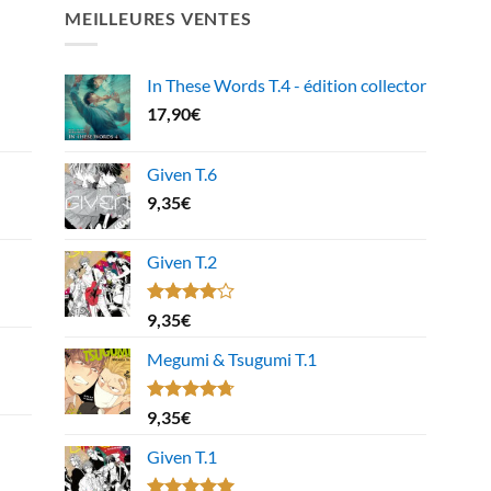
MEILLEURES VENTES
In These Words T.4 - édition collector
17,90
€
Given T.6
9,35
€
Given T.2
Note
9,35
€
4.00
sur
5
Megumi & Tsugumi T.1
Note
4.67
9,35
€
sur 5
Given T.1