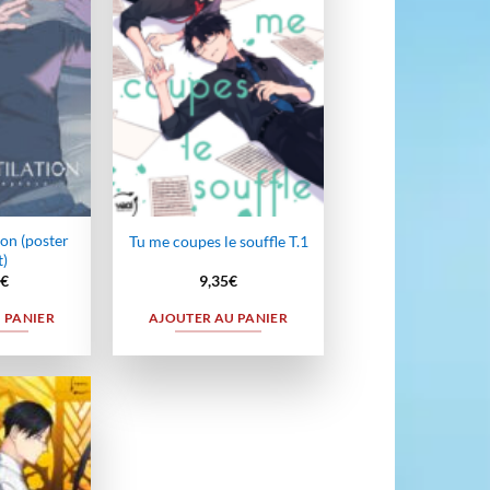
wishlist
wishlist
on (poster
Tu me coupes le souffle T.1
t)
€
9,35
€
 PANIER
AJOUTER AU PANIER
Ajouter
à la
wishlist