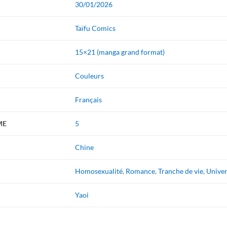
30/01/2026
Taïfu Comics
15×21 (manga grand format)
Couleurs
Français
ME
5
Chine
Homosexualité
,
Romance
,
Tranche de vie
,
Univer
Yaoi