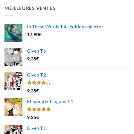
MEILLEURES VENTES
In These Words T.4 - édition collector
17,90
€
Given T.6
9,35
€
Given T.2
Note
9,35
€
4.00
sur
5
Megumi & Tsugumi T.1
Note
4.67
9,35
€
sur 5
Given T.1