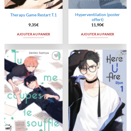
Hyperventilation (poster
Therapy Game Restart T.1
offert)
9,35
€
11,90
€
AJOUTER AU PANIER
AJOUTER AU PANIER
Ajouter
Ajouter
à la
à la
wishlist
wishlist