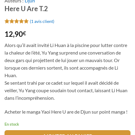
Auteurs :
Djun
Here U Are T.2
(
1
avis client)
Noté
1
5
sur
12,90
€
5 basé sur
notation
client
Alors qu’il avait invité Li Huan à la piscine pour lutter contre
la chaleur de l’été, Yu Yang surprend une conversation de
deux gars qui projettent de lui jouer un mauvais tour. Or
lorsque ces derniers sortent, ils sont accompagnés de Li
Huan.
Se sentant trahi par ce cadet sur lequel il avait décidé de
veiller, Yu Yang coupe soudain tout contact, laissant Li Huan
dans l’incompréhension.
Acheter le manga Yaoi Here U are de Djun sur point manga !
En stock