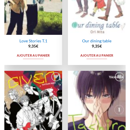
Love Stories T.1
Our dining table
9,35
€
9,35
€
AJOUTER AU PANIER
AJOUTER AU PANIER
Ajouter
Ajouter
à la
à la
wishlist
wishlist