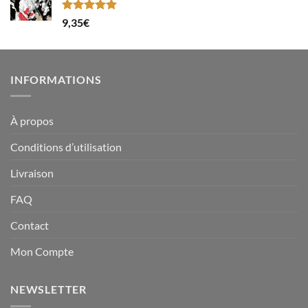
Note
5.00
9,35
€
sur 5
INFORMATIONS
À propos
Conditions d’utilisation
Livraison
FAQ
Contact
Mon Compte
NEWSLETTER