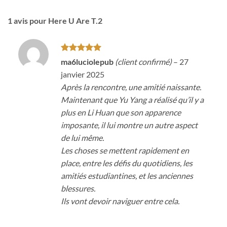
1 avis pour
Here U Are T.2
Note
5
sur
ma6luciolepub
(client confirmé)
–
27
5
janvier 2025
Après la rencontre, une amitié naissante.
Maintenant que Yu Yang a réalisé qu’il y a
plus en Li Huan que son apparence
imposante, il lui montre un autre aspect
de lui même.
Les choses se mettent rapidement en
place, entre les défis du quotidiens, les
amitiés estudiantines, et les anciennes
blessures.
Ils vont devoir naviguer entre cela.