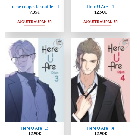
Tu me coupes le souffle T.1
Here U Are T.1
9,35
€
12,90
€
AJOUTER AU PANIER
AJOUTER AU PANIER
Ajouter
Ajouter
à la
à la
wishlist
wishlist
Here U Are T.3
Here U Are T.4
12,90
€
12,90
€