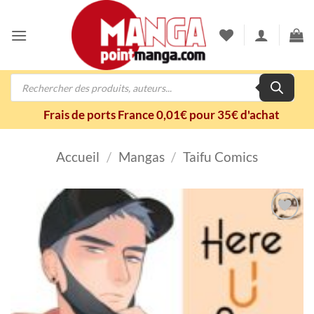
Passer
au
contenu
Recherche
de
produits
Frais de ports France 0,01€ pour 35€ d'achat
Accueil
/
Mangas
/
Taifu Comics
Ajouter
à la
wishlist