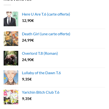
Here U Are T.6 (carte offerte)
12,90
€
Death Girl (une carte offerte)
24,99
€
Overlord T.8 (Roman)
24,90
€
Lullaby of the Dawn T.6
9,35
€
Yarichin Bitch Club T.6
9,35
€