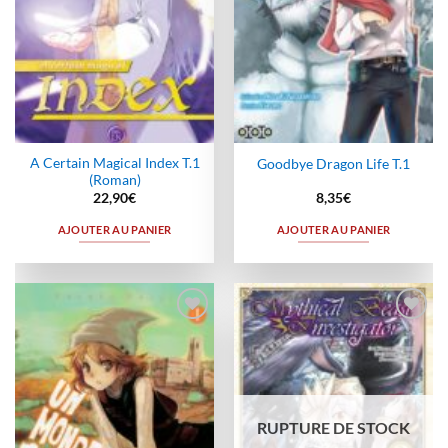
A Certain Magical Index T.1
Goodbye Dragon Life T.1
(Roman)
22,90
€
8,35
€
AJOUTER AU PANIER
AJOUTER AU PANIER
Ajouter
Ajouter
à la
à la
wishlist
wishlist
RUPTURE DE STOCK