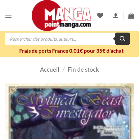
Passer
au
contenu
Recherche
de
produits
Frais de ports France 0,01€ pour 35€ d'achat
Accueil
/
Fin de stock
Ajouter
à la
wishlist