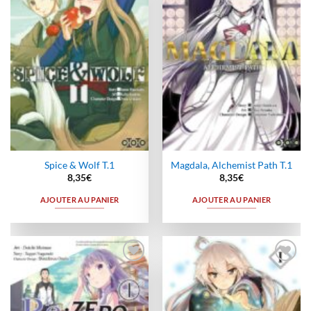
à la
à la
wishlist
wishlist
Spice & Wolf T.1
Magdala, Alchemist Path T.1
8,35
€
8,35
€
AJOUTER AU PANIER
AJOUTER AU PANIER
Ajouter
Ajouter
à la
à la
wishlist
wishlist