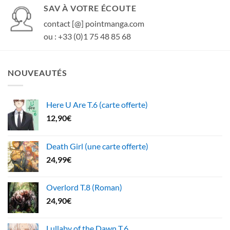
SAV À VOTRE ÉCOUTE
contact [@] pointmanga.com
ou : +33 (0)1 75 48 85 68
NOUVEAUTÉS
Here U Are T.6 (carte offerte)
12,90
€
Death Girl (une carte offerte)
24,99
€
Overlord T.8 (Roman)
24,90
€
Lullaby of the Dawn T.6