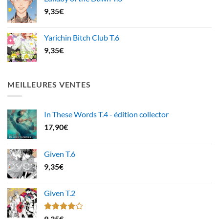
9,35
€
Yarichin Bitch Club T.6
9,35
€
MEILLEURES VENTES
In These Words T.4 - édition collector
17,90
€
Given T.6
9,35
€
Given T.2
Note
9,35
€