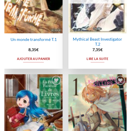
Mythical Beast Investigator
Un monde transformé T.1
T.2
8,35
€
7,35
€
AJOUTER AU PANIER
LIRE LA SUITE
Ajouter
Ajouter
à la
à la
wishlist
wishlist