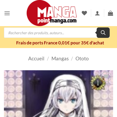
Passer
au
contenu
Recherche
de
produits
Frais de ports France 0,01€ pour 35€ d'achat
Accueil
/
Mangas
/
Ototo
Ajouter
à la
wishlist