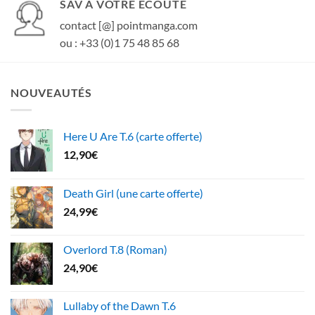
SAV À VOTRE ÉCOUTE
contact [@] pointmanga.com
ou : +33 (0)1 75 48 85 68
NOUVEAUTÉS
Here U Are T.6 (carte offerte)
12,90
€
Death Girl (une carte offerte)
24,99
€
Overlord T.8 (Roman)
24,90
€
Lullaby of the Dawn T.6