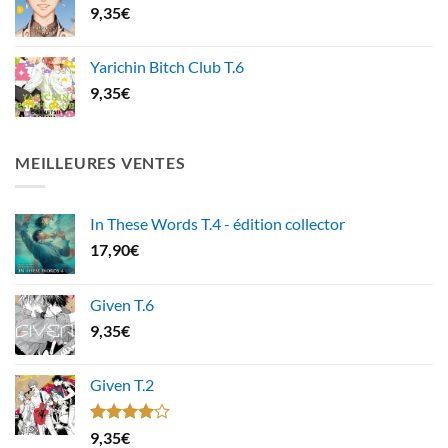
9,35
€
Yarichin Bitch Club T.6
9,35
€
MEILLEURES VENTES
In These Words T.4 - édition collector
17,90
€
Given T.6
9,35
€
Given T.2
Note
9,35
€