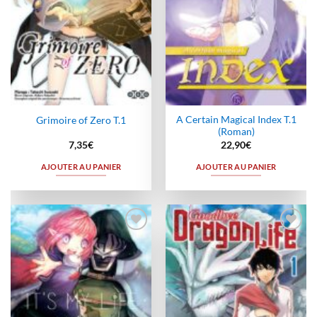
A Certain Magical Index T.1
Grimoire of Zero T.1
(Roman)
7,35
€
22,90
€
AJOUTER AU PANIER
AJOUTER AU PANIER
Ajouter
Ajouter
à la
à la
wishlist
wishlist