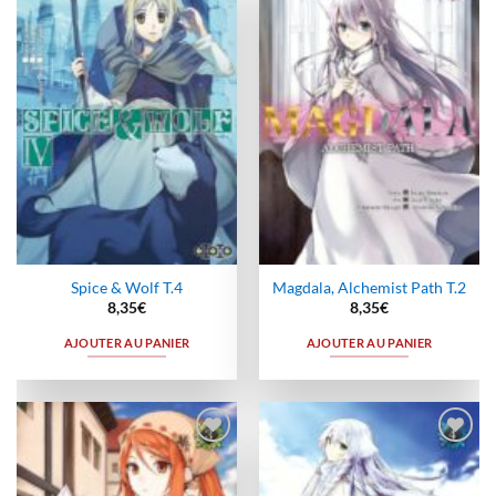
Ajouter
Ajouter
à la
à la
wishlist
wishlist
Spice & Wolf T.4
Magdala, Alchemist Path T.2
8,35
€
8,35
€
AJOUTER AU PANIER
AJOUTER AU PANIER
Ajouter
Ajouter
à la
à la
wishlist
wishlist