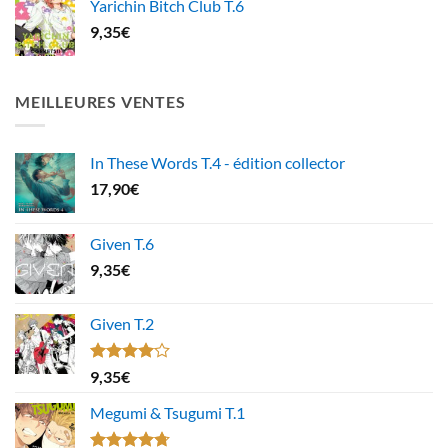
Yarichin Bitch Club T.6
9,35
€
MEILLEURES VENTES
In These Words T.4 - édition collector
17,90
€
Given T.6
9,35
€
Given T.2
Note
9,35
€
4.00
sur
5
Megumi & Tsugumi T.1