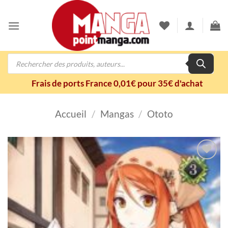
Passer
au
contenu
Recherche
de
produits
Frais de ports France 0,01€ pour 35€ d'achat
Accueil
/
Mangas
/
Ototo
Ajouter
à la
wishlist