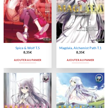
Spice & Wolf T.5
Magdala, Alchemist Path T.1
8,35
€
8,35
€
AJOUTER AU PANIER
AJOUTER AU PANIER
Ajouter
Ajouter
à la
à la
wishlist
wishlist