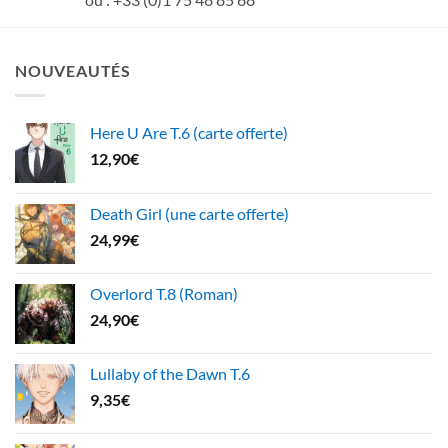
NOUVEAUTÉS
Here U Are T.6 (carte offerte)
12,90
€
Death Girl (une carte offerte)
24,99
€
Overlord T.8 (Roman)
24,90
€
Lullaby of the Dawn T.6
9,35
€