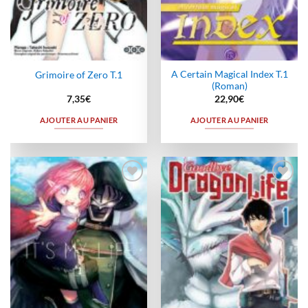
A Certain Magical Index T.1
Grimoire of Zero T.1
(Roman)
7,35
€
22,90
€
AJOUTER AU PANIER
AJOUTER AU PANIER
Ajouter
Ajouter
à la
à la
wishlist
wishlist