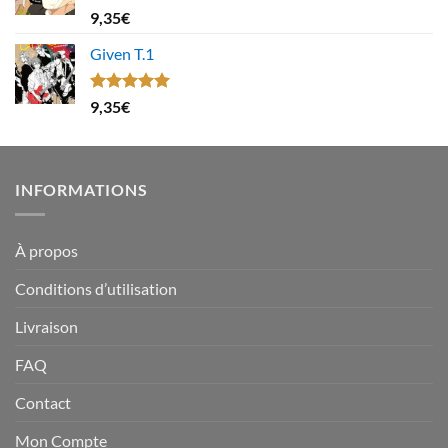
Note
4.67
9,35
€
sur 5
Given T.1
Note
5.00
9,35
€
sur 5
INFORMATIONS
À propos
Conditions d’utilisation
Livraison
FAQ
Contact
Mon Compte